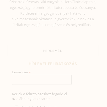
Sziasztok! Szarvas Niki vagyok, a HerbClinic alapítója,
egészségügyi biomérnök, fitoterapeuta és édesanya.
Küldetésem a gyógynövények hatékony
alkalmazásának oktatása, a gyermekek, a nők és a
férfiak egészségének megőrzése és helyreállítása.
HÍRLEVÉL
HÍRLEVÉL FELIRATKOZÁS
*
E-mail cím
Kérlek a feliratkozáshoz fogadd el
az alábbi nyilatkozatot: