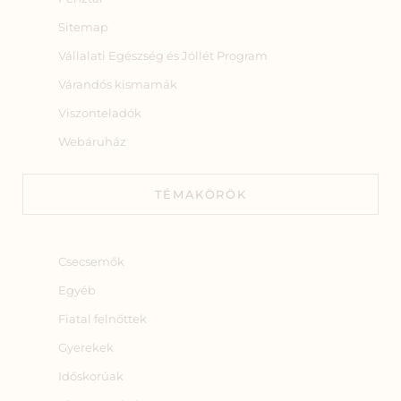
Sitemap
Vállalati Egészség és Jóllét Program
Várandós kismamák
Viszonteladók
Webáruház
TÉMAKÖRÖK
Csecsemők
Egyéb
Fiatal felnőttek
Gyerekek
Időskorúak