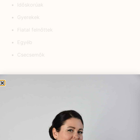
Időskorúak
Gyerekek
Fiatal felnőttek
Egyéb
Csecsemők
KEDVELT BEJEGYZÉSEK
Napégés, rovarcsípések és felületi
hámsérülések kezelése
természetes módszerekkel