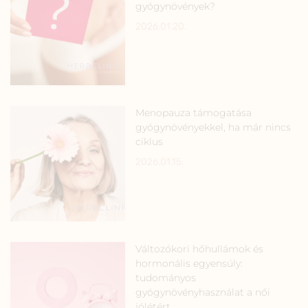
gyógynövények?
2026.01.20.
Menopauza támogatása
gyógynövényekkel, ha már nincs
ciklus
2026.01.15.
Változókori hőhullámok és
hormonális egyensúly:
tudományos
gyógynövényhasználat a női
jólétért