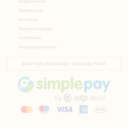
Kisgyermekek
Középkorúak
Női ciklus
Szoptató anyukák
Tinédzserek
Várandós kismamák
KÁRTYAELFOGADÁSI SZOLGÁLTATÓ