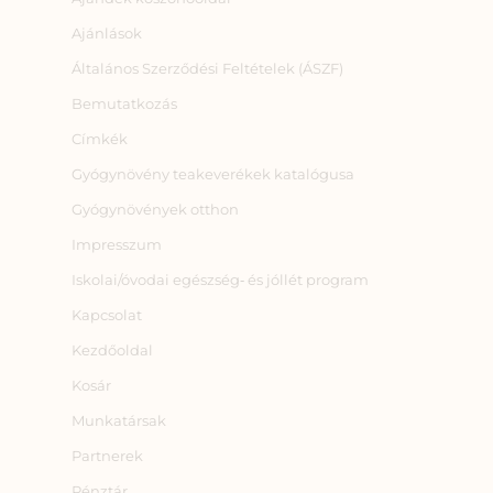
Ajánlások
Általános Szerződési Feltételek (ÁSZF)
Bemutatkozás
Címkék
Gyógynövény teakeverékek katalógusa
Gyógynövények otthon
Impresszum
Iskolai/óvodai egészség‑ és jóllét program
Kapcsolat
Kezdőoldal
Kosár
Munkatársak
Partnerek
Pénztár