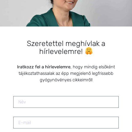
2019.07.09.
A 21. századi ember Bermuda-
háromszöge: Stressz, Alvás,
Emésztés
2025.02.25.
Szeretettel meghívlak a
hírlevelemre!
Miért vékony a méhnyálkahártyád
és hogyan támogathatod
Iratkozz fel a hírlevelemre
, hogy mindig elsőként
természetes úton?
tájékoztathassalak az épp megjelenő legfrissebb
2025.09.19.
gyógynövényes cikkeimről!
Termékenység kézikönyve
könyvbemutató
2023.05.19.
A HerbClinic története