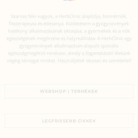
Szarvas Niki vagyok, a HerbClinic alapítója, biomérnök,
fitoterapeuta és édesanya. Küldetésem a gyógynövények
hatékony alkalmazásának oktatása, a gyermekek és a nők
egészségének megőrzése és helyreállítása. A HerbClinic egy
gyógynövények alkalmazásán alapuló speciális
egészségmegőrző rendszer, amely a fogantatástól életünk
végéig támogat minket. Használjátok okosan és szeretettel!
WEBSHOP | TERMÉKEK
LEGFRISSEBB CIKKEK