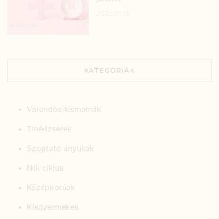
2026.01.13.
KATEGÓRIÁK
Várandós kismamák
Tinédzserek
Szoptató anyukák
Női ciklus
Középkorúak
Kisgyermekek