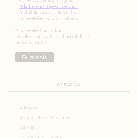
Hozzájárulok, hogy az
Adatkezelési tájékoztatóban
foglaltak szerint a HerbClinic
hírleveleket küldjön nekem.
A hírlevélről bármikor
leiratkozhatsz a levél alján található
linkre kattintva.
OLDALAK
A fiókom
Adatkezelési tájékoztató
Ajándék
Ajándék köszönőoldal