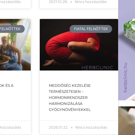
hozzászólás
2021.10.26.
Nincs hozzászólás
 FELNŐTTEK
FIATAL FELNŐTTEK
K ÉS A
MEDDŐSÉG KEZELÉSE
TERMÉSZETESEN –
HORMONRENDSZER
HARMONIZÁLÁSA
GYÓGYNÖVÉNYEKKEL
hozzászólás
2026.01.22.
Nincs hozzászólás