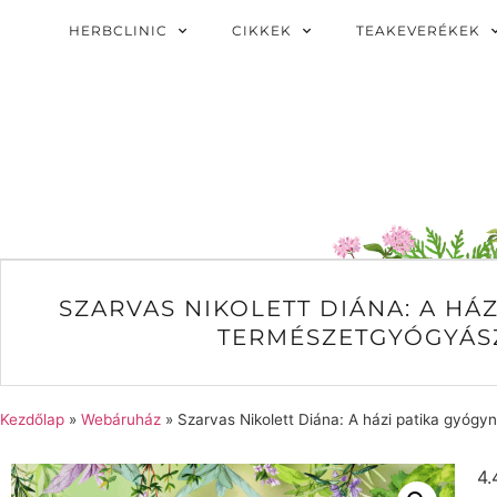
HERBCLINIC
CIKKEK
TEAKEVERÉKEK
SZARVAS NIKOLETT DIÁNA: A HÁ
TERMÉSZETGYÓGYÁS
Kezdőlap
»
Webáruház
»
Szarvas Nikolett Diána: A házi patika gyóg
4