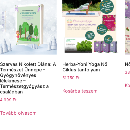
Szarvas Nikolett Diána: A
Herba-Yoni Yoga Női
Nő
Természet Ünnepe –
Ciklus tanfolyam
33
Gyógynövényes
51.750
Ft
lélekmese –
Ko
Természetgyógyász a
Kosárba teszem
családban
4.999
Ft
Tovább olvasom