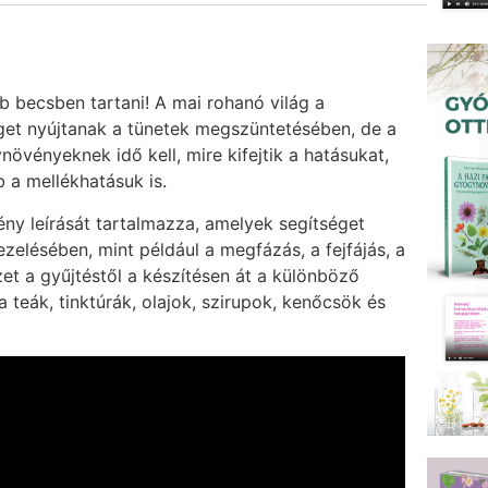
b becsben tartani! A mai rohanó világ a
get nyújtanak a tünetek megszüntetésében, de a
övényeknek idő kell, mire kifejtik a hatásukat,
 a mellékhatásuk is.
ény leírását tartalmazza, amelyek segítséget
elésében, mint például a megfázás, a fejfájás, a
et a gyűjtéstől a készítésen át a különböző
 teák, tinktúrák, olajok, szirupok, kenőcsök és