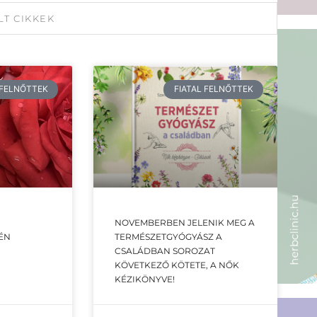
LT CIKKEK
 FELNŐTTEK
FIATAL FELNŐTTEK
NOVEMBERBEN JELENIK MEG A
ÉN
TERMÉSZETGYÓGYÁSZ A
CSALÁDBAN SOROZAT
KÖVETKEZŐ KÖTETE, A NŐK
KÉZIKÖNYVE!