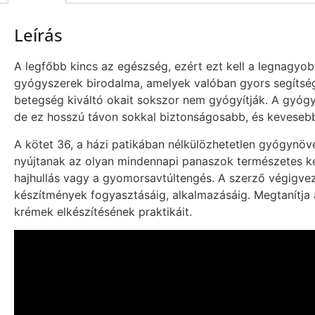
Leírás
A legfőbb kincs az egészség, ezért ezt kell a legnagyob
gyógyszerek birodalma, amelyek valóban gyors segítsé
betegség kiváltó okait sokszor nem gyógyítják. A gyógyn
de ez hosszú távon sokkal biztonságosabb, és kevesebb
A kötet 36, a házi patikában nélkülözhetetlen gyógynöv
nyújtanak az olyan mindennapi panaszok természetes kez
hajhullás vagy a gyomorsavtúltengés. A szerző végigvez
készítmények fogyasztásáig, alkalmazásáig. Megtanítja a
krémek elkészítésének praktikáit.