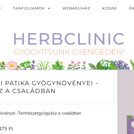
TANFOLYAMOK
WEBÁRUHÁZ
KOSÁR
P
ZI PATIKA GYÓGYNÖVÉNYEI -
Z A CSALÁDBAN
ynövényei -Természetgyógyász a családban
.475
Ft