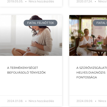
2019.05.05.
Nincs hozzászólás
2020.07.24.
Nincs 
FIATAL FELNŐTTEK
FIATAL
A TERMÉKENYSÉGET
A SZŰRŐVIZSGÁLATO
BEFOLYÁSOLÓ TÉNYEZŐK
HELYES DIAGNÓZIS
FONTOSSÁGA
2024.01.08.
Nincs hozzászólás
2024.09.09.
Nincs 