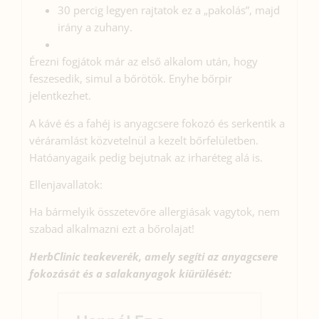
30 percig legyen rajtatok ez a „pakolás”, majd
irány a zuhany.
Érezni fogjátok már az első alkalom után, hogy
feszesedik, simul a bőrötök. Enyhe bőrpir
jelentkezhet.
A kávé és a fahéj is anyagcsere fokozó és serkentik a
véráramlást közvetelnül a kezelt bőrfelületben.
Hatóanyagaik pedig bejutnak az irharéteg alá is.
Ellenjavallatok:
Ha bármelyik összetevőre allergiásak vagytok, nem
szabad alkalmazni ezt a bőrolajat!
HerbClinic teakeverék, amely segíti az anyagcsere
fokozását és a salakanyagok kiürülését: