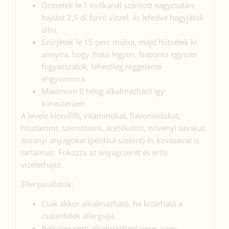
Öntsetek le 1 evőkanál szárított nagycsalán-
hajtást 2,5 dl forró vízzel, és lefedve hagyjátok
állni.
Szűrjétek le 15 perc múlva, majd hűtsétek ki
annyira, hogy iható legyen. Naponta egyszer
fogyasszátok, lehetőleg reggelente
éhgyomorra.
Maximum 6 hétig alkalmazható így
kúraszerűen.
A levele klorofillt, vitaminokat, flavonoidokat,
hisztamint, szerotonint, acetilkolint, növényi savakat,
ásványi anyagokat (például szelént) és kovasavat is
tartalmaz. Fokozza az anyagcserét és erős
vizelethajtó.
Ellenjavallatok:
Csak akkor alkalmazható, ha kizárható a
csalánfélék allergiája.
Belsőleg nem alkalmazható vese- vagy