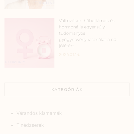
Változókori hőhullámok és
hormonális egyensúly:
tudományos
gyógynövényhasználat a női
jólétért
2026.01.13.
KATEGÓRIÁK
Várandós kismamák
Tinédzserek