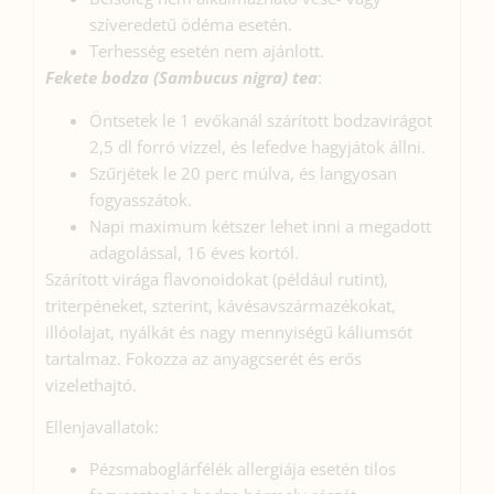
szíveredetű ödéma esetén.
Terhesség esetén nem ajánlott.
Fekete bodza (Sambucus nigra)
tea
:
Öntsetek le 1 evőkanál szárított bodzavirágot
2,5 dl forró vízzel, és lefedve hagyjátok állni.
Szűrjétek le 20 perc múlva, és langyosan
fogyasszátok.
Napi maximum kétszer lehet inni a megadott
adagolással, 16 éves kortól.
Szárított virága flavonoidokat (például rutint),
triterpéneket, szterint, kávésavszármazékokat,
illóolajat, nyálkát és nagy mennyiségű káliumsót
tartalmaz. Fokozza az anyagcserét és erős
vizelethajtó.
Ellenjavallatok:
Pézsmaboglárfélék allergiája esetén tilos