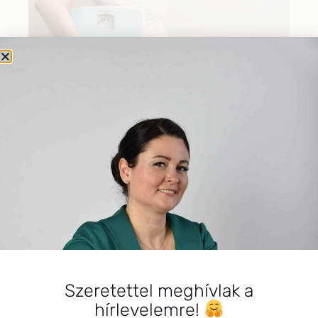
VIZESEDÉS ÉS PUFFADÁS MENSTRUÁCIÓ ELŐTT –
A NŐI CIKLUS EGYIK LEGGYAKORIBB TÜNETE
Vélemény, hozzászólás?
Hozzászólás küldéséhez
be kell jelentkezni
.
SZIASZTOK!
Szeretettel meghívlak a
hírlevelemre!