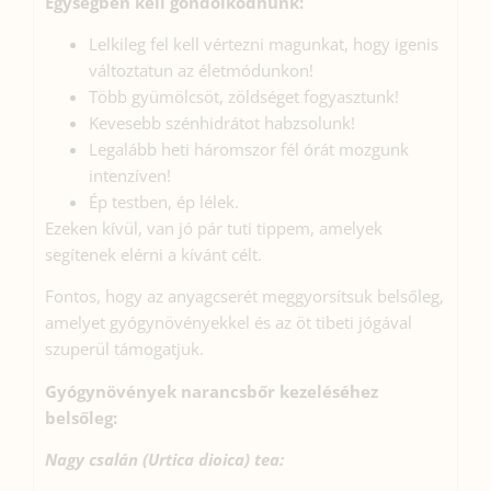
Egységben kell gondolkodnunk:
Lelkileg fel kell vértezni magunkat, hogy igenis
változtatun az életmódunkon!
Több gyümölcsöt, zöldséget fogyasztunk!
Kevesebb szénhidrátot habzsolunk!
Legalább heti háromszor fél órát mozgunk
intenzíven!
Ép testben, ép lélek.
Ezeken kívül, van jó pár tuti tippem, amelyek
segítenek elérni a kívánt célt.
Fontos, hogy az anyagcserét meggyorsítsuk belsőleg,
amelyet gyógynövényekkel és az öt tibeti jógával
szuperül támogatjuk.
Gyógynövények narancsbőr kezeléséhez
belsőleg:
Nagy csalán (Urtica dioica) tea: