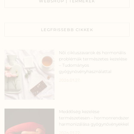
WEBSHOP | TERMÉKEK
LEGFRISSEBB CIKKEK
Női cikluszavarok és hormonális
problémák természetes kezelése
– Tudományos
gyógynövényhasználattal
2026.01.27.
Meddőség kezelése
természetesen – hormonrendszer
harmonizálása gyógynövényekkel
2026.01.22.