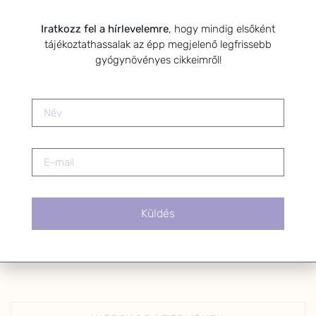
Iratkozz fel a hírlevelemre
, hogy mindig elsőként
tájékoztathassalak az épp megjelenő legfrissebb
gyógynövényes cikkeimről!
Szarvas Niki vagyok, a HerbClinic alapítója, biomérnök,
fitoterapeuta és édesanya. Küldetésem a gyógynövények
hatékony alkalmazásának oktatása, a gyermekek és a nők
egészségének megőrzése és helyreállítása. A HerbClinic egy
Küldés
gyógynövények alkalmazásán alapuló speciális
egészségmegőrző rendszer, amely a fogantatástól életünk
végéig támogat minket. Használjátok okosan és szeretettel!