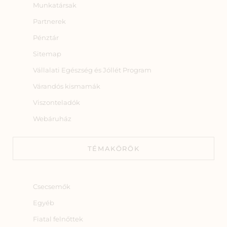
Munkatársak
Partnerek
Pénztár
Sitemap
Vállalati Egészség és Jóllét Program
Várandós kismamák
Viszonteladók
Webáruház
TÉMAKÖRÖK
Csecsemők
Egyéb
Fiatal felnőttek