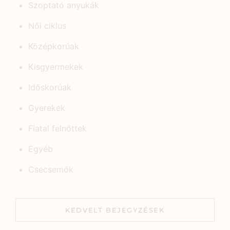
Szoptató anyukák
Női ciklus
Középkorúak
Kisgyermekek
Időskorúak
Gyerekek
Fiatal felnőttek
Egyéb
Csecsemők
KEDVELT BEJEGYZÉSEK