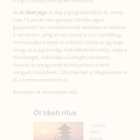
A jóga a tudatos elengedés rendszere.
Az
öt tibeti jóga
öt alap jóga gyakorlatból áll, amely
napi 15 percet vesz igénybe. Minden egyes
gyakorlatot 3x-i ismétléssel kell elkezdeni és hetente
2-vel emelni, amíg el nem juttok a 21x-i ismétlésig.
Harmonizálja a testet és a lelket! Főként az agyalapi
mirigy és a pajzsmirigy működését stimulálja, oldja a
feszültséget, stabilizálja a keringési rendszert,
fokozza az anyagcserét és helyre teszi a nemi
mirigyek működését. Célzottan hat az idegrendszerre
és a hormonrendszerre is.
Bővebben itt olvashattok róla: