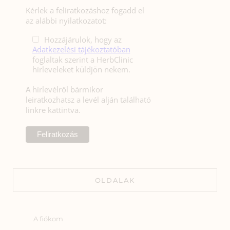
Kérlek a feliratkozáshoz fogadd el
az alábbi nyilatkozatot:
Hozzájárulok, hogy az
Adatkezelési tájékoztatóban
foglaltak szerint a HerbClinic
hírleveleket küldjön nekem.
A hírlevélről bármikor
leiratkozhatsz a levél alján található
linkre kattintva.
OLDALAK
A fiókom