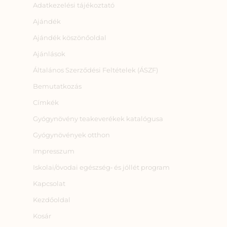
Adatkezelési tájékoztató
Ajándék
Ajándék köszönőoldal
Ajánlások
Általános Szerződési Feltételek (ÁSZF)
Bemutatkozás
Címkék
Gyógynövény teakeverékek katalógusa
Gyógynövények otthon
Impresszum
Iskolai/óvodai egészség‑ és jóllét program
Kapcsolat
Kezdőoldal
Kosár