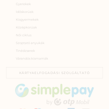
Gyerekek
Időskorúak
Kisgyermekek
Középkorúak
Női ciklus
Szoptató anyukák
Tinédzserek
Várandós kismamák
KÁRTYAELFOGADÁSI SZOLGÁLTATÓ