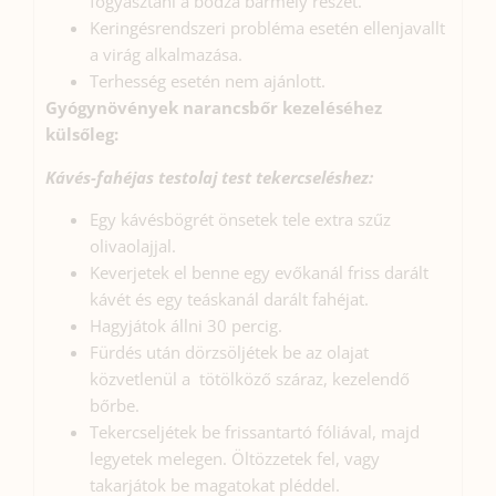
fogyasztani a bodza bármely részét.
Keringésrendszeri probléma esetén ellenjavallt
a virág alkalmazása.
Terhesség esetén nem ajánlott.
Gyógynövények narancsbőr kezeléséhez
külsőleg:
Kávés-fahéjas testolaj
test tekercseléshez:
Egy kávésbögrét önsetek tele extra szűz
olivaolajjal.
Keverjetek el benne egy evőkanál friss darált
kávét és egy teáskanál darált fahéjat.
Hagyjátok állni 30 percig.
Fürdés után dörzsöljétek be az olajat
közvetlenül a tötölköző száraz, kezelendő
bőrbe.
Tekercseljétek be frissantartó fóliával, majd
legyetek melegen. Öltözzetek fel, vagy
takarjátok be magatokat pléddel.