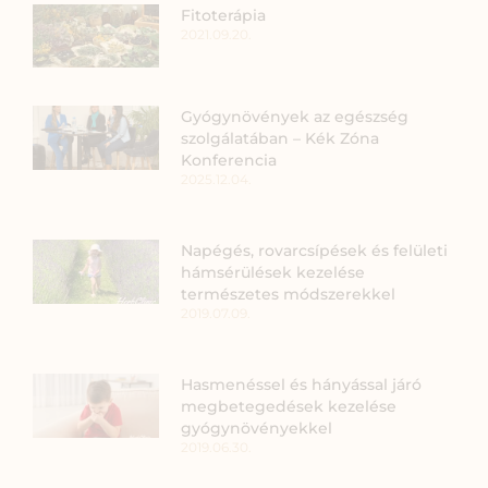
Fitoterápia
2021.09.20.
Gyógynövények az egészség
szolgálatában – Kék Zóna
Konferencia
2025.12.04.
Napégés, rovarcsípések és felületi
hámsérülések kezelése
természetes módszerekkel
2019.07.09.
Hasmenéssel és hányással járó
megbetegedések kezelése
gyógynövényekkel
2019.06.30.