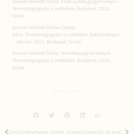
Szarvas Nikolett Diána:
A házi patika gyógynövényei –
Természetgyógyász a családban,
Budapest, 2023,
Scolar.
Szarvas Nikolett Diána–Csuday
Dóra:
Természetgyógyász a családban: Nők kézikönyve
– ciklusok
. 2021, Budapest, Scolar.
Szarvas Nikolett Diána:
Termékenység kézikönyve –
Természetgyógyász a családban,
Budapest, 2022,
Scolar.
SZARVAS NIKI
GYÓGYNÖVÉNYEK SZEREPE A JÖVŐ ÉPÍTÉSÉBEN
A NÁRCIZMUS ÉS AZ EMÉSZTŐRENDSZER BETEGSÉGEI