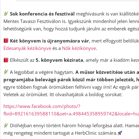
Sok konferencia és fesztivál
meghívásunk is van kiállítókén
Mentes Tavaszi Fesztiválon is. Igyekszünk mindenhol jelen lenni
lehetőségünk van, hogy hozzá tudjunk járulni az emberek egés
Két könyvem is újranyomásra vár
, mert elfogyott belől
Édesanyák kézikönyve
és a
Nők kézikönyve
.
Elkészült az
5. könyvem kézirata
, amely már a kiadóm kez
A legjobbat a végére hagytam.
A műsor közvetítése után 
programjába belevágó párok közül már többen jelezték, 
egyre többen fognak örömükben felhívni vagy írni! Az egyik pá
Veletek az örömüket. Itt olvashatjátok a boldog sorokat:
https://www.facebook.com/photo/?
fbid=892161639588110&set=a.498445358959742&locale=h
Dióhéjban ennyi történt három hónap leforgása alatt. Hamar
még rengeteg mindent tartogat a HerbClinic számára.