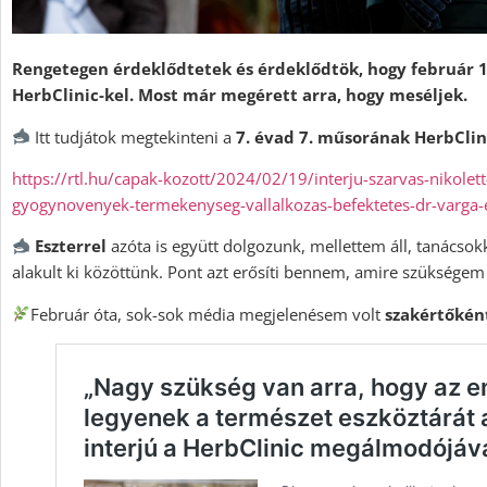
Rengetegen érdeklődtetek és érdeklődtök, hogy február 1
HerbClinic-kel. Most már megérett arra, hogy meséljek.
Itt tudjátok megtekinteni a
7. évad 7. műsorának HerbClin
https://rtl.hu/capak-kozott/2024/02/19/interju-szarvas-nikolett
gyogynovenyek-termekenyseg-vallalkozas-befektetes-dr-varga-
Eszterrel
azóta is együtt dolgozunk, mellettem áll, tanácsokk
alakult ki közöttünk. Pont azt erősíti bennem, amire szükségem
Február óta, sok-sok média megjelenésem volt
szakértőkén