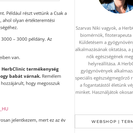
t. Például részt vettünk a Csak a
, ahol olyan értékteremtési
zségéhez.
Szarvas Niki vagyok, a HerbC
biomérnök, fitoterapeuta
ük 3000 – 3000 példány. Az
Küldetésem a gyógynövén
alkalmazásának oktatása, a
nők egészségének meg
eiben van.
helyreállítása. A Herb
a HerbClinic termékenység
gyógynövények alkalmazá
hogy babát várnak.
Remélem
speciális egészségmegőrző 
r hozzájárult, hogy megosszuk
a fogantatástól életünk v
minket. Használjátok okosan 
u_HU
osan jelentkezem, mert ez az év
WEBSHOP | TER