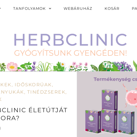
TANFOLYAMOK
WEBÁRUHÁZ
KOSÁR
P
EKEK
,
IDŐSKORÚAK
,
ANYUKÁK
,
TINÉDZSEREK
,
K
CLINIC ÉLETÚTJÁT
SORA?
3