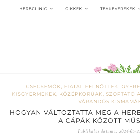
HERBCLINIC
CIKKEK
TEAKEVERÉKEK
CSECSEMŐK
,
FIATAL FELNŐTTEK
,
GYER
KISGYERMEKEK
,
KÖZÉPKORÚAK
,
SZOPTATÓ 
VÁRANDÓS KISMAMÁ
HOGYAN VÁLTOZTATTA MEG A HERB
A CÁPÁK KÖZÖTT MŰ
Publikálás dátuma:
2024-05-2