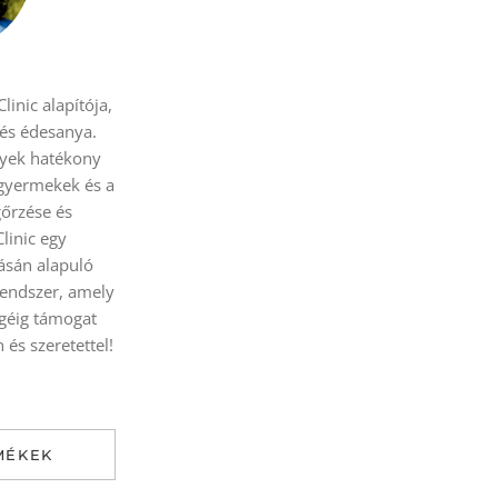
linic alapítója,
 és édesanya.
yek hatékony
 gyermekek és a
őrzése és
Clinic egy
sán alapuló
rendszer, amely
égéig támogat
és szeretettel!
MÉKEK