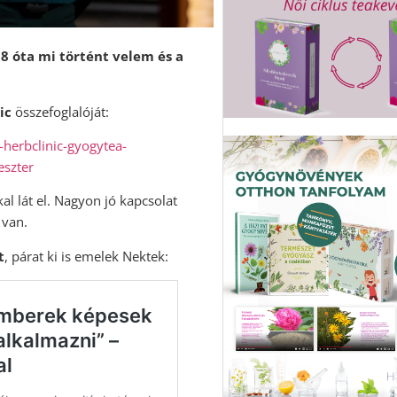
8 óta mi történt velem és a
ic
összefoglalóját:
-herbclinic-gyogytea-
eszter
al lát el. Nagyon jó kapcsolat
 van.
t
, párat ki is emelek Nektek: