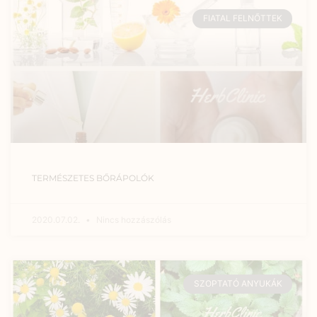
FIATAL FELNŐTTEK
TERMÉSZETES BŐRÁPOLÓK
2020.07.02.
Nincs hozzászólás
SZOPTATÓ ANYUKÁK