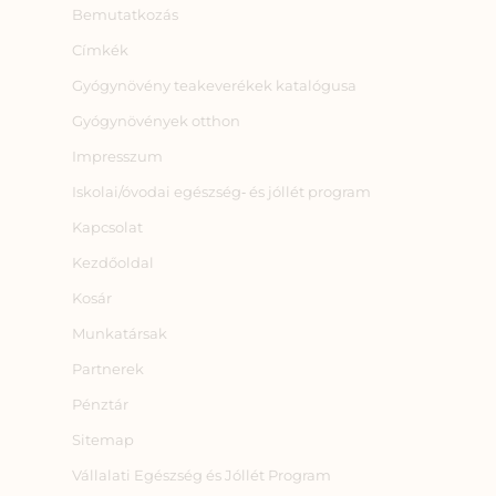
Bemutatkozás
Címkék
Gyógynövény teakeverékek katalógusa
Gyógynövények otthon
Impresszum
Iskolai/óvodai egészség‑ és jóllét program
Kapcsolat
Kezdőoldal
Kosár
Munkatársak
Partnerek
Pénztár
Sitemap
Vállalati Egészség és Jóllét Program