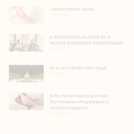
Csecsemőkori kólika
2019.04.23.
A SZŰRŐVIZSGÁLATOK ÉS A
HELYES DIAGNÓZIS FONTOSSÁGA
2024.09.09.
Mi is az a Herba-Yoni Yoga?
2021.06.11.
Erős menstruációs görcsök:
Természetes megoldások a
ciklushoz igazítva
2025.05.20.