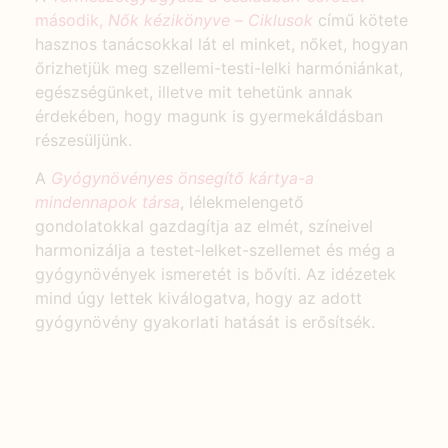
második,
Nők kézikönyve –
Ciklusok
című kötete
hasznos tanácsokkal lát el minket, nőket, hogyan
őrizhetjük meg szellemi-testi-lelki harmóniánkat,
egészségünket, illetve mit tehetünk annak
érdekében, hogy magunk is gyermekáldásban
részesüljünk.
A
Gyógynövényes önsegítő kártya-a
mindennapok társa
, lélekmelengető
gondolatokkal gazdagítja az elmét, színeivel
harmonizálja a testet-lelket-szellemet és még a
gyógynövények ismeretét is bővíti. Az idézetek
mind úgy lettek kiválogatva, hogy az adott
gyógynövény gyakorlati hatását is erősítsék.