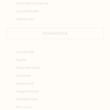
Várandós kismamák
Viszonteladók
Webáruház
TÉMAKÖRÖK
Csecsemők
Egyéb
Fiatal felnőttek
Gyerekek
Időskorúak
Kisgyermekek
Középkorúak
Női ciklus