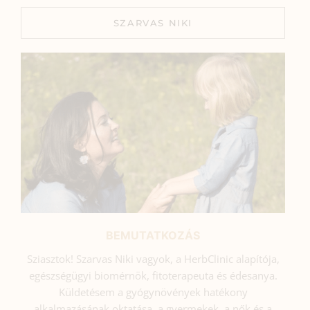
SZARVAS NIKI
BEMUTATKOZÁS
Sziasztok! Szarvas Niki vagyok, a HerbClinic alapítója,
egészségügyi biomérnök, fitoterapeuta és édesanya.
Küldetésem a gyógynövények hatékony
alkalmazásának oktatása, a gyermekek, a nők és a