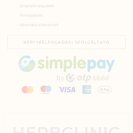
Szoptató anyukák
Tinédzserek
Várandós kismamák
KÁRTYAELFOGADÁSI SZOLGÁLTATÓ