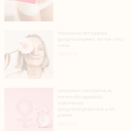
Menopauza támogatása
gyógynövényekkel, ha már nincs
ciklus
2026.01.15.
Változókori hőhullámok és
hormonális egyensúly:
tudományos
gyógynövényhasználat a női
jólétért
2026.01.13.