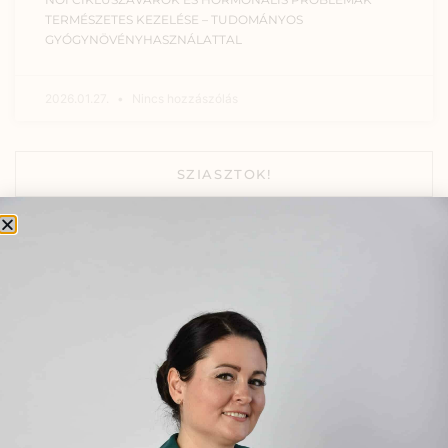
TERMÉSZETES KEZELÉSE – TUDOMÁNYOS
GYÓGYNÖVÉNYHASZNÁLATTAL
2026.01.27.
Nincs hozzászólás
SZIASZTOK!