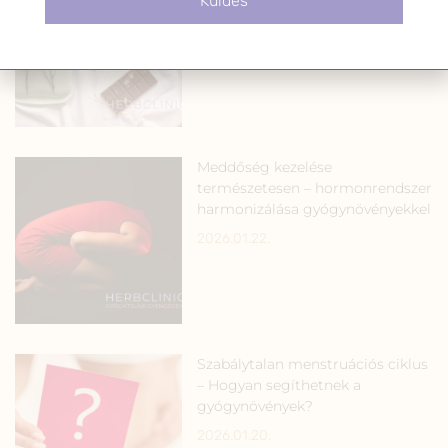
Küldés
– Tudományos
gyógynövényhasználattal
2026.01.27.
Meddőség kezelése
természetesen – hormonrendszer
harmonizálása gyógynövényekkel
2026.01.22.
Szabálytalan menstruációs ciklus
– Hogyan segíthetnek a
gyógynövények?
2026.01.20.