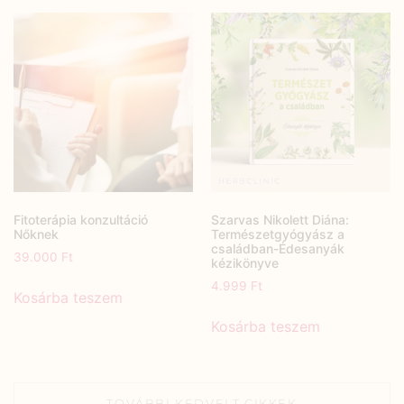
Fitoterápia konzultáció
Szarvas Nikolett Diána:
Nőknek
Természetgyógyász a
családban-Édesanyák
39.000
Ft
kézikönyve
4.999
Ft
Kosárba teszem
Kosárba teszem
TOVÁBBI KEDVELT CIKKEK