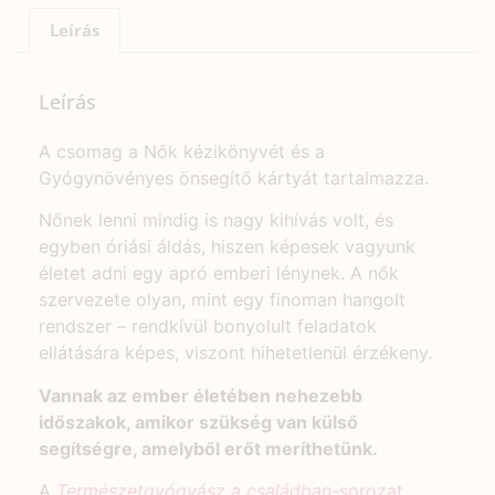
Leírás
Leírás
A csomag a Nők kézikönyvét és a
Gyógynövényes önsegítő kártyát tartalmazza.
Nőnek lenni mindig is nagy kihívás volt, és
egyben óriási áldás, hiszen képesek vagyunk
életet adni egy apró emberi lénynek. A nők
szervezete olyan, mint egy finoman hangolt
rendszer – rendkívül bonyolult feladatok
ellátására képes, viszont hihetetlenül érzékeny.
Vannak az ember életében nehezebb
időszakok, amikor szükség van külső
segítségre, amelyből erőt meríthetünk.
A
Természetgyógyász a családban
-sorozat