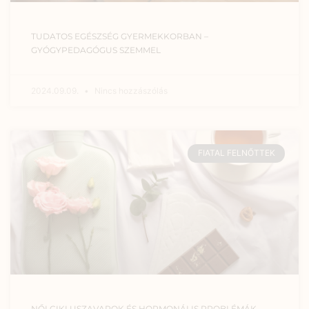
TUDATOS EGÉSZSÉG GYERMEKKORBAN –
GYÓGYPEDAGÓGUS SZEMMEL
2024.09.09.
Nincs hozzászólás
FIATAL FELNŐTTEK
NŐI CIKLUSZAVAROK ÉS HORMONÁLIS PROBLÉMÁK