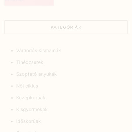
KATEGÓRIÁK
Várandós kismamák
Tinédzserek
Szoptató anyukák
Női ciklus
Középkorúak
Kisgyermekek
Időskorúak