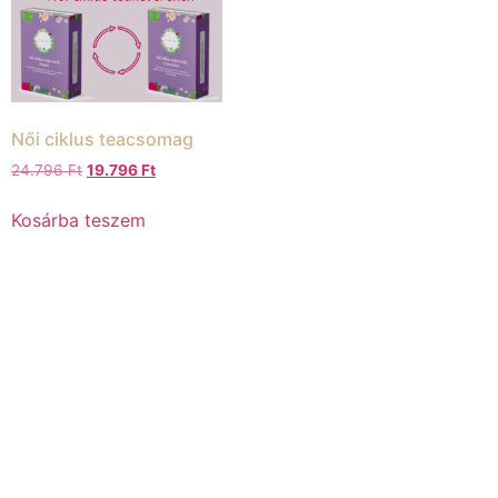
Női ciklus teacsomag
24.796
Ft
19.796
Ft
Kosárba teszem