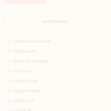
KATEGÓRIÁK
Várandós kismamák
Tinédzserek
Szoptató anyukák
Női ciklus
Középkorúak
Kisgyermekek
Időskorúak
Gyerekek