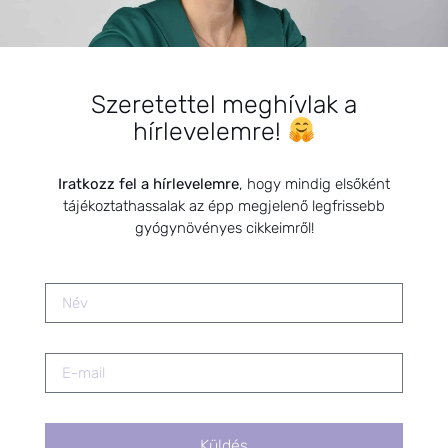
Az ösztrogénhiány okai, tünetei és
kezelése gyógynövényekkel
2025.09.15.
Szeretettel meghívlak a
hírlevelemre!
Nyugtató tea szoptatós anyáknak
2021.09.20.
Iratkozz fel a hírlevelemre
, hogy mindig elsőként
tájékoztathassalak az épp megjelenő legfrissebb
gyógynövényes cikkeimről!
Keringési rendszer természetes
segítői
2021.03.18.
Dió, az egészség őre
2021.12.11.
Küldés