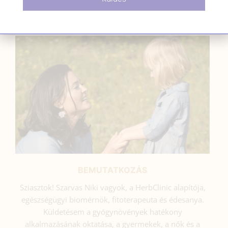
SZARVAS NIKI
BEMUTATKOZÁS
Sziasztok! Szarvas Niki vagyok, a HerbClinic alapítója,
egészségügyi biomérnök, fitoterapeuta és édesanya.
Küldetésem a gyógynövények hatékony
alkalmazásának oktatása, a gyermekek, a nők és a