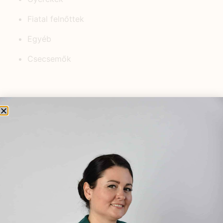
Fiatal felnőttek
Egyéb
Csecsemők
KEDVELT BEJEGYZÉSEK
Hogyan segíthetnek a
gyógynövények az autoimmun
eredetű női hormonális zavarok
kezelésében?
2026.01.05.