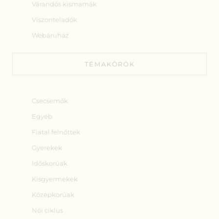
Várandós kismamák
Viszonteladók
Webáruház
TÉMAKÖRÖK
Csecsemők
Egyéb
Fiatal felnőttek
Gyerekek
Időskorúak
Kisgyermekek
Középkorúak
Női ciklus