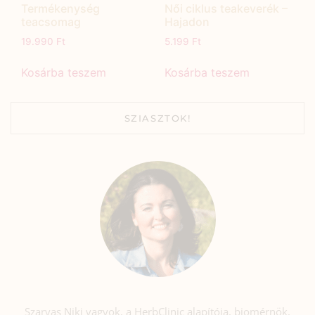
Termékenység
Női ciklus teakeverék –
teacsomag
Hajadon
19.990
Ft
5.199
Ft
Kosárba teszem
Kosárba teszem
SZIASZTOK!
Szarvas Niki vagyok, a HerbClinic alapítója, biomérnök,