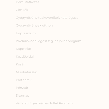
Bemutatkozás
Címkék
Gyógynövény teakeverékek katalógusa
Gyógynövények otthon
Impresszum
Iskolai/óvodai egészség‑ és jóllét program
Kapcsolat
Kezdőoldal
Kosár
Munkatársak
Partnerek
Pénztár
Sitemap
Vállalati Egészség és Jóllét Program