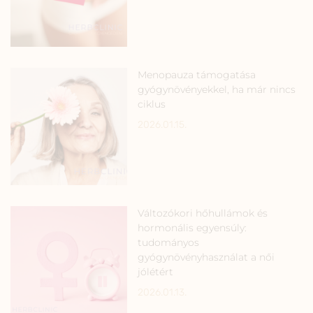
Menopauza támogatása
gyógynövényekkel, ha már nincs
ciklus
2026.01.15.
Változókori hőhullámok és
hormonális egyensúly:
tudományos
gyógynövényhasználat a női
jólétért
2026.01.13.