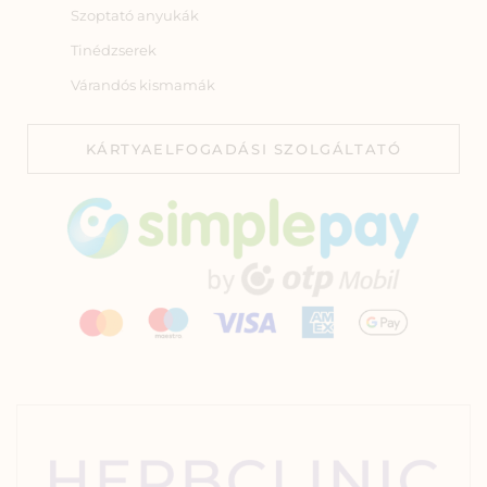
Szoptató anyukák
Tinédzserek
Várandós kismamák
KÁRTYAELFOGADÁSI SZOLGÁLTATÓ