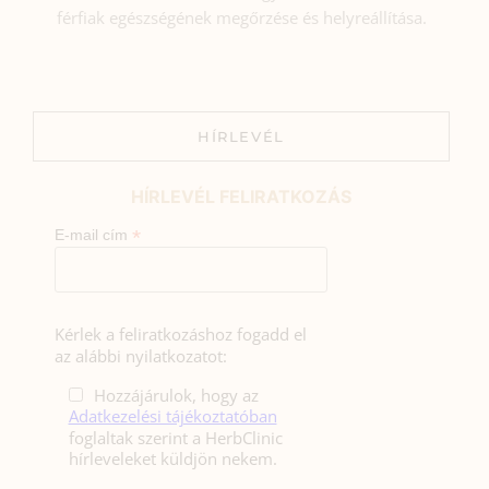
férfiak egészségének megőrzése és helyreállítása.
HÍRLEVÉL
HÍRLEVÉL FELIRATKOZÁS
*
E-mail cím
Kérlek a feliratkozáshoz fogadd el
az alábbi nyilatkozatot:
Hozzájárulok, hogy az
Adatkezelési tájékoztatóban
foglaltak szerint a HerbClinic
hírleveleket küldjön nekem.