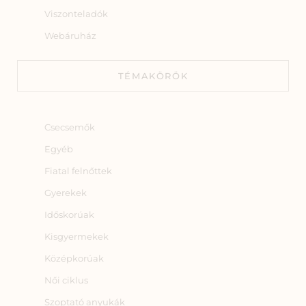
Viszonteladók
Webáruház
TÉMAKÖRÖK
Csecsemők
Egyéb
Fiatal felnőttek
Gyerekek
Időskorúak
Kisgyermekek
Középkorúak
Női ciklus
Szoptató anyukák