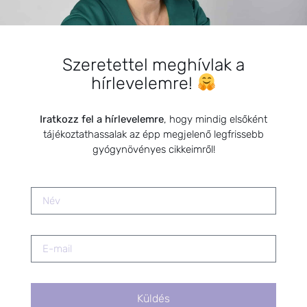
A gyógyító bogáncsok
2021.02.22.
Szeretettel meghívlak a
Hogyan kezeld az erős
hírlevelemre!
menstruációs vérzést
gyógynövényekkel?
2025.12.09.
Iratkozz fel a hírlevelemre
, hogy mindig elsőként
tájékoztathassalak az épp megjelenő legfrissebb
gyógynövényes cikkeimről!
Természetes bőrápolók
2020.07.02.
A példamutatás ereje
kulcsfontosságú
2025.03.25.
Küldés