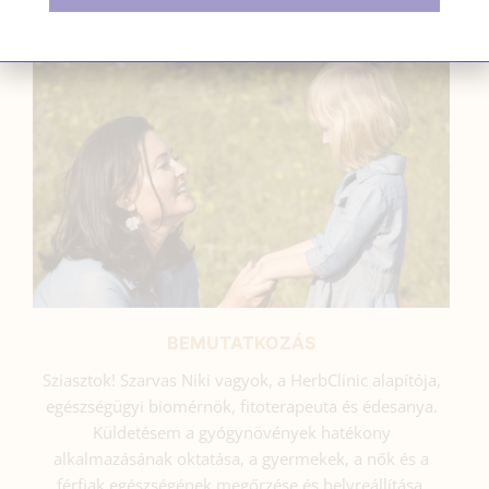
SZARVAS NIKI
BEMUTATKOZÁS
Sziasztok! Szarvas Niki vagyok, a HerbClinic alapítója,
egészségügyi biomérnök, fitoterapeuta és édesanya.
Küldetésem a gyógynövények hatékony
alkalmazásának oktatása, a gyermekek, a nők és a
férfiak egészségének megőrzése és helyreállítása.