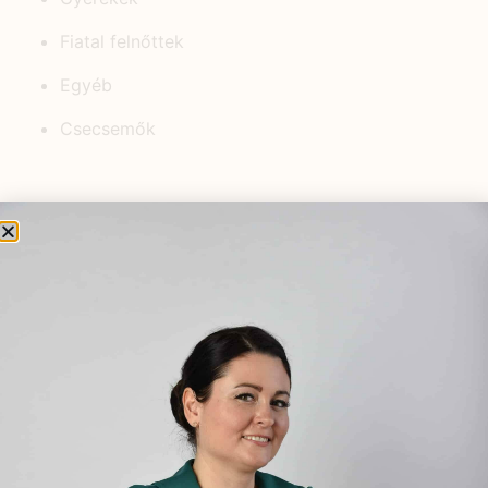
Fiatal felnőttek
Egyéb
Csecsemők
KEDVELT BEJEGYZÉSEK
Keringési rendszer természetes
segítői
2021.03.18.