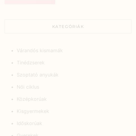
KATEGÓRIÁK
Várandós kismamák
Tinédzserek
Szoptató anyukák
Női ciklus
Középkorúak
Kisgyermekek
Időskorúak
Gyerekek