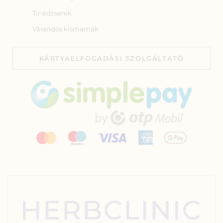
Tinédzserek
Várandós kismamák
KÁRTYAELFOGADÁSI SZOLGÁLTATÓ