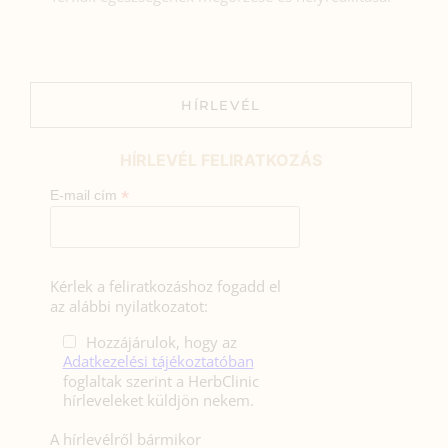
HÍRLEVÉL
HÍRLEVÉL FELIRATKOZÁS
*
E-mail cím
Kérlek a feliratkozáshoz fogadd el
az alábbi nyilatkozatot:
Hozzájárulok, hogy az
Adatkezelési tájékoztatóban
foglaltak szerint a HerbClinic
hírleveleket küldjön nekem.
A hírlevélről bármikor