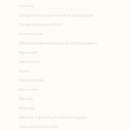
Címkék
Gyógynövény teakeverékek katalógusa
Gyógynövények otthon
Impresszum
Iskolai/óvodai egészség‑ és jóllét program
Kapcsolat
Kezdőoldal
Kosár
Munkatársak
Partnerek
Pénztár
Sitemap
Vállalati Egészség és Jóllét Program
Várandós kismamák