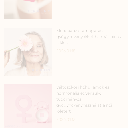
Menopauza támogatása
gyógynövényekkel, ha már nincs
ciklus
2026.01.15.
Változókori hőhullámok és
hormonális egyensúly:
tudományos
gyógynövényhasználat a női
jólétért
2026.01.13.