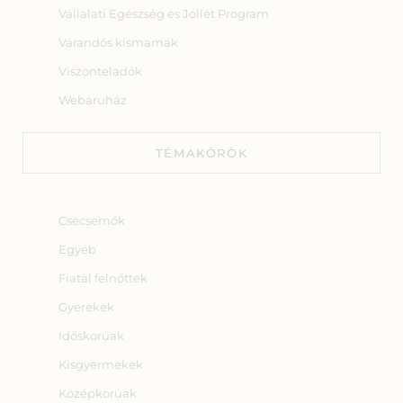
Vállalati Egészség és Jóllét Program
Várandós kismamák
Viszonteladók
Webáruház
TÉMAKÖRÖK
Csecsemők
Egyéb
Fiatal felnőttek
Gyerekek
Időskorúak
Kisgyermekek
Középkorúak