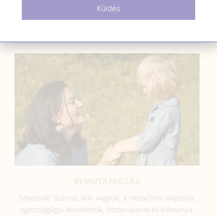
Küldés
SZARVAS NIKI
BEMUTATKOZÁS
Sziasztok! Szarvas Niki vagyok, a HerbClinic alapítója,
egészségügyi biomérnök, fitoterapeuta és édesanya.