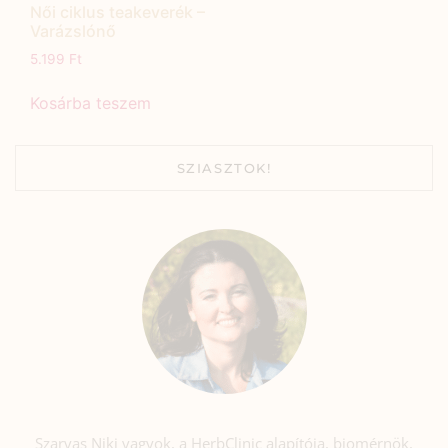
Női ciklus teakeverék –
Varázslónő
5.199
Ft
Kosárba teszem
SZIASZTOK!
Szarvas Niki vagyok, a HerbClinic alapítója, biomérnök,