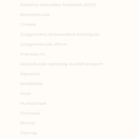
Általános Szerződési Feltételek (ÁSZF)
Bemutatkozás
Címkék
Gyógynövény teakeverékek katalógusa
Gyógynövények otthon
Impresszum
Iskolai/óvodai egészség‑ és jóllét program
Kapcsolat
Kezdőoldal
Kosár
Munkatársak
Partnerek
Pénztár
Sitemap