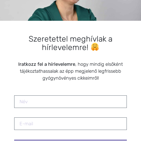
Megvalósult álom, amelyért
érdemes küzdeni!
2025.01.01.
Szeretettel meghívlak a
hírlevelemre!
Felfázás kezelése természetes
módon
2019.05.05.
Iratkozz fel a hírlevelemre
, hogy mindig elsőként
tájékoztathassalak az épp megjelenő legfrissebb
gyógynövényes cikkeimről!
Viselj gyógynövényt
mindennap!..munkában vagy séta
közben, Te döntesz.
2024.11.20.
A SZŰRŐVIZSGÁLATOK ÉS A
HELYES DIAGNÓZIS FONTOSSÁGA
2024.09.09.