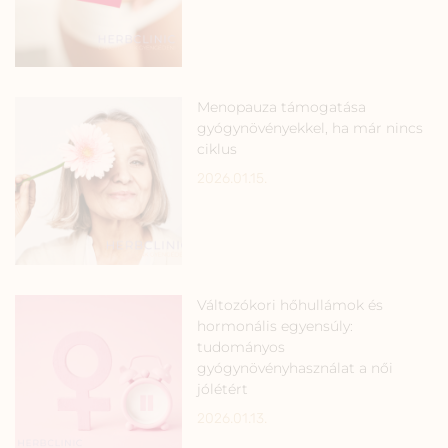
Menopauza támogatása
gyógynövényekkel, ha már nincs
ciklus
2026.01.15.
Változókori hőhullámok és
hormonális egyensúly:
tudományos
gyógynövényhasználat a női
jólétért
2026.01.13.