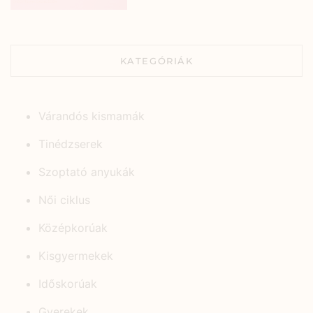
KATEGÓRIÁK
Várandós kismamák
Tinédzserek
Szoptató anyukák
Női ciklus
Középkorúak
Kisgyermekek
Időskorúak
Gyerekek