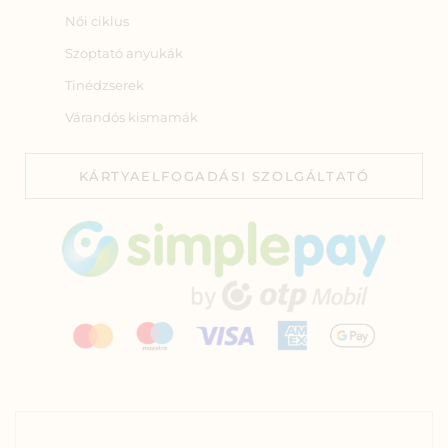
Női ciklus
Szoptató anyukák
Tinédzserek
Várandós kismamák
KÁRTYAELFOGADÁSI SZOLGÁLTATÓ