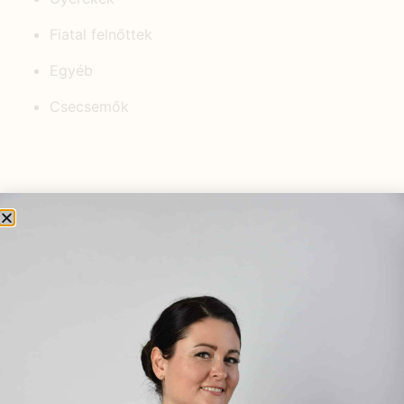
Fiatal felnőttek
Egyéb
Csecsemők
KEDVELT BEJEGYZÉSEK
Méherősítés természetes módon:
Hogyan támogathatod női
egészségedet
gyógynövényekkel?
2025.09.16.