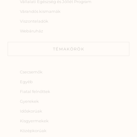
Vállalati Egészség és Jóllét Program
Várandós kismamák
Viszonteladók
Webáruház
TÉMAKÖRÖK
Csecsemők
Egyéb
Fiatal felnőttek
Gyerekek
Időskorúak
Kisgyermekek
Középkorúak