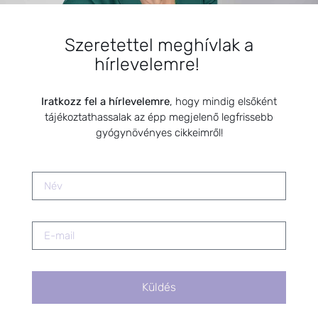
Szeretettel meghívlak a
SZARVAS NIKI
hírlevelemre!
Iratkozz fel a hírlevelemre
, hogy mindig elsőként
tájékoztathassalak az épp megjelenő legfrissebb
gyógynövényes cikkeimről!
BEMUTATKOZÁS
Sziasztok! Szarvas Niki vagyok, a HerbClinic alapítója,
Küldés
egészségügyi biomérnök, fitoterapeuta és édesanya.
Küldetésem a gyógynövények hatékony