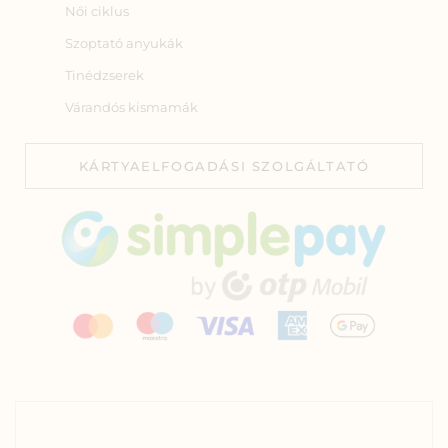
Női ciklus
Szoptató anyukák
Tinédzserek
Várandós kismamák
KÁRTYAELFOGADÁSI SZOLGÁLTATÓ