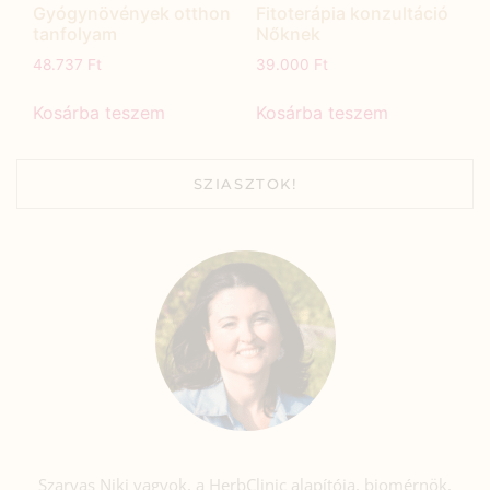
Gyógynövények otthon
Fitoterápia konzultáció
tanfolyam
Nőknek
48.737
Ft
39.000
Ft
Kosárba teszem
Kosárba teszem
SZIASZTOK!
Szarvas Niki vagyok, a HerbClinic alapítója, biomérnök,