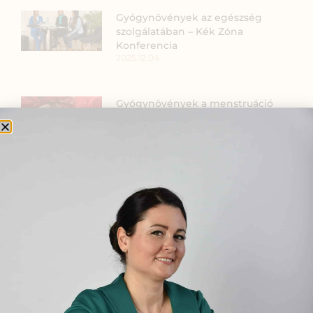
Gyógynövények az egészség
szolgálatában – Kék Zóna
Konferencia
2025.12.04.
Gyógynövények a menstruáció
idején
2020.07.24.
A gyógyító bogáncsok
2021.02.22.
Menopauza támogatása
gyógynövényekkel, ha már nincs
ciklus
2026.01.15.