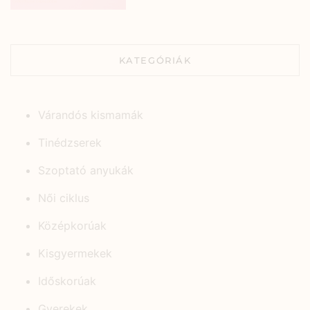
KATEGÓRIÁK
Várandós kismamák
Tinédzserek
Szoptató anyukák
Női ciklus
Középkorúak
Kisgyermekek
Időskorúak
Gyerekek