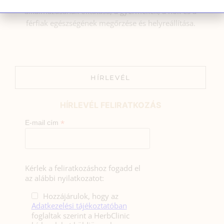
alkalmazásának oktatása, a gyermekek, a nők és a
férfiak egészségének megőrzése és helyreállítása.
HÍRLEVÉL
HÍRLEVÉL FELIRATKOZÁS
*
E-mail cím
Kérlek a feliratkozáshoz fogadd el
az alábbi nyilatkozatot:
Hozzájárulok, hogy az
Adatkezelési tájékoztatóban
foglaltak szerint a HerbClinic