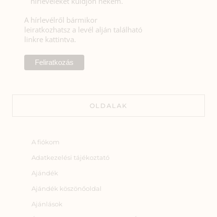
hírleveleket küldjön nekem.
A hírlevélről bármikor
leiratkozhatsz a levél alján található
linkre kattintva.
OLDALAK
A fiókom
Adatkezelési tájékoztató
Ajándék
Ajándék köszönőoldal
Ajánlások