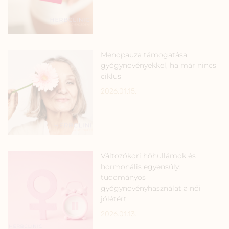
Menopauza támogatása
gyógynövényekkel, ha már nincs
ciklus
2026.01.15.
Változókori hőhullámok és
hormonális egyensúly:
tudományos
gyógynövényhasználat a női
jólétért
2026.01.13.