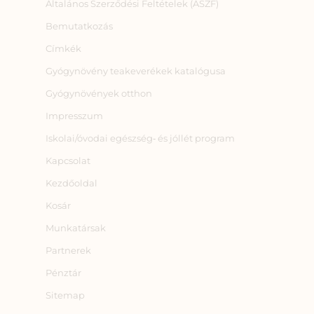
Általános Szerződési Feltételek (ÁSZF)
Bemutatkozás
Címkék
Gyógynövény teakeverékek katalógusa
Gyógynövények otthon
Impresszum
Iskolai/óvodai egészség‑ és jóllét program
Kapcsolat
Kezdőoldal
Kosár
Munkatársak
Partnerek
Pénztár
Sitemap