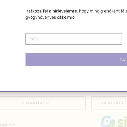
toterapeuta és édesanya. Küldetésem a
leiratkozhats
gynövények hatékony alkalmazásának
linkre kattin
Iratkozz fel a hírlevelemre
, hogy mindig elsőként táj
atása, a gyermekek, a nők és a férfiak
gyógynövényes cikkeimről!
szségének megőrzése és helyreállítása.
Kül
TÉMAKÖRÖK
KÁRTYAEL
ecsemők