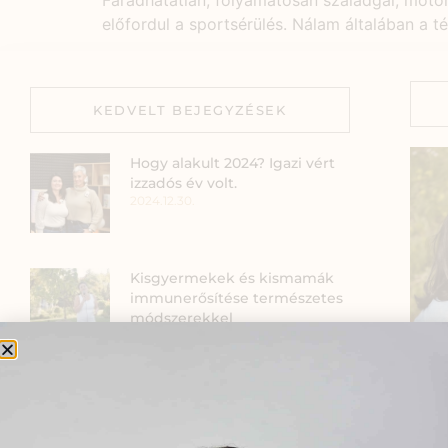
Fáradhatatlan, folyamatosan szaladgál, motoroz
előfordul a sportsérülés. Nálam általában a té
KEDVELT BEJEGYZÉSEK
Hogy alakult 2024? Igazi vért
izzadós év volt.
2024.12.30.
Kisgyermekek és kismamák
immunerősítése természetes
módszerekkel
/Könyvbemutató
előadásanyaga/
2020.09.13.
Szia
Narancsbőr kezelése