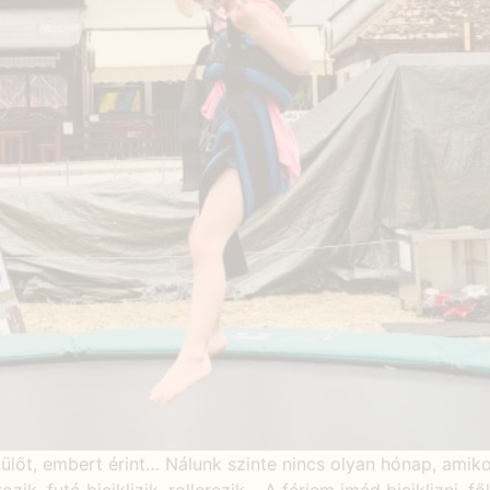
lőt, embert érint… Nálunk szinte nincs olyan hónap, amikor