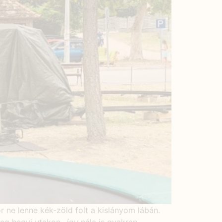
 ne lenne kék-zöld folt a kislányom lábán.