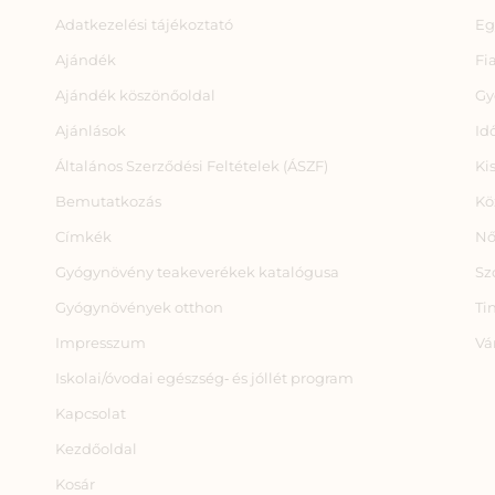
Adatkezelési tájékoztató
Eg
Ajándék
Fi
Ajándék köszönőoldal
Gy
Ajánlások
Id
Általános Szerződési Feltételek (ÁSZF)
Ki
Bemutatkozás
Kö
Címkék
Nő
Gyógynövény teakeverékek katalógusa
Sz
Gyógynövények otthon
Ti
Impresszum
Vá
Iskolai/óvodai egészség‑ és jóllét program
Kapcsolat
Kezdőoldal
Kosár