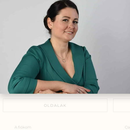
fi
természetesen
gyó
2024.07.31.
okt
egé
Depresszió kezelése
természetes módszerekkel
2021.11.15.
Hogyan kezeld az erős
menstruációs vérzést
gyógynövényekkel?
2025.12.09.
OLDALAK
A fiókom
Cs