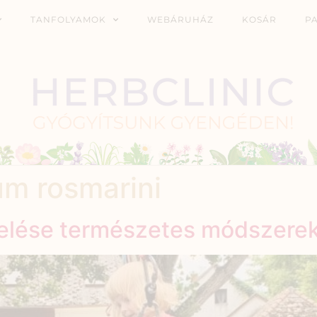
TANFOLYAMOK
WEBÁRUHÁZ
KOSÁR
P
um rosmarini
zelése természetes módszere