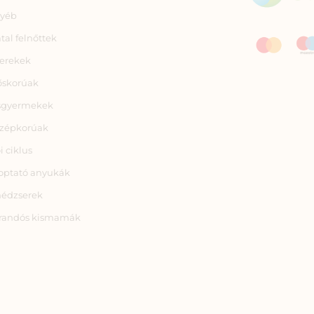
yéb
atal felnőttek
erekek
őskorúak
sgyermekek
zépkorúak
i ciklus
optató anyukák
nédzserek
randós kismamák