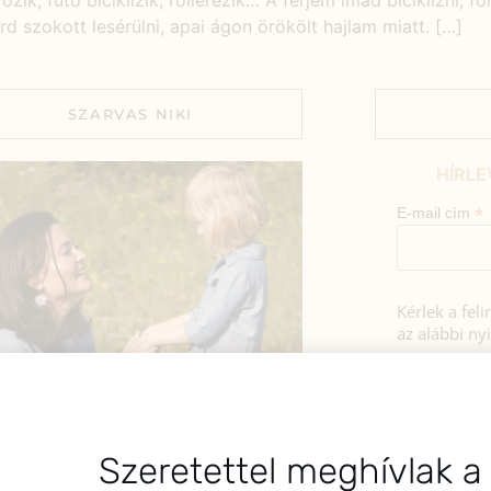
ik, futó biciklizik, rollerezik… A férjem imád biciklizni, f
rd szokott lesérülni, apai ágon örökölt hajlam miatt. […]
SZARVAS NIKI
HÍRLE
*
E-mail cím
Kérlek a fel
az alábbi nyi
Hozzájá
Adatkezelé
BEMUTATKOZÁS
foglaltak s
sztok! Szarvas Niki vagyok, a HerbClinic
Szeretettel meghívlak a
alapítója, egészségügyi biomérnök,
A hírlevélrő