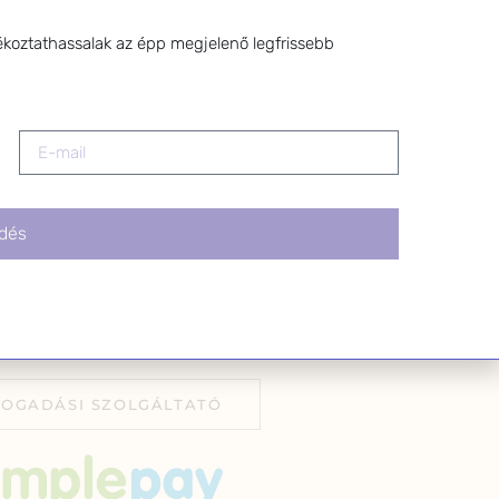
z a levél alján található
tva.
ékoztathassalak az épp megjelenő legfrissebb
dés
FOGADÁSI SZOLGÁLTATÓ