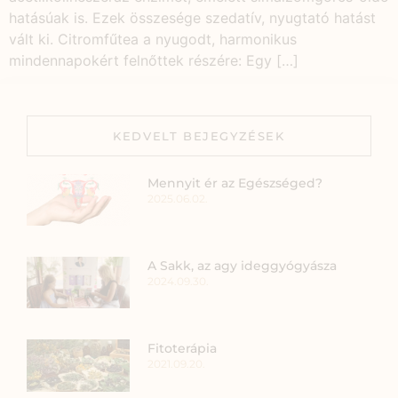
hatásúak is. Ezek összesége szedatív, nyugtató hatást
vált ki. Citromfűtea a nyugodt, harmonikus
mindennapokért felnőttek részére: Egy […]
KEDVELT BEJEGYZÉSEK
Mennyit ér az Egészséged?
2025.06.02.
A Sakk, az agy ideggyógyásza
2024.09.30.
Fitoterápia
2021.09.20.