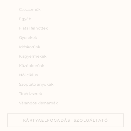
Csecsemők
Egyéb
Fiatal felnőttek
Gyerekek
Időskorúak
Kisgyermekek
Középkorúak
Női ciklus
Szoptató anyukák
Tinédzserek
Várandós kismamák
KÁRTYAELFOGADÁSI SZOLGÁLTATÓ