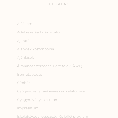
OLDALAK
A fiókom
Adatkezelési tájékoztató
Ajándék
Ajándék köszönőoldal
Ajánlások
Általános Szerződési Feltételek (ÁSZF)
Bemutatkozás
Címkék
Gyógynövény teakeverékek katalógusa
Gyógynövények otthon
Impresszum
Iskolai/óvodai egészség‑ és jóllét program