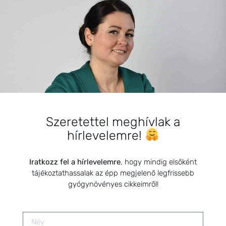
BEMUTATKOZÁS
Sziasztok! Szarvas Niki vagyok, a HerbClinic alapítója,
egészségügyi biomérnök, fitoterapeuta és édesanya.
Szeretettel meghívlak a
Küldetésem a gyógynövények hatékony
hírlevelemre!
alkalmazásának oktatása, a gyermekek, a nők és a
férfiak egészségének megőrzése és helyreállítása.
Iratkozz fel a hírlevelemre
, hogy mindig elsőként
tájékoztathassalak az épp megjelenő legfrissebb
gyógynövényes cikkeimről!
HÍRLEVÉL