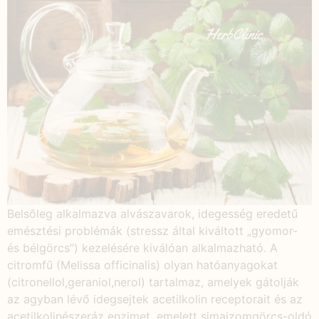
Belsőleg alkalmazva alvászavarok, idegesség eredetű
emésztési problémák (stressz által kiváltott „gyomor-
és bélgörcs”) kezelésére kiválóan alkalmazható. A
citromfű (Melissa officinalis) olyan hatóanyagokat
(citronellol,geraniol,nerol) tartalmaz, amelyek gátolják
az agyban lévő idegsejtek acetilkolin receptorait és az
acetilkolinészeráz enzimet, emelett simaizomgörcs-oldó