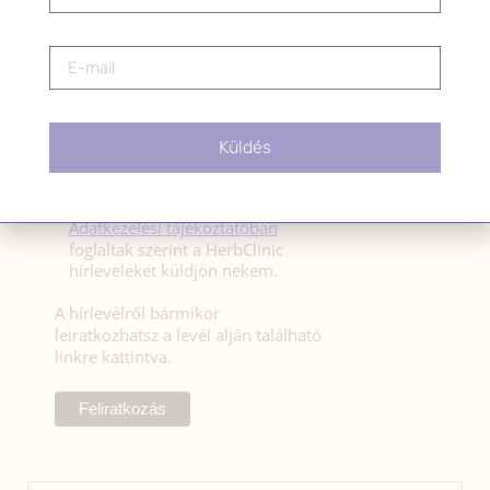
HÍRLEVÉL FELIRATKOZÁS
*
E-mail cím
Kérlek a feliratkozáshoz fogadd el
Küldés
az alábbi nyilatkozatot:
Hozzájárulok, hogy az
Adatkezelési tájékoztatóban
foglaltak szerint a HerbClinic
hírleveleket küldjön nekem.
A hírlevélről bármikor
leiratkozhatsz a levél alján található
linkre kattintva.