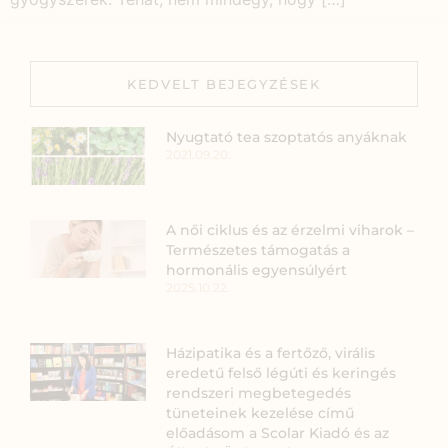
KEDVELT BEJEGYZÉSEK
Nyugtató tea szoptatós anyáknak
2021.09.20.
A női ciklus és az érzelmi viharok –
Természetes támogatás a
hormonális egyensúlyért
2025.10.22.
Házipatika és a fertőző, virális
eredetű felső légúti és keringés
rendszeri megbetegedés
tüneteinek kezelése című
előadásom a Scolar Kiadó és az