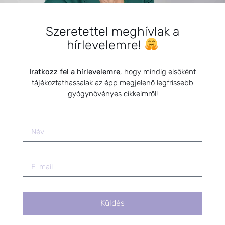
HÍRLEVÉL
Szeretettel meghívlak a
hírlevelemre!
HÍRLEVÉL FELIRATKOZÁS
*
E-mail cím
Iratkozz fel a hírlevelemre
, hogy mindig elsőként
tájékoztathassalak az épp megjelenő legfrissebb
gyógynövényes cikkeimről!
Kérlek a feliratkozáshoz fogadd el
az alábbi nyilatkozatot:
Hozzájárulok, hogy az
Adatkezelési tájékoztatóban
foglaltak szerint a HerbClinic
hírleveleket küldjön nekem.
A hírlevélről bármikor
leiratkozhatsz a levél alján található
Küldés
linkre kattintva.