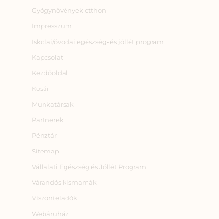
Gyógynövények otthon
Impresszum
Iskolai/óvodai egészség‑ és jóllét program
Kapcsolat
Kezdőoldal
Kosár
Munkatársak
Partnerek
Pénztár
Sitemap
Vállalati Egészség és Jóllét Program
Várandós kismamák
Viszonteladók
Webáruház