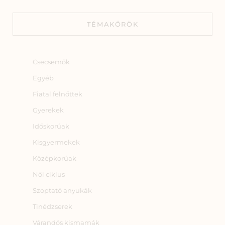
TÉMAKÖRÖK
Csecsemők
Egyéb
Fiatal felnőttek
Gyerekek
Időskorúak
Kisgyermekek
Középkorúak
Női ciklus
Szoptató anyukák
Tinédzserek
Várandós kismamák