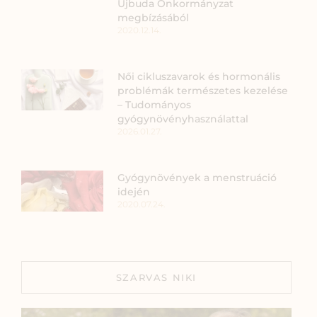
Újbuda Önkormányzat
megbízásából
2020.12.14.
Női cikluszavarok és hormonális
problémák természetes kezelése
– Tudományos
gyógynövényhasználattal
2026.01.27.
Gyógynövények a menstruáció
idején
2020.07.24.
SZARVAS NIKI