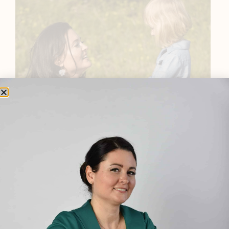
BEMUTATKOZÁS
Sziasztok! Szarvas Niki vagyok, a HerbClinic alapítója,
egészségügyi biomérnök, fitoterapeuta és édesanya.
Küldetésem a gyógynövények hatékony
alkalmazásának oktatása, a gyermekek, a nők és a
férfiak egészségének megőrzése és helyreállítása.