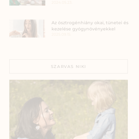
2024.05.23.
Az ösztrogénhiány okai, tünetei és
kezelése gyógynövényekkel
2025.09.15.
SZARVAS NIKI