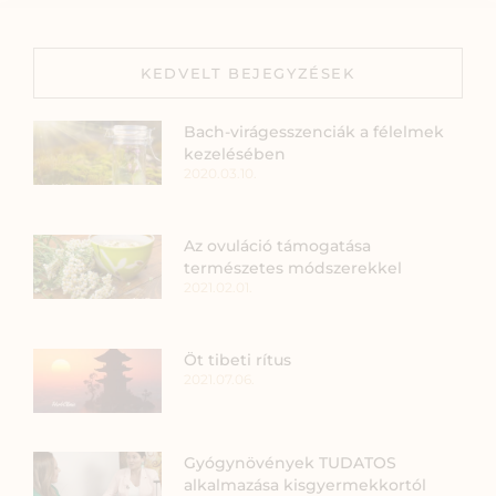
KEDVELT BEJEGYZÉSEK
Bach-virágesszenciák a félelmek
kezelésében
2020.03.10.
Az ovuláció támogatása
természetes módszerekkel
2021.02.01.
Öt tibeti rítus
2021.07.06.
Gyógynövények TUDATOS
alkalmazása kisgyermekkortól