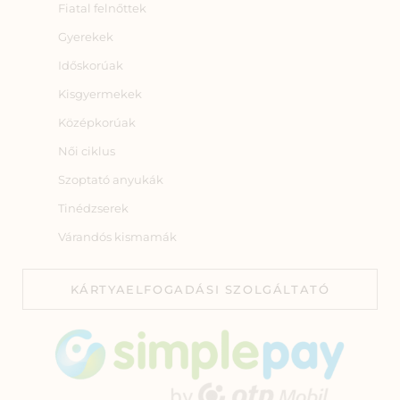
Fiatal felnőttek
Gyerekek
Időskorúak
Kisgyermekek
Középkorúak
Női ciklus
Szoptató anyukák
Tinédzserek
Várandós kismamák
KÁRTYAELFOGADÁSI SZOLGÁLTATÓ