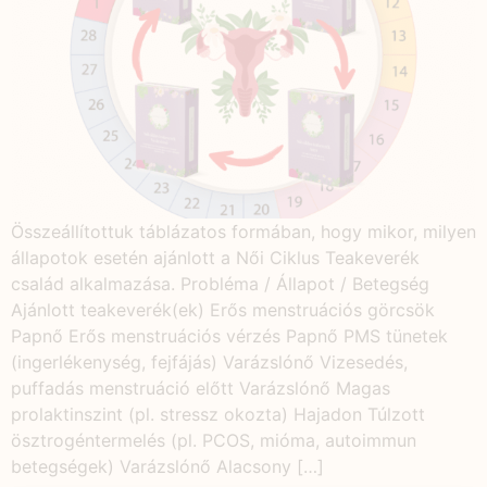
Összeállítottuk táblázatos formában, hogy mikor, milyen
állapotok esetén ajánlott a Női Ciklus Teakeverék
család alkalmazása. Probléma / Állapot / Betegség
Ajánlott teakeverék(ek) Erős menstruációs görcsök
Papnő Erős menstruációs vérzés Papnő PMS tünetek
(ingerlékenység, fejfájás) Varázslónő Vizesedés,
puffadás menstruáció előtt Varázslónő Magas
prolaktinszint (pl. stressz okozta) Hajadon Túlzott
ösztrogéntermelés (pl. PCOS, mióma, autoimmun
betegségek) Varázslónő Alacsony […]