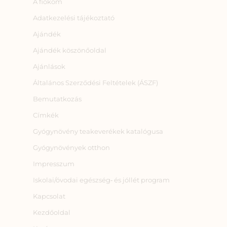
A fiókom
Adatkezelési tájékoztató
Ajándék
Ajándék köszönőoldal
Ajánlások
Általános Szerződési Feltételek (ÁSZF)
Bemutatkozás
Címkék
Gyógynövény teakeverékek katalógusa
Gyógynövények otthon
Impresszum
Iskolai/óvodai egészség‑ és jóllét program
Kapcsolat
Kezdőoldal