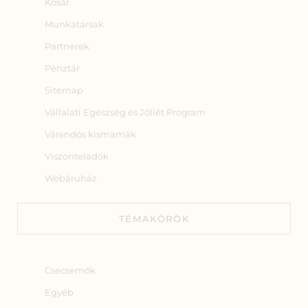
Kosár
Munkatársak
Partnerek
Pénztár
Sitemap
Vállalati Egészség és Jóllét Program
Várandós kismamák
Viszonteladók
Webáruház
TÉMAKÖRÖK
Csecsemők
Egyéb