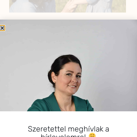
BEMUTATKOZÁS
Sziasztok! Szarvas Niki vagyok, a HerbClinic alapítója,
egészségügyi biomérnök, fitoterapeuta és édesanya.
Küldetésem a gyógynövények hatékony
alkalmazásának oktatása, a gyermekek, a nők és a
férfiak egészségének megőrzése és helyreállítása.
HÍRLEVÉL
HÍRLEVÉL FELIRATKOZÁS
*
E-mail cím
Szeretettel meghívlak a