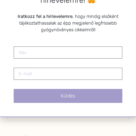
hírlevelemre!
Kérlek a feliratkozáshoz fogadd el
Iratkozz fel a hírlevelemre
, hogy mindig elsőként
az alábbi nyilatkozatot:
tájékoztathassalak az épp megjelenő legfrissebb
gyógynövényes cikkeimről!
Hozzájárulok, hogy az
Adatkezelési tájékoztatóban
foglaltak szerint a HerbClinic
hírleveleket küldjön nekem.
A hírlevélről bármikor
leiratkozhatsz a levél alján található
linkre kattintva.
Küldés
OLDALAK