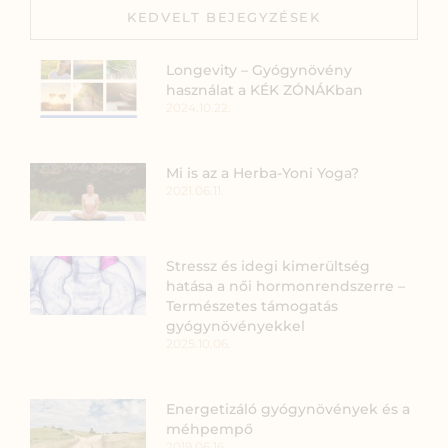
KEDVELT BEJEGYZÉSEK
Longevity – Gyógynövény
használat a KÉK ZÓNÁKban
2024.10.22.
Mi is az a Herba-Yoni Yoga?
2021.06.11.
Stressz és idegi kimerültség
hatása a női hormonrendszerre –
Természetes támogatás
gyógynövényekkel
2025.10.06.
Energetizáló gyógynövények és a
méhpempő
2019.06.16.