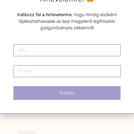
Kérlek a feliratkozáshoz fogadd el
Iratkozz fel a hírlevelemre
, hogy mindig elsőként
az alábbi nyilatkozatot:
tájékoztathassalak az épp megjelenő legfrissebb
Hozzájárulok, hogy az
gyógynövényes cikkeimről!
Adatkezelési tájékoztatóban
foglaltak szerint a HerbClinic
hírleveleket küldjön nekem.
A hírlevélről bármikor
leiratkozhatsz a levél alján található
linkre kattintva.
Küldés
OLDALAK
A fiókom