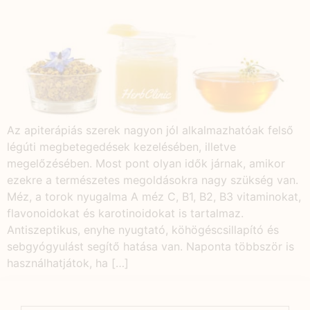
Az apiterápiás szerek nagyon jól alkalmazhatóak felső
légúti megbetegedések kezelésében, illetve
megelőzésében. Most pont olyan idők járnak, amikor
ezekre a természetes megoldásokra nagy szükség van.
Méz, a torok nyugalma A méz C, B1, B2, B3 vitaminokat,
flavonoidokat és karotinoidokat is tartalmaz.
Antiszeptikus, enyhe nyugtató, köhögéscsillapító és
sebgyógyulást segítő hatása van. Naponta többször is
használhatjátok, ha […]