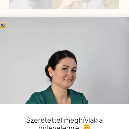
BEMUTATKOZÁS
Sziasztok! Szarvas Niki vagyok, a HerbClinic alapítója,
egészségügyi biomérnök, fitoterapeuta és édesanya.
Küldetésem a gyógynövények hatékony
alkalmazásának oktatása, a gyermekek, a nők és a
férfiak egészségének megőrzése és helyreállítása.
HÍRLEVÉL
HÍRLEVÉL FELIRATKOZÁS
*
E-mail cím
Szeretettel meghívlak a
hírlevelemre!