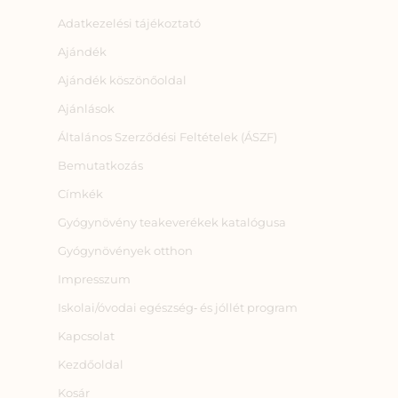
Adatkezelési tájékoztató
Ajándék
Ajándék köszönőoldal
Ajánlások
Általános Szerződési Feltételek (ÁSZF)
Bemutatkozás
Címkék
Gyógynövény teakeverékek katalógusa
Gyógynövények otthon
Impresszum
Iskolai/óvodai egészség‑ és jóllét program
Kapcsolat
Kezdőoldal
Kosár