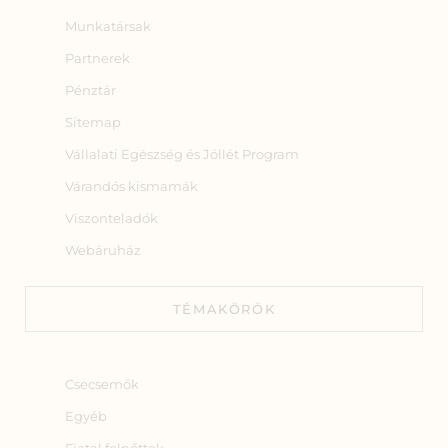
Munkatársak
Partnerek
Pénztár
Sitemap
Vállalati Egészség és Jóllét Program
Várandós kismamák
Viszonteladók
Webáruház
TÉMAKÖRÖK
Csecsemők
Egyéb
Fiatal felnőttek