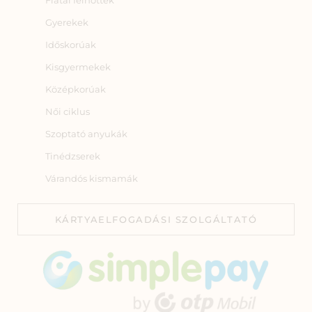
Gyerekek
Időskorúak
Kisgyermekek
Középkorúak
Női ciklus
Szoptató anyukák
Tinédzserek
Várandós kismamák
KÁRTYAELFOGADÁSI SZOLGÁLTATÓ