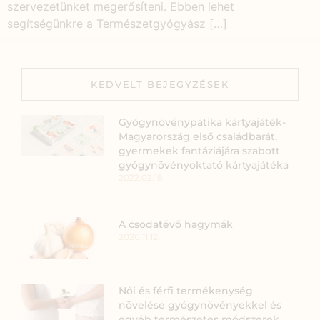
szervezetünket megerősíteni. Ebben lehet
segítségünkre a Természetgyógyász […]
KEDVELT BEJEGYZÉSEK
Gyógynövénypatika kártyajáték-
Magyarország első családbarát,
gyermekek fantáziájára szabott
gyógynövényoktató kártyajátéka
2022.02.18.
A csodatévő hagymák
2020.11.12.
Női és férfi termékenység
növelése gyógynövényekkel és
egyéb természetes módszerek