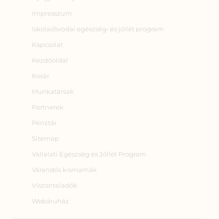
Impresszum
Iskolai/óvodai egészség‑ és jóllét program
Kapcsolat
Kezdőoldal
Kosár
Munkatársak
Partnerek
Pénztár
Sitemap
Vállalati Egészség és Jóllét Program
Várandós kismamák
Viszonteladók
Webáruház