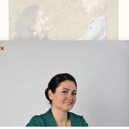
BEMUTATKOZÁS
Sziasztok! Szarvas Niki vagyok, a HerbClinic alapítója,
egészségügyi biomérnök, fitoterapeuta és édesanya.
Küldetésem a gyógynövények hatékony
alkalmazásának oktatása, a gyermekek, a nők és a
férfiak egészségének megőrzése és helyreállítása.