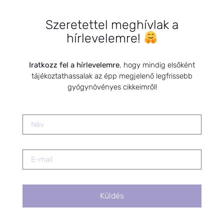
HÍRLEVÉL
Szeretettel meghívlak a
HÍRLEVÉL FELIRATKOZÁS
hírlevelemre!
*
E-mail cím
Iratkozz fel a hírlevelemre
, hogy mindig elsőként
tájékoztathassalak az épp megjelenő legfrissebb
gyógynövényes cikkeimről!
Kérlek a feliratkozáshoz fogadd el
az alábbi nyilatkozatot:
Hozzájárulok, hogy az
Adatkezelési tájékoztatóban
foglaltak szerint a HerbClinic
hírleveleket küldjön nekem.
A hírlevélről bármikor
leiratkozhatsz a levél alján található
linkre kattintva.
Küldés