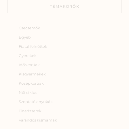
TÉMAKÖRÖK
Csecsemők
Egyéb
Fiatal felnőttek
Gyerekek
Időskorúak
Kisgyermekek
Középkorúak
Női ciklus
Szoptató anyukák
Tinédzserek
Várandós kismamák