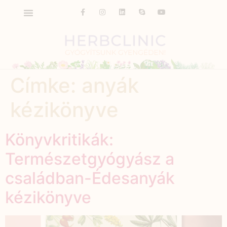
Címke:
anyák
kézikönyve
Könyvkritikák:
Természetgyógyász a
családban-Édesanyák
kézikönyve