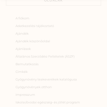
OLDALAK
A fiókom
Adatkezelési tájékoztató
Ajándék
Ajándék köszönőoldal
Ajánlások
Általános Szerződési Feltételek (ÁSZF)
Bemutatkozás
Címkék
Gyógynövény teakeverékek katalógusa
Gyógynövények otthon
Impresszum
Iskolai/óvodai egészség‑ és jóllét program