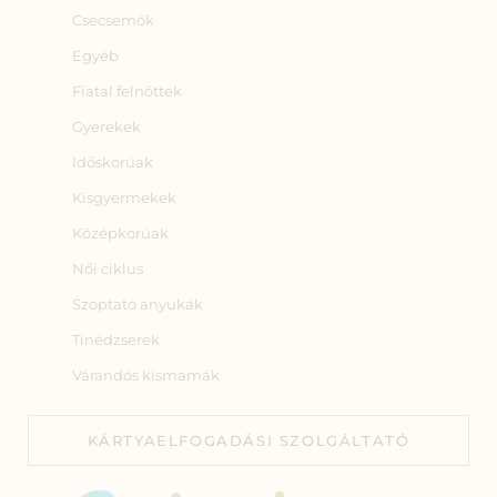
Csecsemők
Egyéb
Fiatal felnőttek
Gyerekek
Időskorúak
Kisgyermekek
Középkorúak
Női ciklus
Szoptató anyukák
Tinédzserek
Várandós kismamák
KÁRTYAELFOGADÁSI SZOLGÁLTATÓ