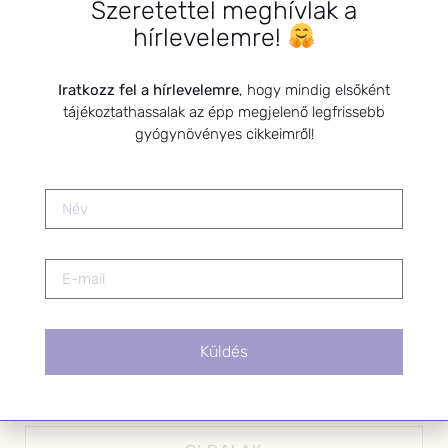
Szeretettel meghívlak a
*
E-mail cím
hírlevelemre!
Iratkozz fel a hírlevelemre
, hogy mindig elsőként
tájékoztathassalak az épp megjelenő legfrissebb
Kérlek a feliratkozáshoz fogadd el
gyógynövényes cikkeimről!
az alábbi nyilatkozatot:
Hozzájárulok, hogy az
Adatkezelési tájékoztatóban
foglaltak szerint a HerbClinic
hírleveleket küldjön nekem.
A hírlevélről bármikor
leiratkozhatsz a levél alján található
linkre kattintva.
Küldés