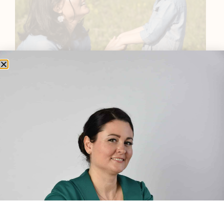
BEMUTATKOZÁS
Sziasztok! Szarvas Niki vagyok, a HerbClinic alapítója,
egészségügyi biomérnök, fitoterapeuta és édesanya.
Küldetésem a gyógynövények hatékony
alkalmazásának oktatása, a gyermekek, a nők és a
férfiak egészségének megőrzése és helyreállítása.
HÍRLEVÉL
HÍRLEVÉL FELIRATKOZÁS