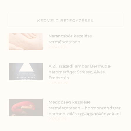
KEDVELT BEJEGYZÉSEK
Narancsbőr kezelése
természetesen
2024.07.31.
A 21. századi ember Bermuda-
háromszöge: Stressz, Alvás,
Emésztés
2025.02.25.
Meddőség kezelése
természetesen – hormonrendszer
harmonizálása gyógynövényekkel
2026.01.22.