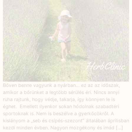
Bőven benne vagyunk a nyárban… ez az az időszak,
amikor a bőrünket a legtöbb sérülés éri. Nincs annyi
ruha rajtunk, hogy védje, takarja, így könnyen le is
éghet. Emellett ilyenkor sokan hódolnak szabadtéri
sportoknak is. Nem is beszélve a gyerkőcökről. A
kislányom a „seb és csípés-szezont” általában áprilisban
kezdi minden évben. Nagyon mozgékony és imád […]