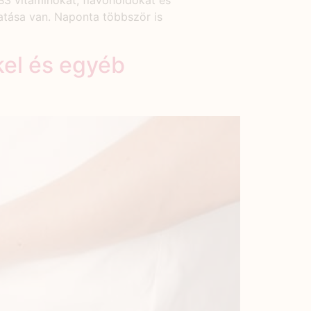
3 vitaminokat, flavonoidokat és
hatása van. Naponta többször is
kel és egyéb