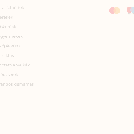
atal felnőttek
erekek
őskorúak
sgyermekek
zépkorúak
i ciklus
optató anyukák
nédzserek
randós kismamák