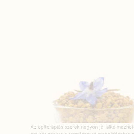
Az apiterápiás szerek nagyon jól alkalmazhat