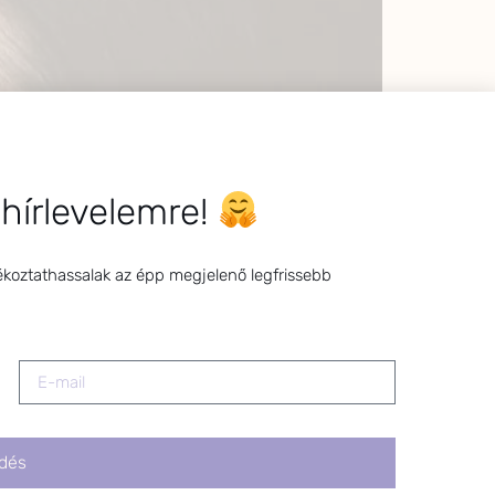
 hírlevelemre!
ékoztathassalak az épp megjelenő legfrissebb
dés
 tudni szoptatni a kisbabámat, lesz-e elég
m, hogy mindent megteszek azért, hogy