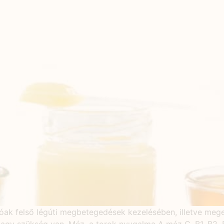
óak felső légúti megbetegedések kezelésében, illetve mege