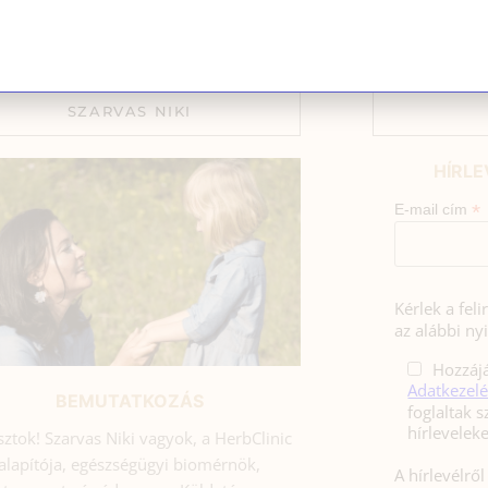
sések közé tartoztam, 26 hónapig szoptattam a kislányoma
SZARVAS NIKI
HÍRLE
*
E-mail cím
Kérlek a fel
az alábbi nyi
Hozzájá
Adatkezelé
BEMUTATKOZÁS
foglaltak s
sztok! Szarvas Niki vagyok, a HerbClinic
alapítója, egészségügyi biomérnök,
A hírlevélrő