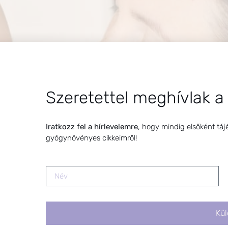
Szeretettel meghívlak a
Iratkozz fel a hírlevelemre
, hogy mindig elsőként táj
gyógynövényes cikkeimről!
Kül
 terhesség idején a kérdés, hogy akarom-e, vajon fogom-e
jjel tápláljam a kislányomat, ahogy megfogant elhatározta