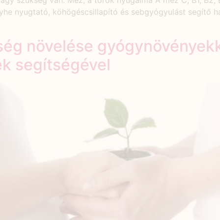
gy szükség van. Méz, a torok nyugalma A méz C, B1, B2, B
enyhe nyugtató, köhögéscsillapító és sebgyógyulást segítő 
ység növelése gyógynövények
k segítségével