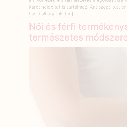
amikor ezekre a természetes megoldásokra na
karotinoidokat is tartalmaz. Antiszeptikus, 
használhatjátok, ha […]
Női és férfi terméken
természetes módszere