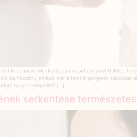
vált ki bennem. Már korábban meséltem arról Nektek, hog
tött be hozzánk, amikor már a lombik program küszöbén áll
kudarc nagyon megsebzi […]
sének serkentése természete