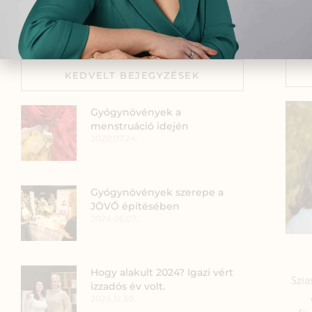
egészséges anyatejes baba legyen. A szerenc
KEDVELT BEJEGYZÉSEK
Gyógynövények a
menstruáció idején
2020.07.24.
Gyógynövények szerepe a
JÖVŐ építésében
2024.06.07.
Hogy alakult 2024? Igazi vért
Szia
izzadós év volt.
2024.12.30.