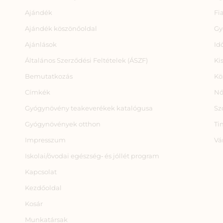
Ajándék
Fi
Ajándék köszönőoldal
Gy
Ajánlások
Id
Általános Szerződési Feltételek (ÁSZF)
Ki
Bemutatkozás
Kö
Címkék
Nő
Gyógynövény teakeverékek katalógusa
Sz
Gyógynövények otthon
Ti
Impresszum
Vá
Iskolai/óvodai egészség‑ és jóllét program
Kapcsolat
Kezdőoldal
Kosár
Munkatársak