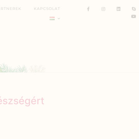
ARTNEREK
KAPCSOLAT
észségért