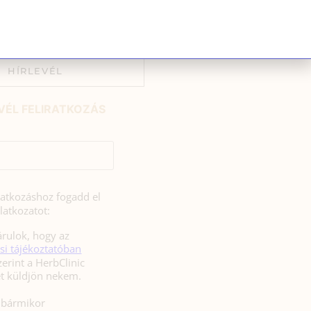
t. S utólag […]
HÍRLEVÉL
VÉL FELIRATKOZÁS
iratkozáshoz fogadd el
latkozatot:
rulok, hogy az
si tájékoztatóban
zerint a HerbClinic
hírleveleket küldjön nekem.
l bármikor