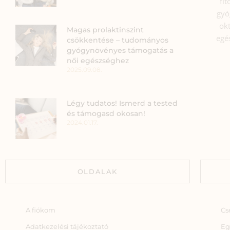
fi
gyó
okt
Magas prolaktinszint
egé
csökkentése – tudományos
gyógynövényes támogatás a
női egészséghez
2025.09.08.
Légy tudatos! Ismerd a tested
és támogasd okosan!
2024.01.17.
OLDALAK
A fiókom
Cs
Adatkezelési tájékoztató
Eg