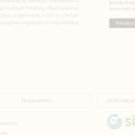
toterapeuta és édesanya. Küldetésem a
leiratkozhats
gynövények hatékony alkalmazásának
linkre kattin
atása, a gyermekek, a nők és a férfiak
szségének megőrzése és helyreállítása.
TÉMAKÖRÖK
KÁRTYAEL
ecsemők
yéb