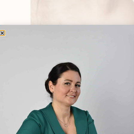
A kismamák döntő többségében felmerül már a
tejem. Nálam fel sem merült, hogy ne anyate