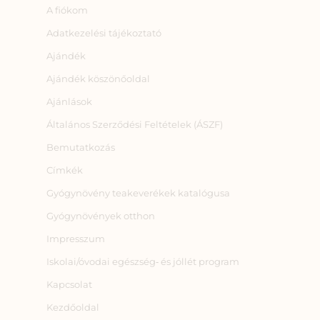
A fiókom
Adatkezelési tájékoztató
Ajándék
Ajándék köszönőoldal
Ajánlások
Általános Szerződési Feltételek (ÁSZF)
Bemutatkozás
Címkék
Gyógynövény teakeverékek katalógusa
Gyógynövények otthon
Impresszum
Iskolai/óvodai egészség‑ és jóllét program
Kapcsolat
Kezdőoldal