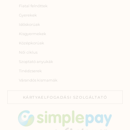
Fiatal felnőttek
Gyerekek
Időskorúak
Kisgyermekek
Középkorúak
Női ciklus
Szoptató anyukák
Tinédzserek
Várandós kismamák
KÁRTYAELFOGADÁSI SZOLGÁLTATÓ