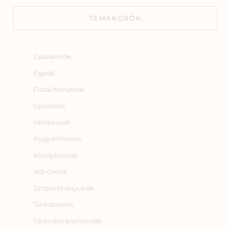
TÉMAKÖRÖK
Csecsemők
Egyéb
Fiatal felnőttek
Gyerekek
Időskorúak
Kisgyermekek
Középkorúak
Női ciklus
Szoptató anyukák
Tinédzserek
Várandós kismamák