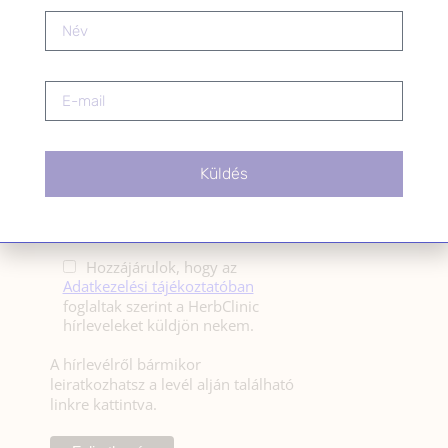
HÍRLEVÉL
HÍRLEVÉL FELIRATKOZÁS
*
E-mail cím
Küldés
Kérlek a feliratkozáshoz fogadd el
az alábbi nyilatkozatot:
Hozzájárulok, hogy az
Adatkezelési tájékoztatóban
foglaltak szerint a HerbClinic
hírleveleket küldjön nekem.
A hírlevélről bármikor
leiratkozhatsz a levél alján található
linkre kattintva.