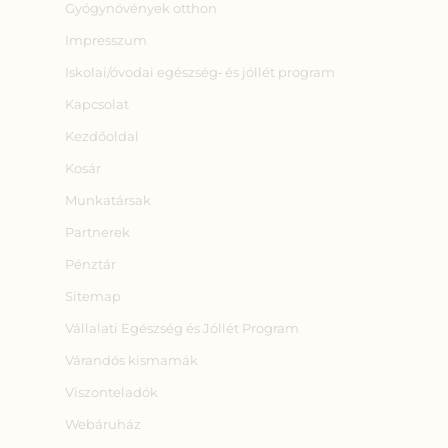
Gyógynövények otthon
Impresszum
Iskolai/óvodai egészség‑ és jóllét program
Kapcsolat
Kezdőoldal
Kosár
Munkatársak
Partnerek
Pénztár
Sitemap
Vállalati Egészség és Jóllét Program
Várandós kismamák
Viszonteladók
Webáruház