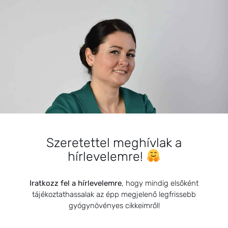
BEMUTATKOZÁS
Sziasztok! Szarvas Niki vagyok, a HerbClinic alapítója,
Szeretettel meghívlak a
egészségügyi biomérnök, fitoterapeuta és édesanya.
hírlevelemre!
Küldetésem a gyógynövények hatékony
alkalmazásának oktatása, a gyermekek, a nők és a
Iratkozz fel a hírlevelemre
, hogy mindig elsőként
férfiak egészségének megőrzése és helyreállítása.
tájékoztathassalak az épp megjelenő legfrissebb
gyógynövényes cikkeimről!