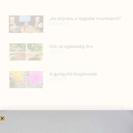
„Az anyuka, a legjobb munkaerő!”
2025.02.02.
Dió, az egészség őre
2021.12.11.
A gyógyító bogáncsok
2021.02.22.
SZARVAS NIKI