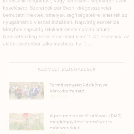
keressünk megoldást, vagy keressünk segítséget ezek
kezelésére. Szeretnék pár Bach-virágesszenciát
bemutatni Nektek, amelyek segítségetekre lehetnek az
nyugalmatok visszaállításában. Napvirág esszencia
Molyhos napvirág (Helianthenum nummularium)
Nemzetközileg Rock Rose-ként ismert. Az esszencia az
alábbi esetekben alkalmazható: ha […]
KEDVELT BEJEGYZÉSEK
Termékenység kézikönyve
könyvbemutató
2023.05.19.
A premenstruációs időszak (PMS)
megkönnyítése természetes
módszerekkel
2021.01.01.