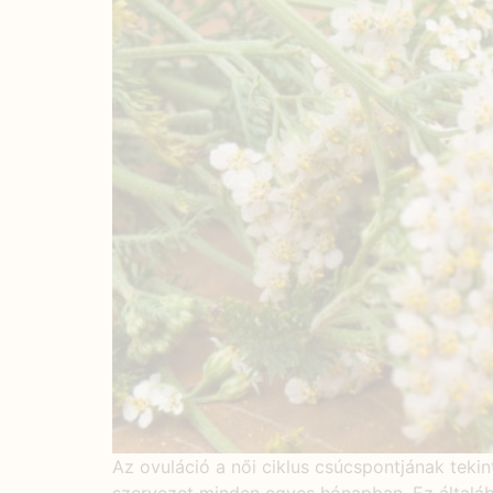
Az ovuláció a női ciklus csúcspontjának tekin