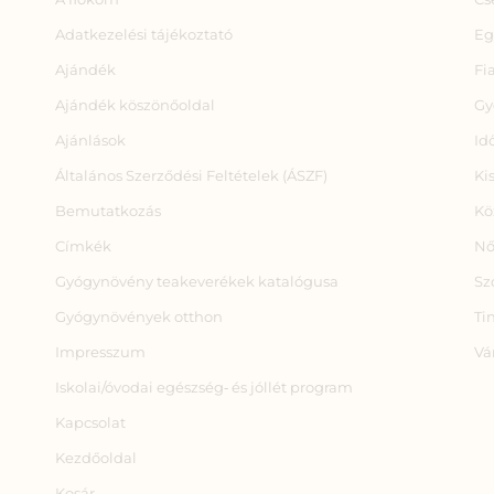
Adatkezelési tájékoztató
Eg
Ajándék
Fi
Ajándék köszönőoldal
Gy
Ajánlások
Id
Általános Szerződési Feltételek (ÁSZF)
Ki
Bemutatkozás
Kö
Címkék
Nő
Gyógynövény teakeverékek katalógusa
Sz
Gyógynövények otthon
Ti
Impresszum
Vá
Iskolai/óvodai egészség‑ és jóllét program
Kapcsolat
Kezdőoldal
Kosár