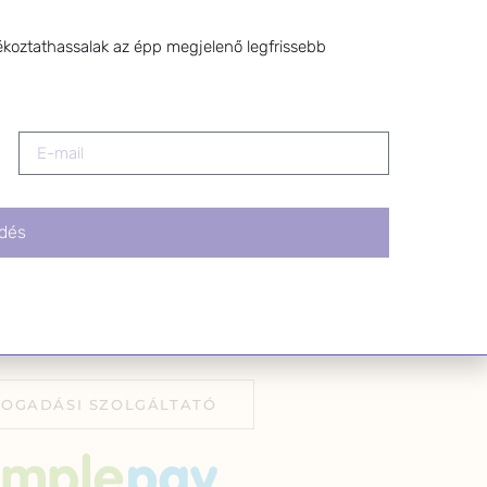
z a levél alján található
tva.
ékoztathassalak az épp megjelenő legfrissebb
dés
FOGADÁSI SZOLGÁLTATÓ