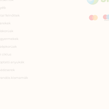
yéb
atal felnőttek
erekek
őskorúak
sgyermekek
zépkorúak
i ciklus
optató anyukák
nédzserek
randós kismamák