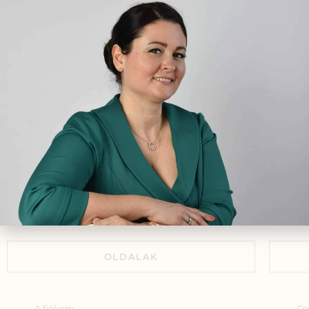
Természetes segítség
fi
menopauza idején
gyó
2020.12.04.
okt
egé
Csecsemőkori bőrproblémák
2019.04.29.
Az anyatej termelődésének
serkentése természetes
módszerekkel
2019.05.19.
OLDALAK
A fiókom
Cs