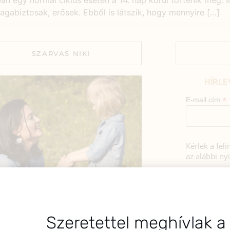
n egy normál ciklus esetén a 14. nap körül történik meg. I
gabiztosak, erősek. Ebből is látszik, hogy mennyire […]
SZARVAS NIKI
HÍRLE
*
E-mail cím
Kérlek a fel
az alábbi nyi
Hozzájá
Adatkezelé
BEMUTATKOZÁS
foglaltak s
sztok! Szarvas Niki vagyok, a HerbClinic
Szeretettel meghívlak a
alapítója, egészségügyi biomérnök,
A hírlevélrő