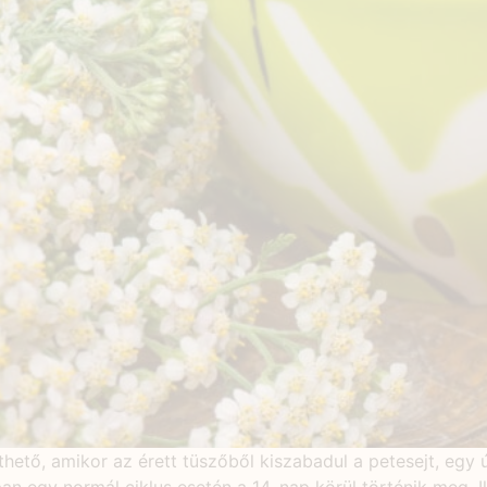
thető, amikor az érett tüszőből kiszabadul a petesejt, egy 