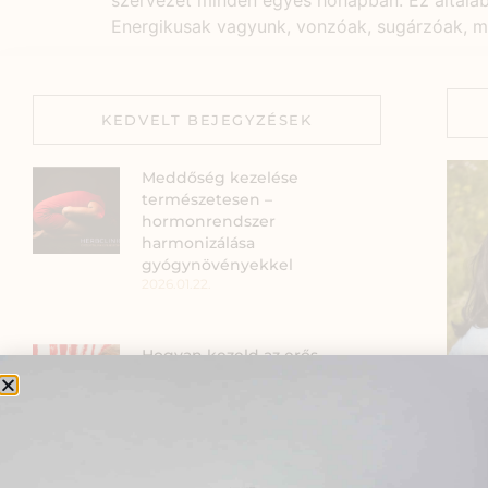
szervezet minden egyes hónapban. Ez általába
Energikusak vagyunk, vonzóak, sugárzóak, ma
KEDVELT BEJEGYZÉSEK
Meddőség kezelése
természetesen –
hormonrendszer
harmonizálása
gyógynövényekkel
2026.01.22.
Hogyan kezeld az erős
menstruációs vérzést
gyógynövényekkel?
2025.12.09.
Szia