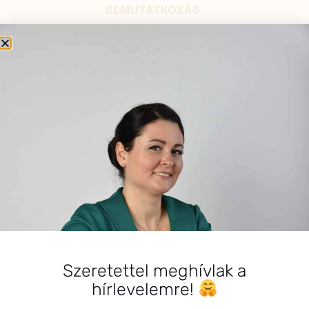
BEMUTATKOZÁS
Sziasztok! Szarvas Niki vagyok, a HerbClinic alapítója,
egészségügyi biomérnök, fitoterapeuta és édesanya.
Küldetésem a gyógynövények hatékony
alkalmazásának oktatása, a gyermekek, a nők és a
férfiak egészségének megőrzése és helyreállítása.
HÍRLEVÉL
HÍRLEVÉL FELIRATKOZÁS
*
E-mail cím
Szeretettel meghívlak a
hírlevelemre!
Kérlek a feliratkozáshoz fogadd el