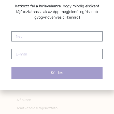
az alábbi nyilatkozatot:
Iratkozz fel a hírlevelemre
, hogy mindig elsőként
Hozzájárulok, hogy az
tájékoztathassalak az épp megjelenő legfrissebb
Adatkezelési tájékoztatóban
gyógynövényes cikkeimről!
foglaltak szerint a HerbClinic
hírleveleket küldjön nekem.
A hírlevélről bármikor
leiratkozhatsz a levél alján található
linkre kattintva.
Küldés
OLDALAK
A fiókom
Adatkezelési tájékoztató