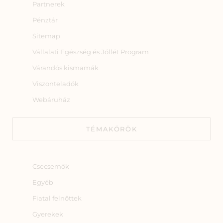
Partnerek
Pénztár
Sitemap
Vállalati Egészség és Jóllét Program
Várandós kismamák
Viszonteladók
Webáruház
TÉMAKÖRÖK
Csecsemők
Egyéb
Fiatal felnőttek
Gyerekek