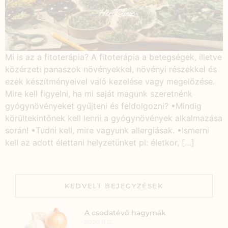
Mi is az a fitoterápia? A fitoterápia a betegségek, illetve
közérzeti panaszok növényekkel, növényi részekkel és
ezek készítményeivel való kezelése vagy megelőzése.
Mire kell figyelni, ha mi saját magunk szeretnénk
gyógynövényeket gyűjteni és feldolgozni? •Mindig
körültekintőnek kell lenni a gyógynövények alkalmazása
során! •Tudni kell, mire vagyunk allergiásak. •Ismerni
kell az adott élettani helyzetünket pl: életkor, […]
KEDVELT BEJEGYZÉSEK
A csodatévő hagymák
2020.11.12.