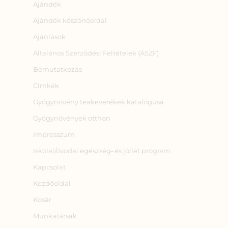
Ajándék
Ajándék köszönőoldal
Ajánlások
Általános Szerződési Feltételek (ÁSZF)
Bemutatkozás
Címkék
Gyógynövény teakeverékek katalógusa
Gyógynövények otthon
Impresszum
Iskolai/óvodai egészség‑ és jóllét program
Kapcsolat
Kezdőoldal
Kosár
Munkatársak