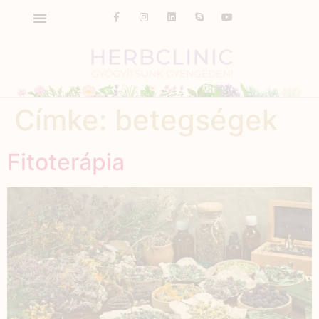
Címke:
betegségek
Fitoterápia