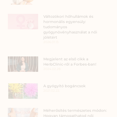
Változókori hőhullámok és
hormonális egyensúly:
tudományos
gyógynövényhasználat a női
jólétért
2026.01.13.
Megjelent az első cikk a
HerbClinic-ről a Forbes-ban!
2024.02.28.
A gyógyító bogáncsok
2021.02.22.
Méherősítés természetes módon:
Hogyan támogathatod női