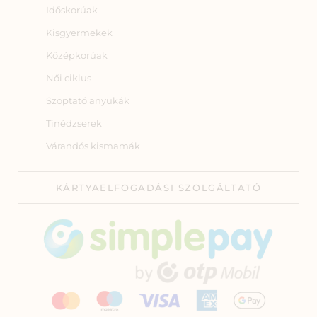
Időskorúak
Kisgyermekek
Középkorúak
Női ciklus
Szoptató anyukák
Tinédzserek
Várandós kismamák
KÁRTYAELFOGADÁSI SZOLGÁLTATÓ