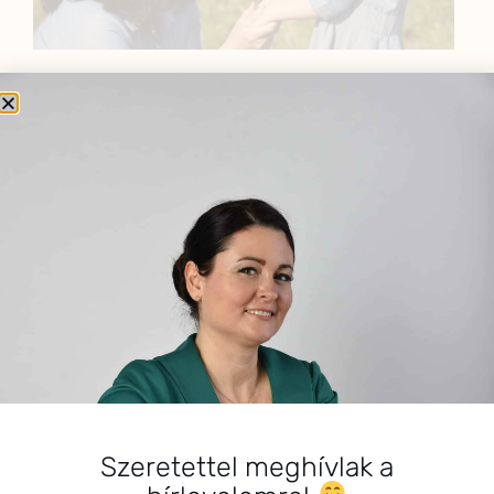
BEMUTATKOZÁS
Sziasztok! Szarvas Niki vagyok, a HerbClinic alapítója,
egészségügyi biomérnök, fitoterapeuta és édesanya.
Küldetésem a gyógynövények hatékony
alkalmazásának oktatása, a gyermekek, a nők és a
férfiak egészségének megőrzése és helyreállítása.
HÍRLEVÉL
HÍRLEVÉL FELIRATKOZÁS
*
E-mail cím
Szeretettel meghívlak a