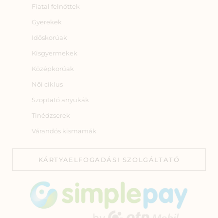
Fiatal felnőttek
Gyerekek
Időskorúak
Kisgyermekek
Középkorúak
Női ciklus
Szoptató anyukák
Tinédzserek
Várandós kismamák
KÁRTYAELFOGADÁSI SZOLGÁLTATÓ