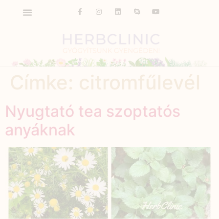
Címke:
citromfűlevél
Nyugtató tea szoptatós
anyáknak