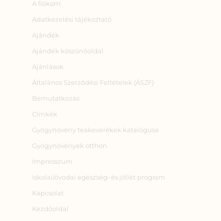
A fiókom
Adatkezelési tájékoztató
Ajándék
Ajándék köszönőoldal
Ajánlások
Általános Szerződési Feltételek (ÁSZF)
Bemutatkozás
Címkék
Gyógynövény teakeverékek katalógusa
Gyógynövények otthon
Impresszum
Iskolai/óvodai egészség‑ és jóllét program
Kapcsolat
Kezdőoldal