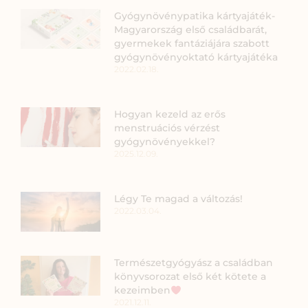
Gyógynövénypatika kártyajáték-
Magyarország első családbarát,
gyermekek fantáziájára szabott
gyógynövényoktató kártyajátéka
2022.02.18.
Hogyan kezeld az erős
menstruációs vérzést
gyógynövényekkel?
2025.12.09.
Légy Te magad a változás!
2022.03.04.
Természetgyógyász a családban
könyvsorozat első két kötete a
kezeimben
2021.12.11.