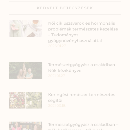
KEDVELT BEJEGYZÉSEK
Női cikluszavarok és hormonális
problémák természetes kezelése
– Tudományos
gyógynövényhasználattal
2026.01.27.
Természetgyógyász a családban-
Nők kézikönyve
2021.01.27.
Keringési rendszer természetes
segítői
2021.03.18.
Természetgyógyász a családban –