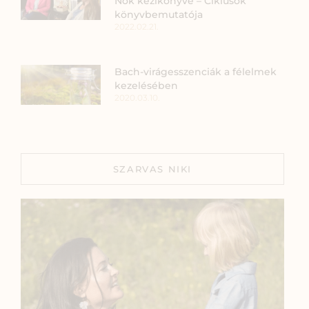
Nők kézikönyve – Ciklusok
könyvbemutatója
2022.02.21.
Bach-virágesszenciák a félelmek
kezelésében
2020.03.10.
SZARVAS NIKI