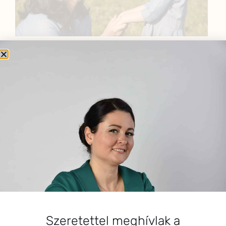
BEMUTATKOZÁS
Sziasztok! Szarvas Niki vagyok, a HerbClinic alapítója,
egészségügyi biomérnök, fitoterapeuta és édesanya.
Küldetésem a gyógynövények hatékony
alkalmazásának oktatása, a gyermekek, a nők és a
férfiak egészségének megőrzése és helyreállítása.
HÍRLEVÉL
HÍRLEVÉL FELIRATKOZÁS
Szeretettel meghívlak a
*
E-mail cím