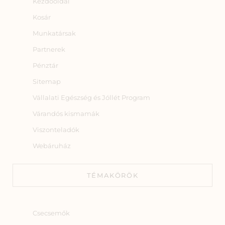
Kezdőoldal
Kosár
Munkatársak
Partnerek
Pénztár
Sitemap
Vállalati Egészség és Jóllét Program
Várandós kismamák
Viszonteladók
Webáruház
TÉMAKÖRÖK
Csecsemők