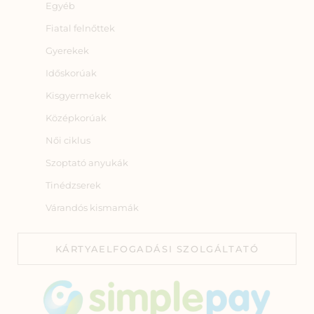
Egyéb
Fiatal felnőttek
Gyerekek
Időskorúak
Kisgyermekek
Középkorúak
Női ciklus
Szoptató anyukák
Tinédzserek
Várandós kismamák
KÁRTYAELFOGADÁSI SZOLGÁLTATÓ