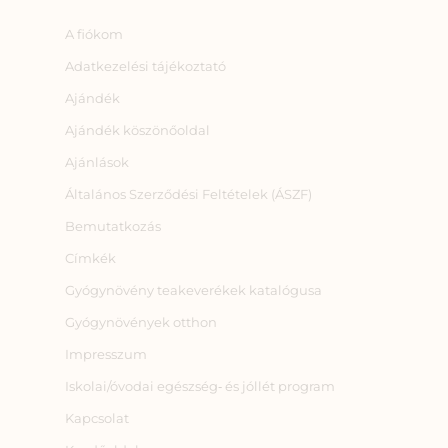
A fiókom
Adatkezelési tájékoztató
Ajándék
Ajándék köszönőoldal
Ajánlások
Általános Szerződési Feltételek (ÁSZF)
Bemutatkozás
Címkék
Gyógynövény teakeverékek katalógusa
Gyógynövények otthon
Impresszum
Iskolai/óvodai egészség‑ és jóllét program
Kapcsolat