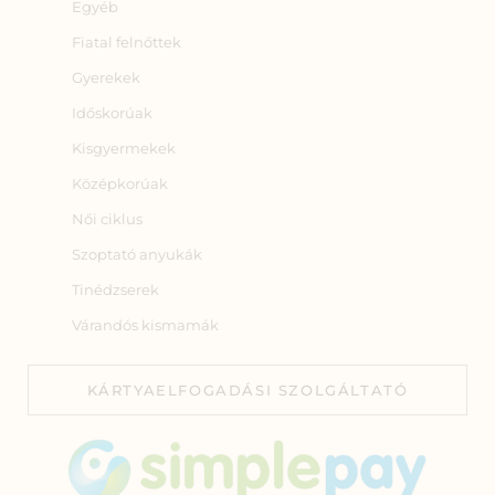
Egyéb
Fiatal felnőttek
Gyerekek
Időskorúak
Kisgyermekek
Középkorúak
Női ciklus
Szoptató anyukák
Tinédzserek
Várandós kismamák
KÁRTYAELFOGADÁSI SZOLGÁLTATÓ