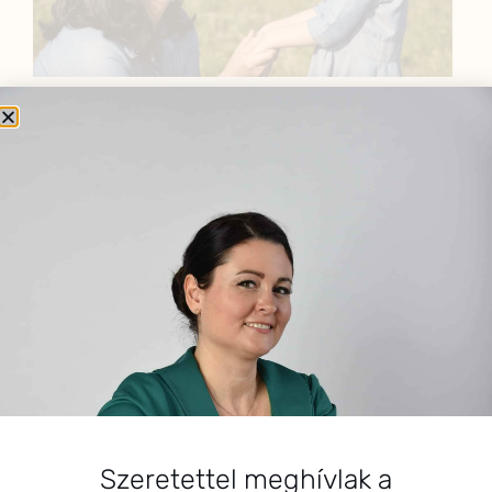
BEMUTATKOZÁS
Sziasztok! Szarvas Niki vagyok, a HerbClinic alapítója,
egészségügyi biomérnök, fitoterapeuta és édesanya.
Küldetésem a gyógynövények hatékony
alkalmazásának oktatása, a gyermekek, a nők és a
férfiak egészségének megőrzése és helyreállítása.
HÍRLEVÉL
HÍRLEVÉL FELIRATKOZÁS
Szeretettel meghívlak a
*
E-mail cím