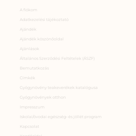
A fiókom
Adatkezelési tájékoztató
Ajándék
Ajándék köszönőoldal
Ajánlások
Általános Szerződési Feltételek (ÁSZF)
Bemutatkozás
Címkék
Gyógynövény teakeverékek katalógusa
Gyógynövények otthon
Impresszum
Iskolai/óvodai egészség‑ és jóllét program
Kapcsolat
Kezdőoldal