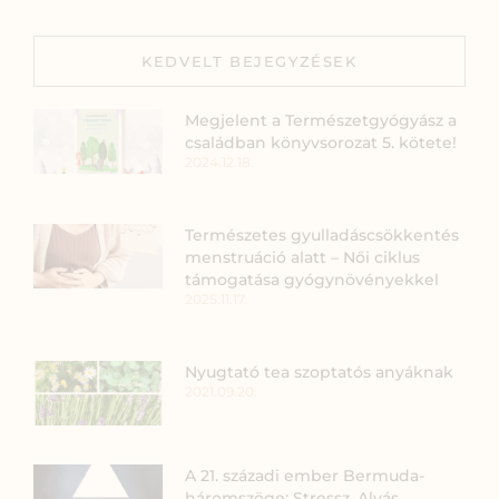
KEDVELT BEJEGYZÉSEK
Megjelent a Természetgyógyász a
családban könyvsorozat 5. kötete!
2024.12.18.
Természetes gyulladáscsökkentés
menstruáció alatt – Női ciklus
támogatása gyógynövényekkel
2025.11.17.
Nyugtató tea szoptatós anyáknak
2021.09.20.
A 21. századi ember Bermuda-
háromszöge: Stressz, Alvás,