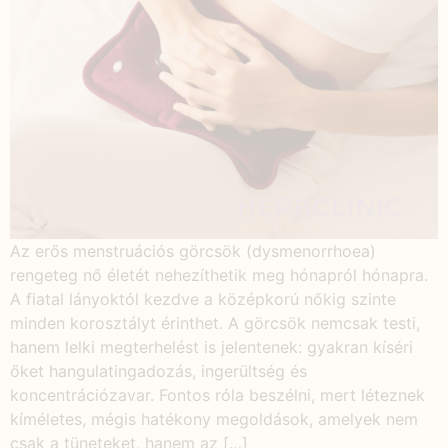
Az erős menstruációs görcsök (dysmenorrhoea)
rengeteg nő életét nehezíthetik meg hónapról hónapra.
A fiatal lányoktól kezdve a középkorú nőkig szinte
minden korosztályt érinthet. A görcsök nemcsak testi,
hanem lelki megterhelést is jelentenek: gyakran kíséri
őket hangulatingadozás, ingerültség és
koncentrációzavar. Fontos róla beszélni, mert léteznek
kíméletes, mégis hatékony megoldások, amelyek nem
csak a tüneteket, hanem az […]