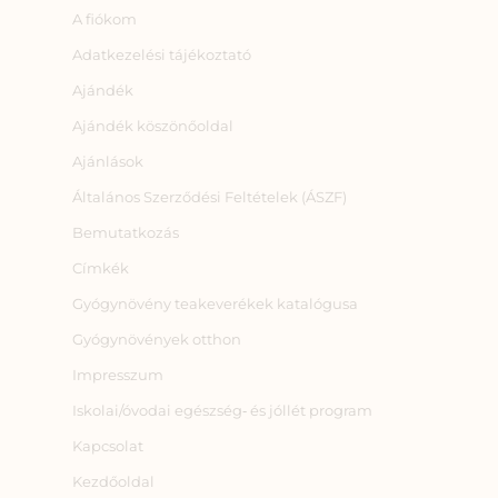
A fiókom
Adatkezelési tájékoztató
Ajándék
Ajándék köszönőoldal
Ajánlások
Általános Szerződési Feltételek (ÁSZF)
Bemutatkozás
Címkék
Gyógynövény teakeverékek katalógusa
Gyógynövények otthon
Impresszum
Iskolai/óvodai egészség‑ és jóllét program
Kapcsolat
Kezdőoldal