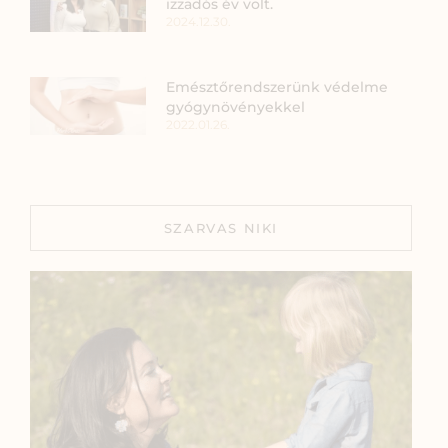
izzadós év volt.
2024.12.30.
Emésztőrendszerünk védelme
gyógynövényekkel
2022.01.26.
SZARVAS NIKI