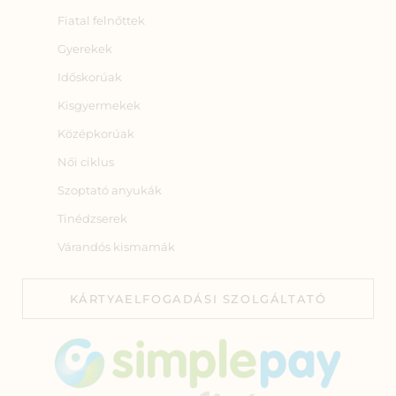
Fiatal felnőttek
Gyerekek
Időskorúak
Kisgyermekek
Középkorúak
Női ciklus
Szoptató anyukák
Tinédzserek
Várandós kismamák
KÁRTYAELFOGADÁSI SZOLGÁLTATÓ