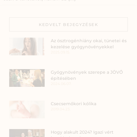
KEDVELT BEJEGYZÉSEK
Az ösztrogénhiány okai, tünetei és
kezelése gyógynövényekkel
2025.09.15.
Gyógynövények szerepe a JÖVŐ
építésében
2024.06.07.
Csecsemőkori kólika
2019.04.23.
Hogy alakult 2024? Igazi vért