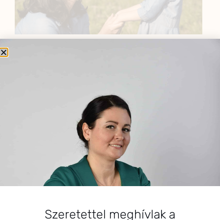
BEMUTATKOZÁS
Sziasztok! Szarvas Niki vagyok, a HerbClinic alapítója,
egészségügyi biomérnök, fitoterapeuta és édesanya.
Küldetésem a gyógynövények hatékony
alkalmazásának oktatása, a gyermekek, a nők és a
férfiak egészségének megőrzése és helyreállítása.
HÍRLEVÉL
HÍRLEVÉL FELIRATKOZÁS
Szeretettel meghívlak a
*
E-mail cím