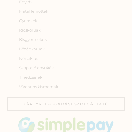
Egyéb
Fiatal felnőttek
Gyerekek
Időskorúak
Kisgyermekek
Középkorúak
Női ciklus
Szoptató anyukák
Tinédzserek
Várandós kismamák
KÁRTYAELFOGADÁSI SZOLGÁLTATÓ