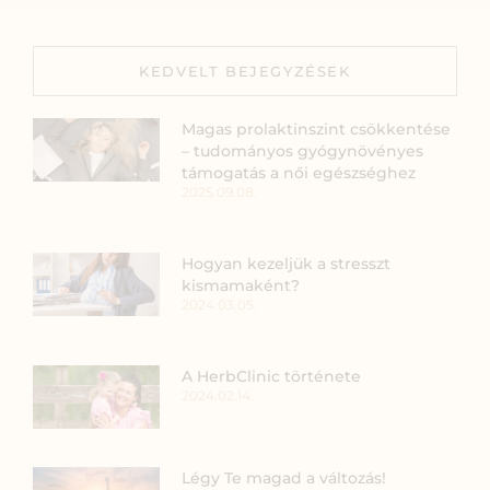
KEDVELT BEJEGYZÉSEK
Magas prolaktinszint csökkentése
– tudományos gyógynövényes
támogatás a női egészséghez
2025.09.08.
Hogyan kezeljük a stresszt
kismamaként?
2024.03.05.
A HerbClinic története
2024.02.14.
Légy Te magad a változás!