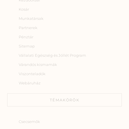
Kezdőoldal
Kosár
Munkatársak
Partnerek
Pénztár
Sitemap
Vállalati Egészség és Jóllét Program
Várandós kismamák
Viszonteladók
Webáruház
TÉMAKÖRÖK
Csecsemők