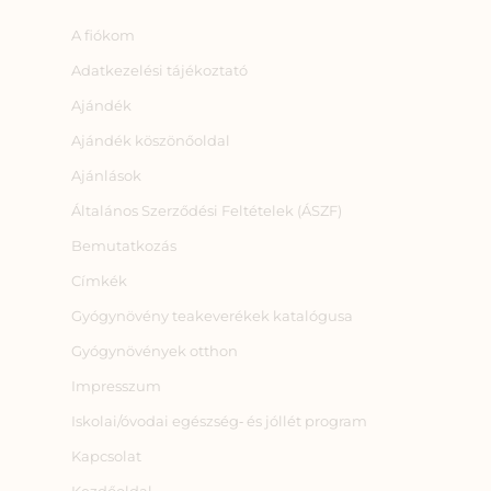
A fiókom
Adatkezelési tájékoztató
Ajándék
Ajándék köszönőoldal
Ajánlások
Általános Szerződési Feltételek (ÁSZF)
Bemutatkozás
Címkék
Gyógynövény teakeverékek katalógusa
Gyógynövények otthon
Impresszum
Iskolai/óvodai egészség‑ és jóllét program
Kapcsolat