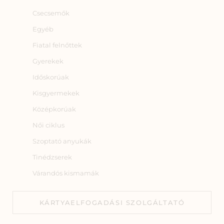
Csecsemők
Egyéb
Fiatal felnőttek
Gyerekek
Időskorúak
Kisgyermekek
Középkorúak
Női ciklus
Szoptató anyukák
Tinédzserek
Várandós kismamák
KÁRTYAELFOGADÁSI SZOLGÁLTATÓ