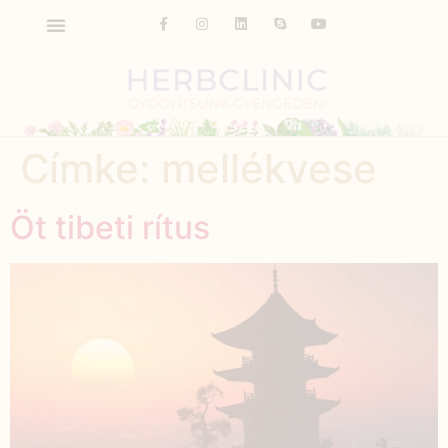
Címke:
mellékvese
Öt tibeti rítus