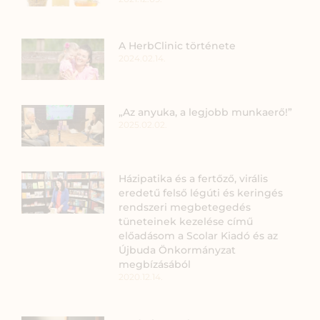
A HerbClinic története
2024.02.14.
„Az anyuka, a legjobb munkaerő!”
2025.02.02.
Házipatika és a fertőző, virális
eredetű felső légúti és keringés
rendszeri megbetegedés
tüneteinek kezelése című
előadásom a Scolar Kiadó és az
Újbuda Önkormányzat
megbízásából
2020.12.14.