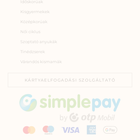
Időskorúak
Kisgyermekek
Középkorúak
Női ciklus
Szoptató anyukák
Tinédzserek
Várandós kismamák
KÁRTYAELFOGADÁSI SZOLGÁLTATÓ