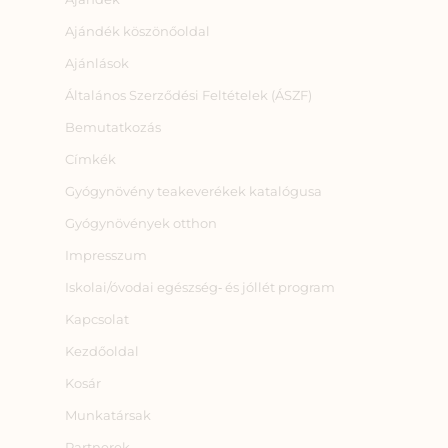
Ajándék köszönőoldal
Ajánlások
Általános Szerződési Feltételek (ÁSZF)
Bemutatkozás
Címkék
Gyógynövény teakeverékek katalógusa
Gyógynövények otthon
Impresszum
Iskolai/óvodai egészség‑ és jóllét program
Kapcsolat
Kezdőoldal
Kosár
Munkatársak
Partnerek