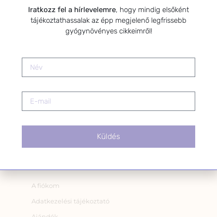
Iratkozz fel a hírlevelemre
, hogy mindig elsőként
Hozzájárulok, hogy az
tájékoztathassalak az épp megjelenő legfrissebb
Adatkezelési tájékoztatóban
gyógynövényes cikkeimről!
foglaltak szerint a HerbClinic
hírleveleket küldjön nekem.
A hírlevélről bármikor
leiratkozhatsz a levél alján található
linkre kattintva.
Küldés
OLDALAK
A fiókom
Adatkezelési tájékoztató
Ajándék