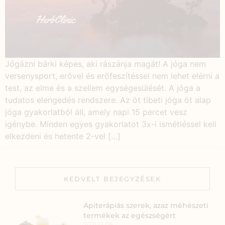
Jógázni bárki képes, aki rászánja magát! A jóga nem
versenysport, erővel és erőfeszítéssel nem lehet elérni a
test, az elme és a szellem egységesülését. A jóga a
tudatos elengedés rendszere. Az öt tibeti jóga öt alap
jóga gyakorlatból áll, amely napi 15 percet vesz
igénybe. Minden egyes gyakorlatot 3x-i ismétléssel kell
elkezdeni és hetente 2-vel […]
KEDVELT BEJEGYZÉSEK
Apiterápiás szerek, azaz méhészeti
termékek az egészségért
2021.12.09.