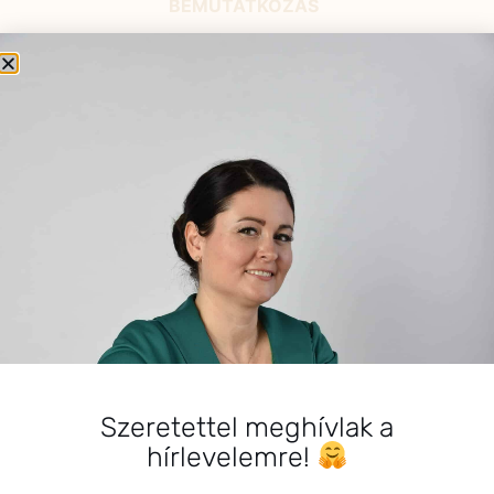
BEMUTATKOZÁS
Sziasztok! Szarvas Niki vagyok, a HerbClinic alapítója,
egészségügyi biomérnök, fitoterapeuta és édesanya.
Küldetésem a gyógynövények hatékony
alkalmazásának oktatása, a gyermekek, a nők és a
férfiak egészségének megőrzése és helyreállítása.
HÍRLEVÉL
HÍRLEVÉL FELIRATKOZÁS
*
E-mail cím
Szeretettel meghívlak a
hírlevelemre!
Kérlek a feliratkozáshoz fogadd el
az alábbi nyilatkozatot: