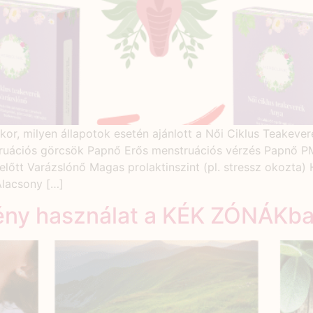
kor, milyen állapotok esetén ajánlott a Női Ciklus Teakever
ruációs görcsök Papnő Erős menstruációs vérzés Papnő PMS
lőtt Varázslónő Magas prolaktinszint (pl. stressz okozta)
lacsony […]
ény használat a KÉK ZÓNÁKb