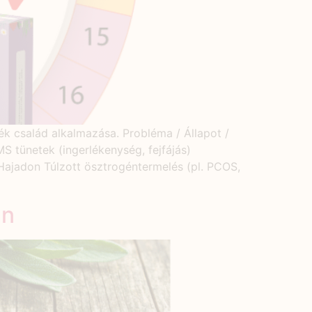
ék család alkalmazása. Probléma / Állapot /
 tünetek (ingerlékenység, fejfájás)
 Hajadon Túlzott ösztrogéntermelés (pl. PCOS,
an