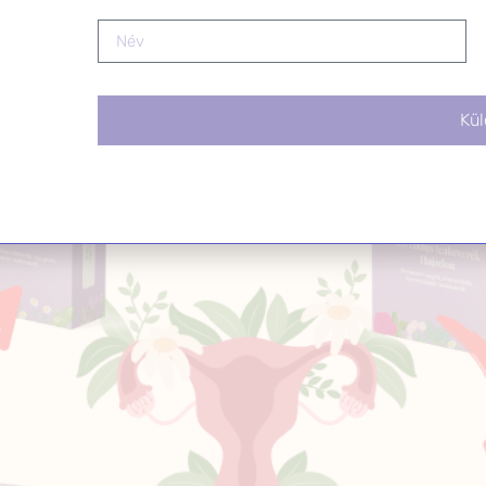
etben zajló hormonális átrendeződés évekig befolyásolhatja 
rbClinic tükrében
Kül