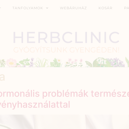
TANFOLYAMOK
WEBÁRUHÁZ
KOSÁR
P
a
hormonális problémák termész
ényhasználattal