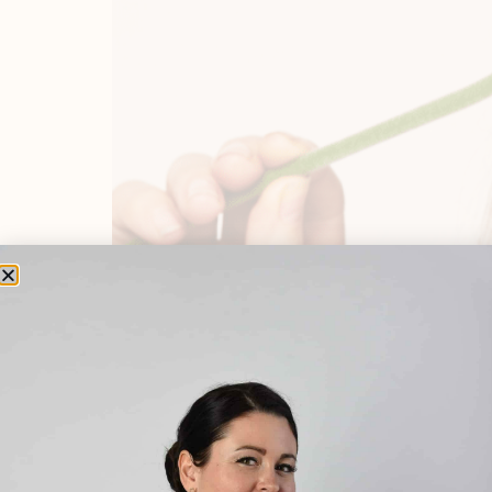
Menopauzát kísérő változókori tünetek: hőhu
követő időszak – egy természetes, mégis soks