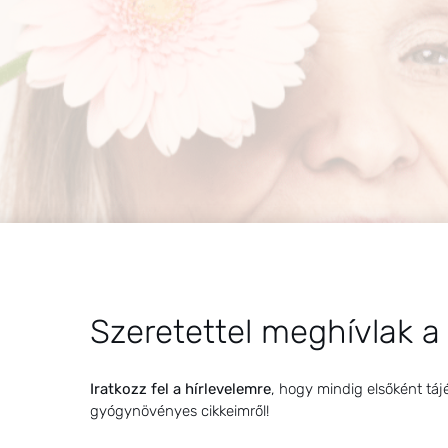
Szeretettel meghívlak a
Iratkozz fel a hírlevelemre
, hogy mindig elsőként táj
gyógynövényes cikkeimről!
llámok, idegesség és a hormonális egyensúly fontossága 
zor kihívásokkal teli korszak minden nő életében. A biológ