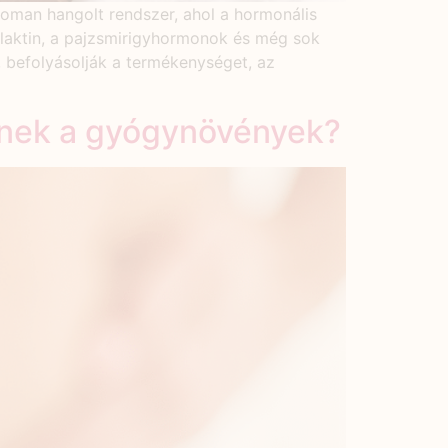
noman hangolt rendszer, ahol a hormonális
rolaktin, a pajzsmirigyhormonok és még sok
, befolyásolják a termékenységet, az
etnek a gyógynövények?