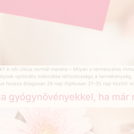
k? A női ciklus normál menete – Milyen a természetes ritmu
amelynek optimális működése létfontosságú a termékenység,
s hossza átlagosan 28 nap (tipikusan 21–35 nap között nor
 gyógynövényekkel, ha már n