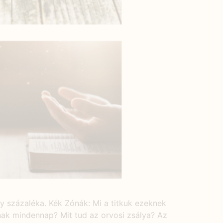
y százaléka. Kék Zónák: Mi a titkuk ezeknek
nak mindennap? Mit tud az orvosi zsálya? Az