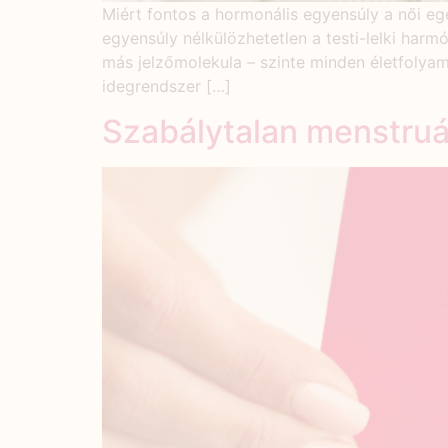
Miért fontos a hormonális egyensúly a női e
egyensúly nélkülözhetetlen a testi-lelki har
más jelzőmolekula – szinte minden életfolyam
idegrendszer […]
Szabálytalan menstruá