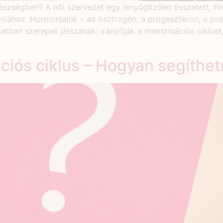
gészségben? A női szervezet egy lenyűgözően összetett, fi
móniához. Hormonjaink – az ösztrogén, a progeszteron, a p
atban szerepet játszanak: irányítják a menstruációs ciklust
ciós ciklus – Hogyan segíth