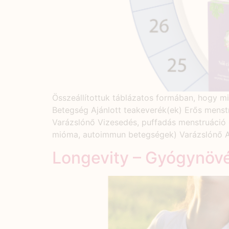
Összeállítottuk táblázatos formában, hogy mi
Betegség Ajánlott teakeverék(ek) Erős menst
Varázslónő Vizesedés, puffadás menstruáció e
mióma, autoimmun betegségek) Varázslónő A
Longevity – Gyógynöv