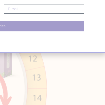
a testi-lelki jóllétet, gyakran kellemetlen
dés