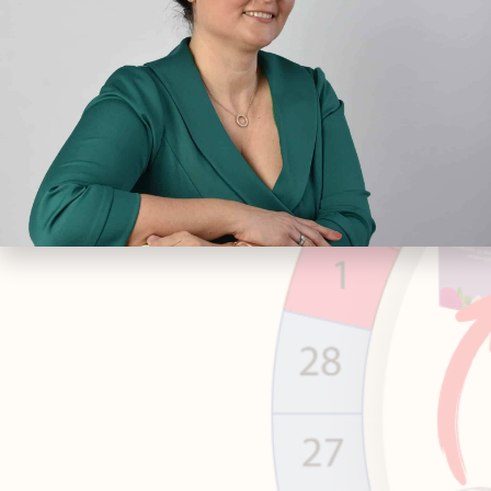
jelentkezik menstruáció, ugyanakkor a szervez
tüneteket […]
Női Ciklus térkép a He