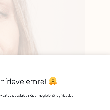
 hírlevelemre!
ékoztathassalak az épp megjelenő legfrissebb
A menopauza – azaz az utolsó menstruációt
iai ciklus végső lezárulása után már nem