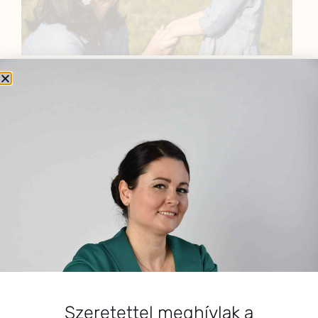
BEMUTATKOZÁS
Sziasztok! Szarvas Niki vagyok, a HerbClinic alapítója,
egészségügyi biomérnök, fitoterapeuta és édesanya.
Küldetésem a gyógynövények hatékony
alkalmazásának oktatása, a gyermekek, a nők és a
férfiak egészségének megőrzése és helyreállítása.
HÍRLEVÉL
HÍRLEVÉL FELIRATKOZÁS
Szeretettel meghívlak a
*
E-mail cím