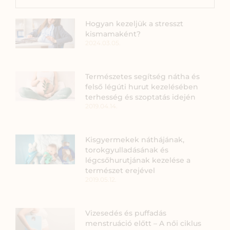
Hogyan kezeljük a stresszt
kismamaként?
2024.03.05.
Természetes segítség nátha és
felső légúti hurut kezelésében
terhesség és szoptatás idején
2019.04.14.
Kisgyermekek náthájának,
torokgyulladásának és
légcsőhurutjának kezelése a
természet erejével
2019.05.12.
Vizesedés és puffadás
menstruáció előtt – A női ciklus