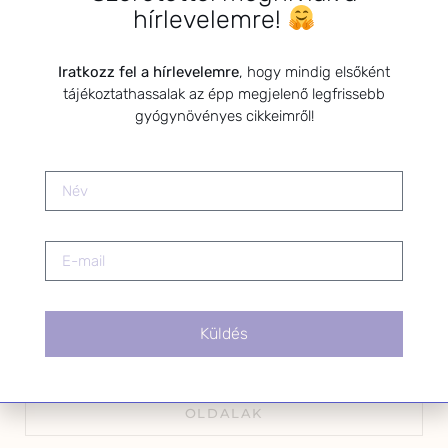
hírlevelemre!
Iratkozz fel a hírlevelemre
, hogy mindig elsőként
Kérlek a feliratkozáshoz fogadd el
tájékoztathassalak az épp megjelenő legfrissebb
az alábbi nyilatkozatot:
gyógynövényes cikkeimről!
Hozzájárulok, hogy az
Adatkezelési tájékoztatóban
foglaltak szerint a HerbClinic
hírleveleket küldjön nekem.
A hírlevélről bármikor
leiratkozhatsz a levél alján található
linkre kattintva.
Küldés
OLDALAK