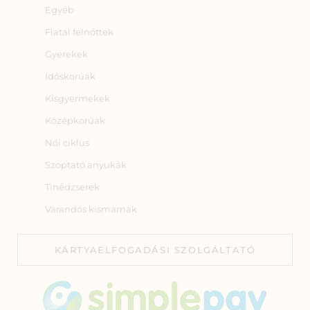
Egyéb
Fiatal felnőttek
Gyerekek
Időskorúak
Kisgyermekek
Középkorúak
Női ciklus
Szoptató anyukák
Tinédzserek
Várandós kismamák
KÁRTYAELFOGADÁSI SZOLGÁLTATÓ