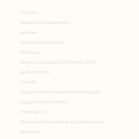
A fiókom
Adatkezelési tájékoztató
Ajándék
Ajándék köszönőoldal
Ajánlások
Általános Szerződési Feltételek (ÁSZF)
Bemutatkozás
Címkék
Gyógynövény teakeverékek katalógusa
Gyógynövények otthon
Impresszum
Iskolai/óvodai egészség‑ és jóllét program
Kapcsolat