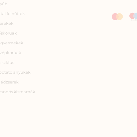
yéb
atal felnőttek
erekek
őskorúak
sgyermekek
zépkorúak
i ciklus
optató anyukák
nédzserek
randós kismamák