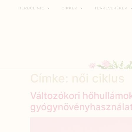
HERBCLINIC
CIKKEK
TEAKEVERÉKEK
Címke:
női ciklus
Változókori hőhullámo
gyógynövényhasználat a