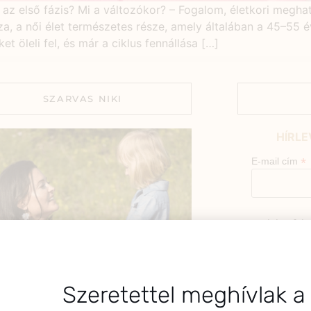
nt az első fázis? Mi a változókor? – Fogalom, életkori meg
 a női élet természetes része, amely általában a 45–55 éve
 öleli fel, és már a ciklus fennállása […]
SZARVAS NIKI
HÍRLE
*
E-mail cím
Kérlek a fel
az alábbi nyi
Hozzájá
Adatkezelé
BEMUTATKOZÁS
Szeretettel meghívlak a
foglaltak s
sztok! Szarvas Niki vagyok, a HerbClinic