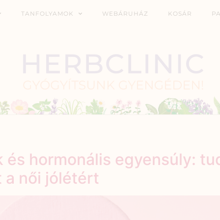
TANFOLYAMOK
WEBÁRUHÁZ
KOSÁR
P
k és hormonális egyensúly: 
 női jólétért