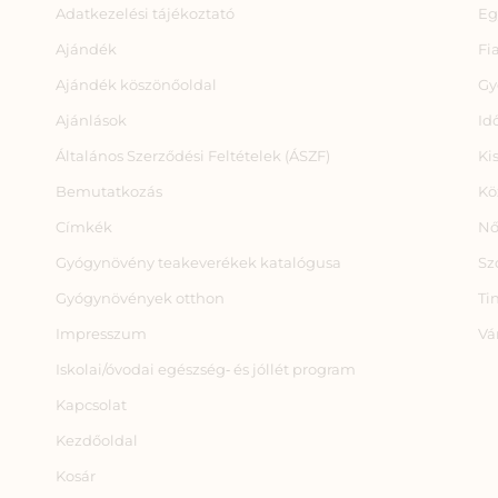
Adatkezelési tájékoztató
Eg
Ajándék
Fi
Ajándék köszönőoldal
Gy
Ajánlások
Id
Általános Szerződési Feltételek (ÁSZF)
Ki
Bemutatkozás
Kö
Címkék
Nő
Gyógynövény teakeverékek katalógusa
Sz
Gyógynövények otthon
Ti
Impresszum
Vá
Iskolai/óvodai egészség‑ és jóllét program
Kapcsolat
Kezdőoldal
Kosár