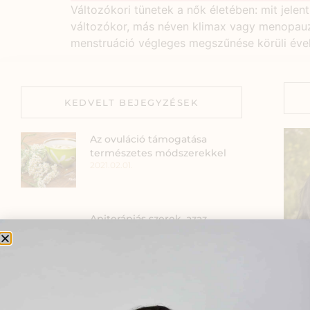
Változókori tünetek a nők életében: mit jele
változókor, más néven klimax vagy menopauza,
menstruáció végleges megszűnése körüli éveket
KEDVELT BEJEGYZÉSEK
Az ovuláció támogatása
természetes módszerekkel
2021.02.01.
Apiterápiás szerek, azaz
méhészeti termékek az
egészségért
2021.12.09.
Természetes segítség a
Szia