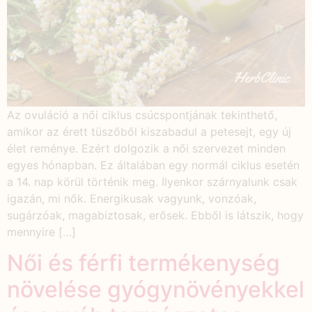
Az ovuláció a női ciklus csúcspontjának tekinthető,
amikor az érett tüszőből kiszabadul a petesejt, egy új
élet reménye. Ezért dolgozik a női szervezet minden
egyes hónapban. Ez általában egy normál ciklus esetén
a 14. nap körül történik meg. Ilyenkor szárnyalunk csak
igazán, mi nők. Energikusak vagyunk, vonzóak,
sugárzóak, magabiztosak, erősek. Ebből is látszik, hogy
mennyire […]
Női és férfi termékenység
növelése gyógynövényekkel