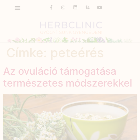
Címke:
peteérés
Az ovuláció támogatása
természetes módszerekkel