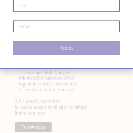
HÍRLEVÉL
HÍRLEVÉL FELIRATKOZÁS
*
E-mail cím
Küldés
Kérlek a feliratkozáshoz fogadd el
az alábbi nyilatkozatot:
Hozzájárulok, hogy az
Adatkezelési tájékoztatóban
foglaltak szerint a HerbClinic
hírleveleket küldjön nekem.
A hírlevélről bármikor
leiratkozhatsz a levél alján található
linkre kattintva.