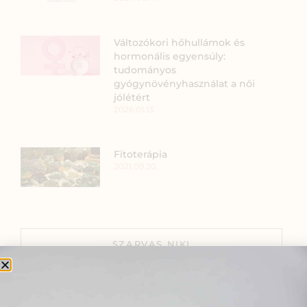
Változókori hőhullámok és
hormonális egyensúly:
tudományos
gyógynövényhasználat a női
jólétért
2026.01.13.
Fitoterápia
2021.09.20.
SZARVAS NIKI