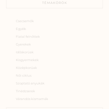
TÉMAKÖRÖK
Csecsemők
Egyéb
Fiatal felnőttek
Gyerekek
Időskorúak
Kisgyermekek
Középkorúak
Női ciklus
Szoptató anyukák
Tinédzserek
Várandós kismamák