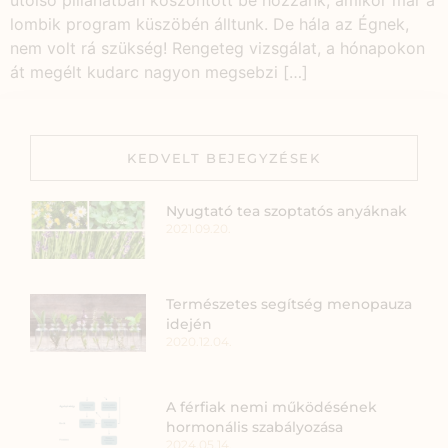
utolsó pillanatban köszöntött be hozzánk, amikor már a
lombik program küszöbén álltunk. De hála az Égnek,
nem volt rá szükség! Rengeteg vizsgálat, a hónapokon
át megélt kudarc nagyon megsebzi […]
KEDVELT BEJEGYZÉSEK
Nyugtató tea szoptatós anyáknak
2021.09.20.
Természetes segítség menopauza
idején
2020.12.04.
A férfiak nemi működésének
hormonális szabályozása
2024.05.14.