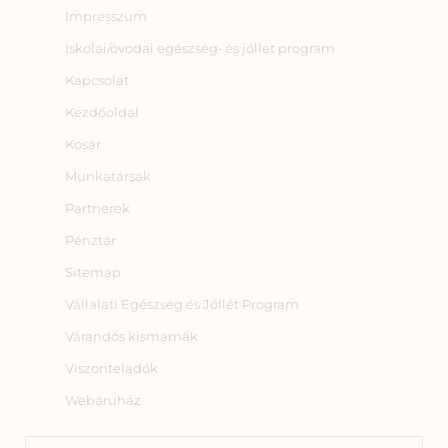
Impresszum
Iskolai/óvodai egészség‑ és jóllét program
Kapcsolat
Kezdőoldal
Kosár
Munkatársak
Partnerek
Pénztár
Sitemap
Vállalati Egészség és Jóllét Program
Várandós kismamák
Viszonteladók
Webáruház