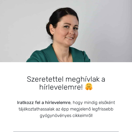
BEMUTATKOZÁS
Sziasztok! Szarvas Niki vagyok, a HerbClinic alapítója,
Szeretettel meghívlak a
egészségügyi biomérnök, fitoterapeuta és édesanya.
hírlevelemre!
Küldetésem a gyógynövények hatékony
alkalmazásának oktatása, a gyermekek, a nők és a
férfiak egészségének megőrzése és helyreállítása.
Iratkozz fel a hírlevelemre
, hogy mindig elsőként
tájékoztathassalak az épp megjelenő legfrissebb
gyógynövényes cikkeimről!