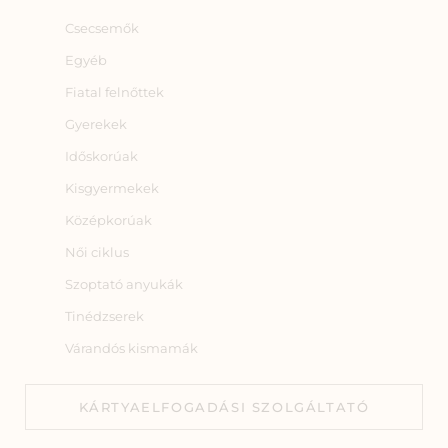
Csecsemők
Egyéb
Fiatal felnőttek
Gyerekek
Időskorúak
Kisgyermekek
Középkorúak
Női ciklus
Szoptató anyukák
Tinédzserek
Várandós kismamák
KÁRTYAELFOGADÁSI SZOLGÁLTATÓ