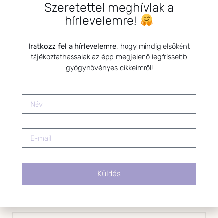
HÍRLEVÉL FELIRATKOZÁS
Szeretettel meghívlak a
hírlevelemre!
*
E-mail cím
Iratkozz fel a hírlevelemre
, hogy mindig elsőként
tájékoztathassalak az épp megjelenő legfrissebb
Kérlek a feliratkozáshoz fogadd el
gyógynövényes cikkeimről!
az alábbi nyilatkozatot:
Hozzájárulok, hogy az
Adatkezelési tájékoztatóban
foglaltak szerint a HerbClinic
hírleveleket küldjön nekem.
A hírlevélről bármikor
leiratkozhatsz a levél alján található
linkre kattintva.
Küldés