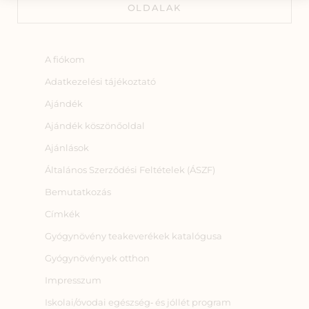
OLDALAK
A fiókom
Adatkezelési tájékoztató
Ajándék
Ajándék köszönőoldal
Ajánlások
Általános Szerződési Feltételek (ÁSZF)
Bemutatkozás
Címkék
Gyógynövény teakeverékek katalógusa
Gyógynövények otthon
Impresszum
Iskolai/óvodai egészség‑ és jóllét program