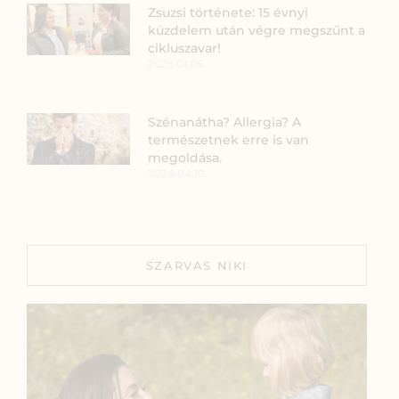
Zsuzsi története: 15 évnyi
küzdelem után végre megszűnt a
cikluszavar!
2025.01.05.
Szénanátha? Allergia? A
természetnek erre is van
megoldása.
2024.04.10.
SZARVAS NIKI