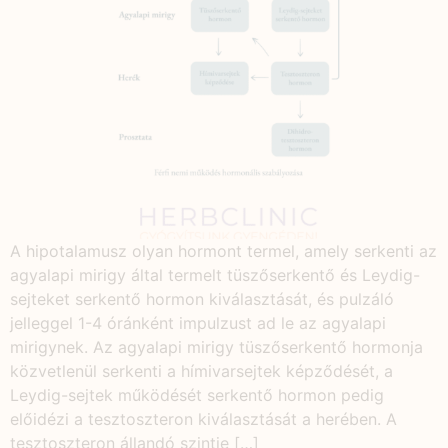
A hipotalamusz olyan hormont termel, amely serkenti az
agyalapi mirigy által termelt tüszőserkentő és Leydig-
sejteket serkentő hormon kiválasztását, és pulzáló
jelleggel 1-4 óránként impulzust ad le az agyalapi
mirigynek. Az agyalapi mirigy tüszőserkentő hormonja
közvetlenül serkenti a hímivarsejtek képződését, a
Leydig-sejtek működését serkentő hormon pedig
előidézi a tesztoszteron kiválasztását a herében. A
tesztoszteron állandó szintje […]