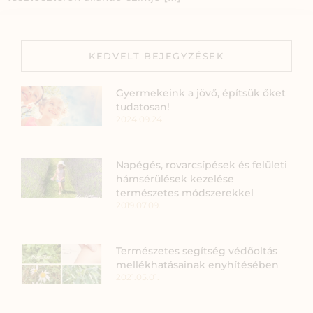
KEDVELT BEJEGYZÉSEK
Gyermekeink a jövő, építsük őket
tudatosan!
2024.09.24.
Napégés, rovarcsípések és felületi
hámsérülések kezelése
természetes módszerekkel
2019.07.09.
Természetes segítség védőoltás
mellékhatásainak enyhítésében
2021.05.01.