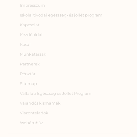
Impresszum
Iskolai/óvodai egészség‑ és jóllét program
Kapcsolat
Kezdőoldal
Kosár
Munkatársak
Partnerek
Pénztár
Sitemap
Vállalati Egészség és Jóllét Program
Várandós kismamák
Viszonteladók
Webáruház