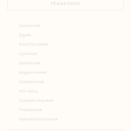
TÉMAKÖRÖK
Csecsemők
Egyéb
Fiatal felnőttek
Gyerekek
Időskorúak
Kisgyermekek
Középkorúak
Női ciklus
Szoptató anyukák
Tinédzserek
Várandós kismamák