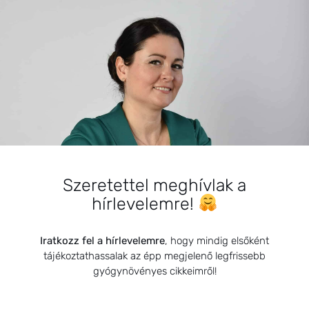
BEMUTATKOZÁS
Sziasztok! Szarvas Niki vagyok, a HerbClinic alapítója,
Szeretettel meghívlak a
egészségügyi biomérnök, fitoterapeuta és édesanya.
hírlevelemre!
Küldetésem a gyógynövények hatékony
alkalmazásának oktatása, a gyermekek, a nők és a
férfiak egészségének megőrzése és helyreállítása.
Iratkozz fel a hírlevelemre
, hogy mindig elsőként
tájékoztathassalak az épp megjelenő legfrissebb
gyógynövényes cikkeimről!