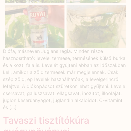
Diófa, másnéven Juglans regia. Minden része
hasznosítható: levele, termése, termésének külső burka
és a közti fala is. Levelét gyűjteni abban az időszakban
kell, amikor a zöld termések már megjelennek. Csak
szép zöld, ép levelek használhatóak, a levélgerincről
lefejtve. A diókopácsot szüretkor lehet gyűjteni. Levele
csersavat, galluszsavat, ellagsavat, inozitot, illóolajat,
juglon keserűanyagot, juglandin alkaloidot, C-vitamint
és […]
Tavaszi tisztítókúra