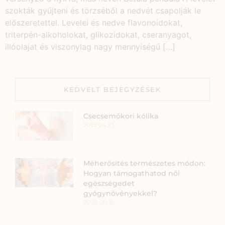
szokták gyűjteni és törzséből a nedvét csapolják le
előszeretettel. Levelei és nedve flavonoidokat,
triterpén-alkoholokat, glikozidokat, cseranyagot,
illóolajat és viszonylag nagy mennyiségű […]
KEDVELT BEJEGYZÉSEK
Csecsemőkori kólika
2019.04.23.
Méherősítés természetes módon:
Hogyan támogathatod női
egészségedet
gyógynövényekkel?
2025.09.16.