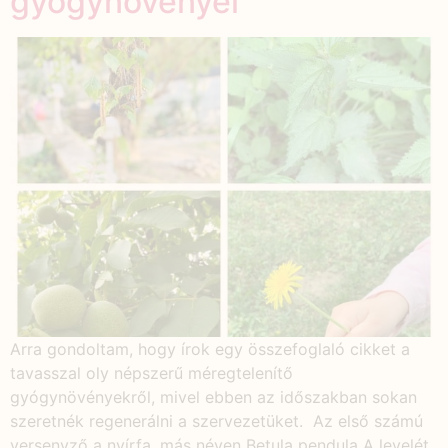
gyógynövényei
Arra gondoltam, hogy írok egy összefoglaló cikket a
tavasszal oly népszerű méregtelenítő
gyógynövényekről, mivel ebben az időszakban sokan
szeretnék regenerálni a szervezetüket. Az első számú
versenyző a nyírfa, más néven Betula pendula A levelét