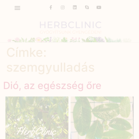
Címke:
szemgyulladás
Dió, az egészség őre