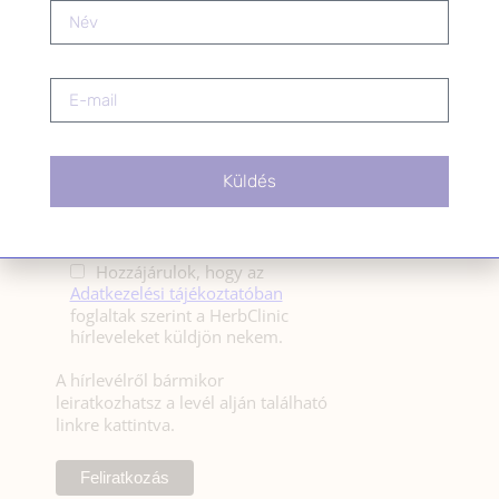
HÍRLEVÉL
HÍRLEVÉL FELIRATKOZÁS
*
E-mail cím
Küldés
Kérlek a feliratkozáshoz fogadd el
az alábbi nyilatkozatot:
Hozzájárulok, hogy az
Adatkezelési tájékoztatóban
foglaltak szerint a HerbClinic
hírleveleket küldjön nekem.
A hírlevélről bármikor
leiratkozhatsz a levél alján található
linkre kattintva.