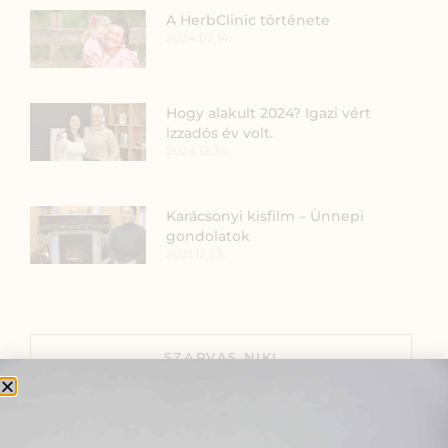
A HerbClinic története
2024.02.14.
Hogy alakult 2024? Igazi vért
izzadós év volt.
2024.12.30.
Karácsonyi kisfilm – Ünnepi
gondolatok
2021.12.23.
SZARVAS NIKI