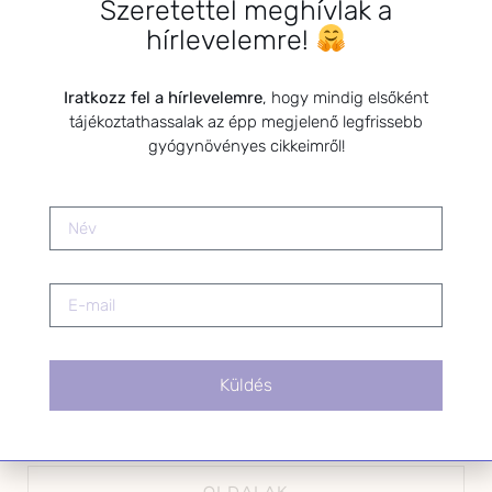
Szeretettel meghívlak a
*
E-mail cím
hírlevelemre!
Iratkozz fel a hírlevelemre
, hogy mindig elsőként
tájékoztathassalak az épp megjelenő legfrissebb
Kérlek a feliratkozáshoz fogadd el
gyógynövényes cikkeimről!
az alábbi nyilatkozatot:
Hozzájárulok, hogy az
Adatkezelési tájékoztatóban
foglaltak szerint a HerbClinic
hírleveleket küldjön nekem.
A hírlevélről bármikor
leiratkozhatsz a levél alján található
linkre kattintva.
Küldés
OLDALAK