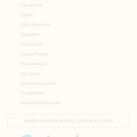
Csecsemők
Egyéb
Fiatal felnőttek
Gyerekek
Időskorúak
Kisgyermekek
Középkorúak
Női ciklus
Szoptató anyukák
Tinédzserek
Várandós kismamák
KÁRTYAELFOGADÁSI SZOLGÁLTATÓ