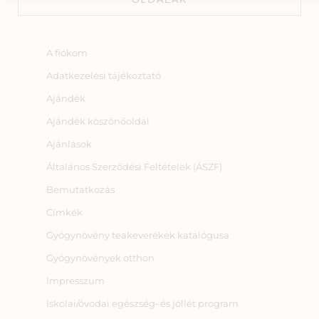
A fiókom
Adatkezelési tájékoztató
Ajándék
Ajándék köszönőoldal
Ajánlások
Általános Szerződési Feltételek (ÁSZF)
Bemutatkozás
Címkék
Gyógynövény teakeverékek katalógusa
Gyógynövények otthon
Impresszum
Iskolai/óvodai egészség‑ és jóllét program