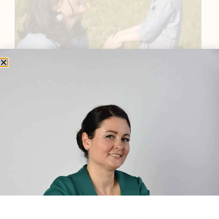
BEMUTATKOZÁS
Sziasztok! Szarvas Niki vagyok, a HerbClinic alapítója,
egészségügyi biomérnök, fitoterapeuta és édesanya.
Küldetésem a gyógynövények hatékony
alkalmazásának oktatása, a gyermekek, a nők és a
férfiak egészségének megőrzése és helyreállítása.
HÍRLEVÉL
HÍRLEVÉL FELIRATKOZÁS