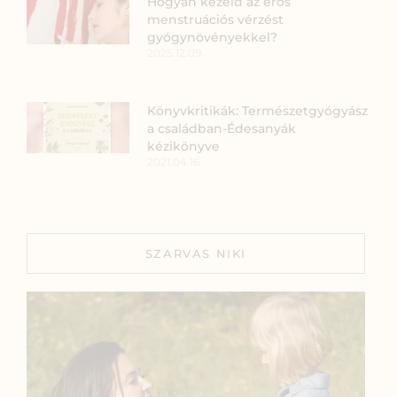
Hogyan kezeld az erős
menstruációs vérzést
gyógynövényekkel?
2025.12.09.
Könyvkritikák: Természetgyógyász
a családban-Édesanyák
kézikönyve
2021.04.16.
SZARVAS NIKI