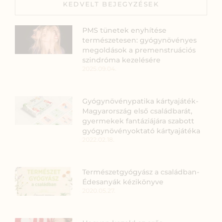
KEDVELT BEJEGYZÉSEK
PMS tünetek enyhítése
természetesen: gyógynövényes
megoldások a premenstruációs
szindróma kezelésére
2025.09.04.
Gyógynövénypatika kártyajáték-
Magyarország első családbarát,
gyermekek fantáziájára szabott
gyógynövényoktató kártyajátéka
2022.02.18.
Természetgyógyász a családban-
Édesanyák kézikönyve
2020.05.27.