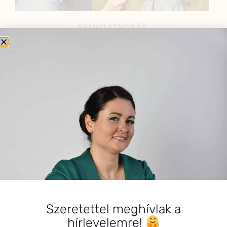
BEMUTATKOZÁS
Sziasztok! Szarvas Niki vagyok, a HerbClinic alapítója,
egészségügyi biomérnök, fitoterapeuta és édesanya.
Küldetésem a gyógynövények hatékony
alkalmazásának oktatása, a gyermekek, a nők és a
férfiak egészségének megőrzése és helyreállítása.
HÍRLEVÉL
HÍRLEVÉL FELIRATKOZÁS
*
E-mail cím
Szeretettel meghívlak a
hírlevelemre!