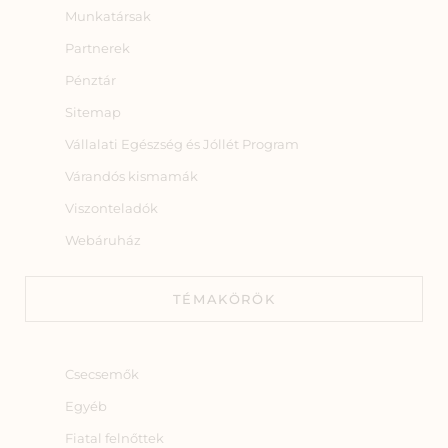
Munkatársak
Partnerek
Pénztár
Sitemap
Vállalati Egészség és Jóllét Program
Várandós kismamák
Viszonteladók
Webáruház
TÉMAKÖRÖK
Csecsemők
Egyéb
Fiatal felnőttek