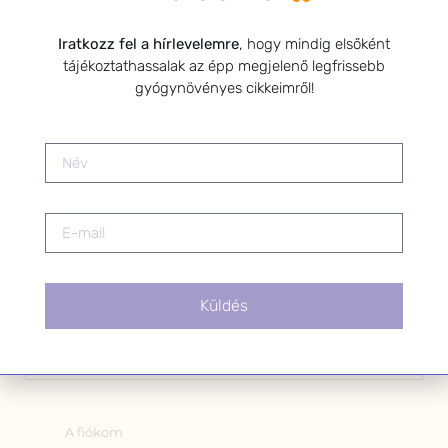
Kérlek a feliratkozáshoz fogadd el
Iratkozz fel a hírlevelemre
, hogy mindig elsőként
az alábbi nyilatkozatot:
tájékoztathassalak az épp megjelenő legfrissebb
Hozzájárulok, hogy az
gyógynövényes cikkeimről!
Adatkezelési tájékoztatóban
foglaltak szerint a HerbClinic
hírleveleket küldjön nekem.
A hírlevélről bármikor
leiratkozhatsz a levél alján található
linkre kattintva.
Küldés
OLDALAK
A fiókom