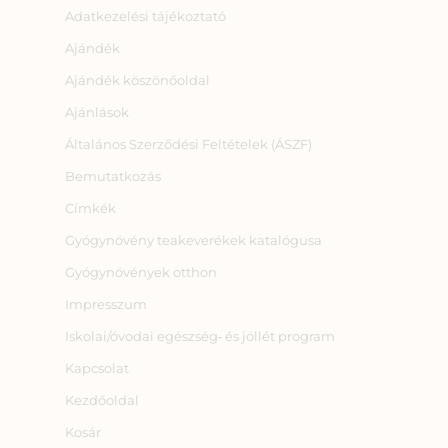
Adatkezelési tájékoztató
Ajándék
Ajándék köszönőoldal
Ajánlások
Általános Szerződési Feltételek (ÁSZF)
Bemutatkozás
Címkék
Gyógynövény teakeverékek katalógusa
Gyógynövények otthon
Impresszum
Iskolai/óvodai egészség‑ és jóllét program
Kapcsolat
Kezdőoldal
Kosár