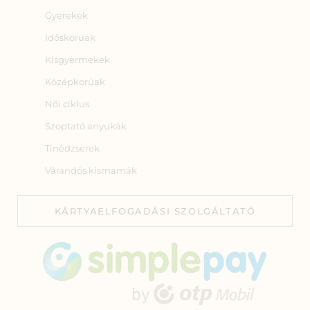
Gyerekek
Időskorúak
Kisgyermekek
Középkorúak
Női ciklus
Szoptató anyukák
Tinédzserek
Várandós kismamák
KÁRTYAELFOGADÁSI SZOLGÁLTATÓ