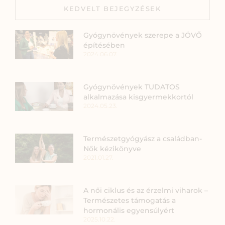
KEDVELT BEJEGYZÉSEK
Gyógynövények szerepe a JÖVŐ
építésében
2024.06.07.
Gyógynövények TUDATOS
alkalmazása kisgyermekkortól
2024.05.23.
Természetgyógyász a családban-
Nők kézikönyve
2021.01.27.
A női ciklus és az érzelmi viharok –
Természetes támogatás a
hormonális egyensúlyért
2025.10.22.