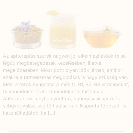
Az apiterápiás szerek nagyon jól alkalmazhatóak felső
légúti megbetegedések kezelésében, illetve
megelőzésében. Most pont olyan idők járnak, amikor
ezekre a természetes megoldásokra nagy szükség van.
Méz, a torok nyugalma A méz C, B1, B2, B3 vitaminokat,
flavonoidokat és karotinoidokat is tartalmaz.
Antiszeptikus, enyhe nyugtató, köhögéscsillapító és
sebgyógyulást segítő hatása van. Naponta többször is
használhatjátok, ha […]