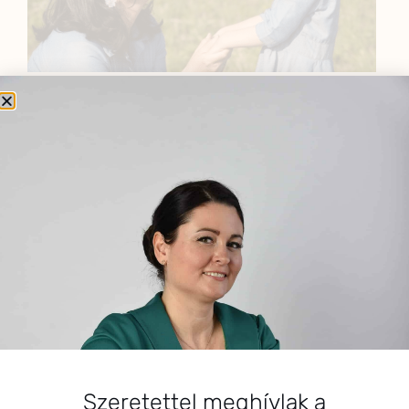
BEMUTATKOZÁS
Sziasztok! Szarvas Niki vagyok, a HerbClinic alapítója,
egészségügyi biomérnök, fitoterapeuta és édesanya.
Küldetésem a gyógynövények hatékony
alkalmazásának oktatása, a gyermekek, a nők és a
férfiak egészségének megőrzése és helyreállítása.
HÍRLEVÉL
HÍRLEVÉL FELIRATKOZÁS
Szeretettel meghívlak a
*
E-mail cím