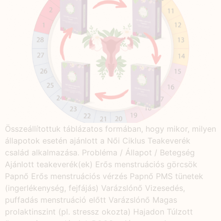
Összeállítottuk táblázatos formában, hogy mikor, milyen
állapotok esetén ajánlott a Női Ciklus Teakeverék
család alkalmazása. Probléma / Állapot / Betegség
Ajánlott teakeverék(ek) Erős menstruációs görcsök
Papnő Erős menstruációs vérzés Papnő PMS tünetek
(ingerlékenység, fejfájás) Varázslónő Vizesedés,
puffadás menstruáció előtt Varázslónő Magas
prolaktinszint (pl. stressz okozta) Hajadon Túlzott