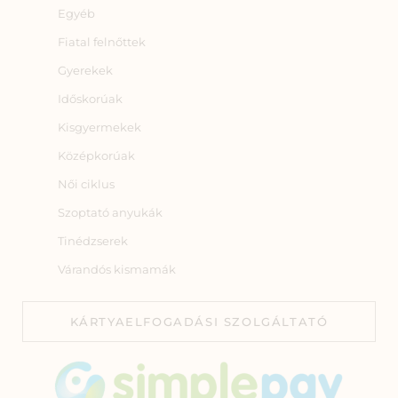
Egyéb
Fiatal felnőttek
Gyerekek
Időskorúak
Kisgyermekek
Középkorúak
Női ciklus
Szoptató anyukák
Tinédzserek
Várandós kismamák
KÁRTYAELFOGADÁSI SZOLGÁLTATÓ