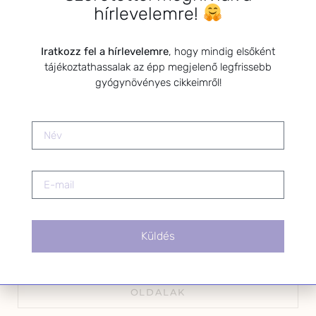
hírlevelemre!
Iratkozz fel a hírlevelemre
, hogy mindig elsőként
Kérlek a feliratkozáshoz fogadd el
tájékoztathassalak az épp megjelenő legfrissebb
az alábbi nyilatkozatot:
gyógynövényes cikkeimről!
Hozzájárulok, hogy az
Adatkezelési tájékoztatóban
foglaltak szerint a HerbClinic
hírleveleket küldjön nekem.
A hírlevélről bármikor
leiratkozhatsz a levél alján található
linkre kattintva.
Küldés
OLDALAK