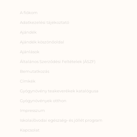
A fiókom
Adatkezelési tájékoztató
Ajándék
Ajándék köszönőoldal
Ajánlások
Általános Szerződési Feltételek (ÁSZF)
Bemutatkozás
Címkék
Gyógynövény teakeverékek katalógusa
Gyógynövények otthon
Impresszum
Iskolai/óvodai egészség‑ és jóllét program
Kapcsolat