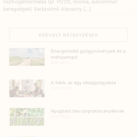
ösztrogéntermelés (pl. PCOS, mióma, autoimmun
betegségek) Varázslónő Alacsony […]
KEDVELT BEJEGYZÉSEK
Energetizáló gyógynövények és a
méhpempő
2019.06.16.
A Sakk, az agy ideggyógyásza
2024.09.30.
Nyugtató tea szoptatós anyáknak
2021.09.20.