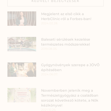
KEDVELT BEJEGYZÉSEK
Megjelent az első cikk a
HerbClinic-ről a Forbes-ban!
2024.02.28.
Baleseti sérülések kezelése
természetes módszerekkel
2019.08.05.
Gyógynövények szerepe a JÖVŐ
építésében
2024.06.07.
Novemberben jelenik meg a
Természetgyógyász a családban
sorozat következő kötete, a Nők
kézikönyve!
2021.10.26.