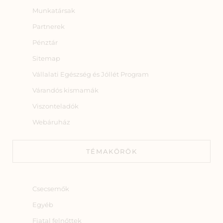
Munkatársak
Partnerek
Pénztár
Sitemap
Vállalati Egészség és Jóllét Program
Várandós kismamák
Viszonteladók
Webáruház
TÉMAKÖRÖK
Csecsemők
Egyéb
Fiatal felnőttek