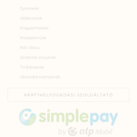
Gyerekek
Időskorúak
Kisgyermekek
Középkorúak
Női ciklus
Szoptató anyukák
Tinédzserek
Várandós kismamák
KÁRTYAELFOGADÁSI SZOLGÁLTATÓ