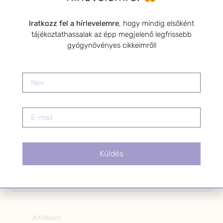
Kérlek a feliratkozáshoz fogadd el
Iratkozz fel a hírlevelemre
, hogy mindig elsőként
az alábbi nyilatkozatot:
tájékoztathassalak az épp megjelenő legfrissebb
Hozzájárulok, hogy az
gyógynövényes cikkeimről!
Adatkezelési tájékoztatóban
foglaltak szerint a HerbClinic
hírleveleket küldjön nekem.
A hírlevélről bármikor
leiratkozhatsz a levél alján található
linkre kattintva.
Küldés
OLDALAK
A fiókom