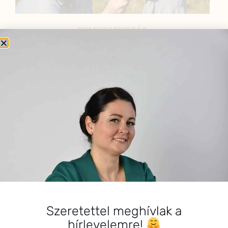
BEMUTATKOZÁS
Sziasztok! Szarvas Niki vagyok, a HerbClinic alapítója,
egészségügyi biomérnök, fitoterapeuta és édesanya.
Küldetésem a gyógynövények hatékony
alkalmazásának oktatása, a gyermekek, a nők és a
férfiak egészségének megőrzése és helyreállítása.
HÍRLEVÉL
HÍRLEVÉL FELIRATKOZÁS
*
E-mail cím
Szeretettel meghívlak a
hírlevelemre!