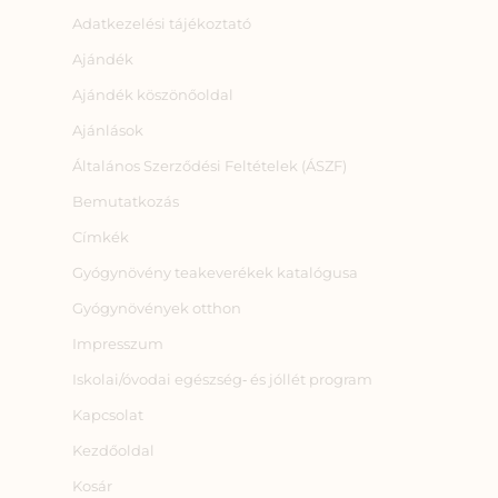
Adatkezelési tájékoztató
Ajándék
Ajándék köszönőoldal
Ajánlások
Általános Szerződési Feltételek (ÁSZF)
Bemutatkozás
Címkék
Gyógynövény teakeverékek katalógusa
Gyógynövények otthon
Impresszum
Iskolai/óvodai egészség‑ és jóllét program
Kapcsolat
Kezdőoldal
Kosár