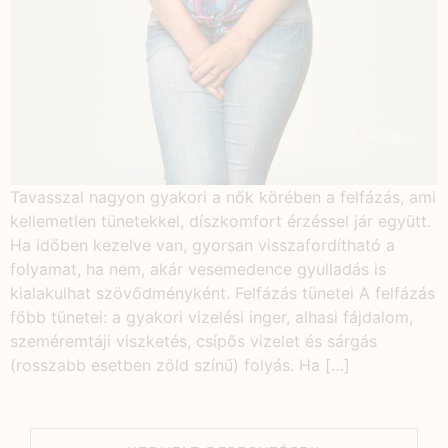
Tavasszal nagyon gyakori a nők körében a felfázás, ami
kellemetlen tünetekkel, díszkomfort érzéssel jár együtt.
Ha időben kezelve van, gyorsan visszafordítható a
folyamat, ha nem, akár vesemedence gyulladás is
kialakulhat szövődményként. Felfázás tünetei A felfázás
főbb tünetei: a gyakori vizelési inger, alhasi fájdalom,
szeméremtáji viszketés, csípős vizelet és sárgás
(rosszabb esetben zöld színű) folyás. Ha […]