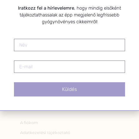
az alábbi nyilatkozatot:
Iratkozz fel a hírlevelemre
, hogy mindig elsőként
Hozzájárulok, hogy az
tájékoztathassalak az épp megjelenő legfrissebb
Adatkezelési tájékoztatóban
gyógynövényes cikkeimről!
foglaltak szerint a HerbClinic
hírleveleket küldjön nekem.
A hírlevélről bármikor
leiratkozhatsz a levél alján található
linkre kattintva.
Küldés
OLDALAK
A fiókom
Adatkezelési tájékoztató