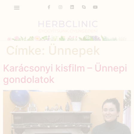
Címke:
Ünnepek
Karácsonyi kisfilm – Ünnepi
gondolatok