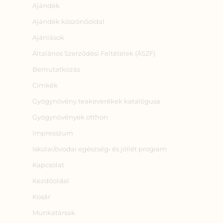
Ajándék
Ajándék köszönőoldal
Ajánlások
Általános Szerződési Feltételek (ÁSZF)
Bemutatkozás
Címkék
Gyógynövény teakeverékek katalógusa
Gyógynövények otthon
Impresszum
Iskolai/óvodai egészség‑ és jóllét program
Kapcsolat
Kezdőoldal
Kosár
Munkatársak