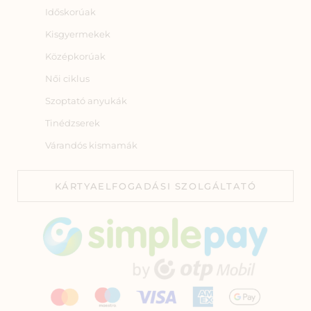
Időskorúak
Kisgyermekek
Középkorúak
Női ciklus
Szoptató anyukák
Tinédzserek
Várandós kismamák
KÁRTYAELFOGADÁSI SZOLGÁLTATÓ