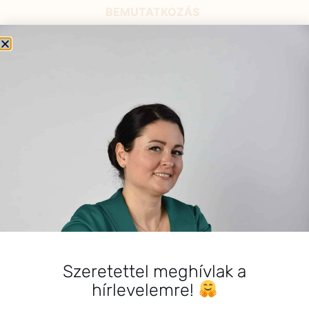
BEMUTATKOZÁS
Sziasztok! Szarvas Niki vagyok, a HerbClinic alapítója,
egészségügyi biomérnök, fitoterapeuta és édesanya.
Küldetésem a gyógynövények hatékony
alkalmazásának oktatása, a gyermekek, a nők és a
férfiak egészségének megőrzése és helyreállítása.
HÍRLEVÉL
HÍRLEVÉL FELIRATKOZÁS
*
E-mail cím
Szeretettel meghívlak a
hírlevelemre!
Kérlek a feliratkozáshoz fogadd el