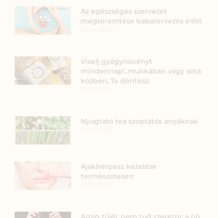
Az egészséges szervezet
megteremtése babatervezés előtt
2024.02.02.
Viselj gyógynövényt
mindennap!..munkában vagy séta
közben, Te döntesz.
2024.11.20.
Nyugtató tea szoptatós anyáknak
2021.09.20.
Ajakherpesz kezelése
természetesen
2022.10.26.
Amíg túlél, nem tud szeretni: a nő,