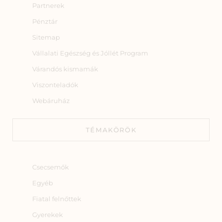
Partnerek
Pénztár
Sitemap
Vállalati Egészség és Jóllét Program
Várandós kismamák
Viszonteladók
Webáruház
TÉMAKÖRÖK
Csecsemők
Egyéb
Fiatal felnőttek
Gyerekek