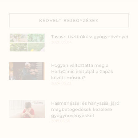
KEDVELT BEJEGYZÉSEK
Tavaszi tisztítókúra gyógynövényei
2020.05.04.
Hogyan változtatta meg a
HerbClinic életútját a Cápák
között műsora?
2024.05.23.
Hasmenéssel és hányással járó
megbetegedések kezelése
gyógynövényekkel
2019.06.30.