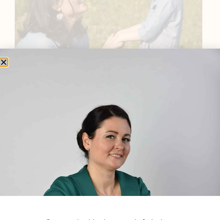
BEMUTATKOZÁS
Sziasztok! Szarvas Niki vagyok, a HerbClinic alapítója,
egészségügyi biomérnök, fitoterapeuta és édesanya.
Küldetésem a gyógynövények hatékony
alkalmazásának oktatása, a gyermekek, a nők és a
férfiak egészségének megőrzése és helyreállítása.
HÍRLEVÉL
HÍRLEVÉL FELIRATKOZÁS