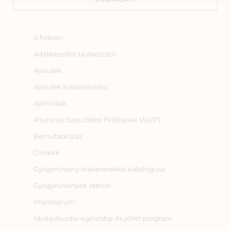
A fiókom
Adatkezelési tájékoztató
Ajándék
Ajándék köszönőoldal
Ajánlások
Általános Szerződési Feltételek (ÁSZF)
Bemutatkozás
Címkék
Gyógynövény teakeverékek katalógusa
Gyógynövények otthon
Impresszum
Iskolai/óvodai egészség‑ és jóllét program