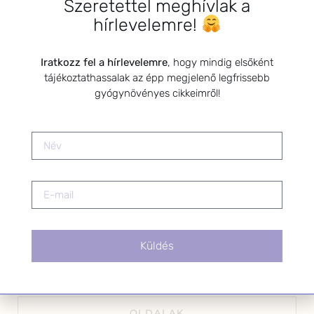
Szeretettel meghívlak a
*
E-mail cím
hírlevelemre!
Iratkozz fel a hírlevelemre
, hogy mindig elsőként
tájékoztathassalak az épp megjelenő legfrissebb
Kérlek a feliratkozáshoz fogadd el
gyógynövényes cikkeimről!
az alábbi nyilatkozatot:
Hozzájárulok, hogy az
Adatkezelési tájékoztatóban
foglaltak szerint a HerbClinic
hírleveleket küldjön nekem.
A hírlevélről bármikor
leiratkozhatsz a levél alján található
linkre kattintva.
Küldés
OLDALAK