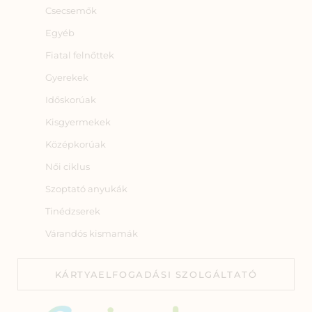
Csecsemők
Egyéb
Fiatal felnőttek
Gyerekek
Időskorúak
Kisgyermekek
Középkorúak
Női ciklus
Szoptató anyukák
Tinédzserek
Várandós kismamák
KÁRTYAELFOGADÁSI SZOLGÁLTATÓ