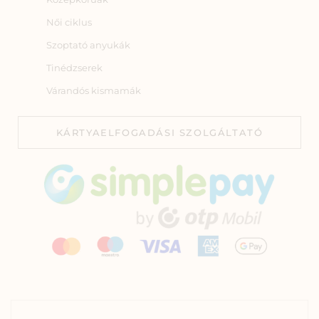
Női ciklus
Szoptató anyukák
Tinédzserek
Várandós kismamák
KÁRTYAELFOGADÁSI SZOLGÁLTATÓ