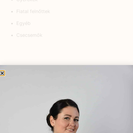
Fiatal felnőttek
Egyéb
Csecsemők
KEDVELT BEJEGYZÉSEK
Természetes megoldások a
teherbeesés elősegítésére:
hogyan segíthetnek a
gyógynövények?
2025.09.25.