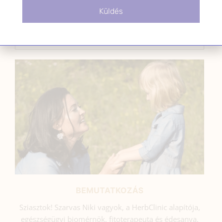
Küldés
SZARVAS NIKI
BEMUTATKOZÁS
Sziasztok! Szarvas Niki vagyok, a HerbClinic alapítója,
egészségügyi biomérnök, fitoterapeuta és édesanya.