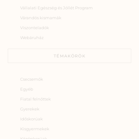
Vállalati Egészség és Jóllét Program
Várandós kismamák
Viszonteladók
Webáruház
TÉMAKÖRÖK
Csecsemők
Egyéb
Fiatal felnőttek
Gyerekek
Időskorúak
Kisgyermekek
Középkorúak