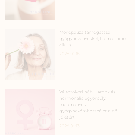
Menopauza támogatása
gyógynövényekkel, ha már nincs
ciklus
2026.01.15.
Változókori hőhullámok és
hormonális egyensúly:
tudományos
gyógynövényhasználat a női
jólétért
2026.01.13.