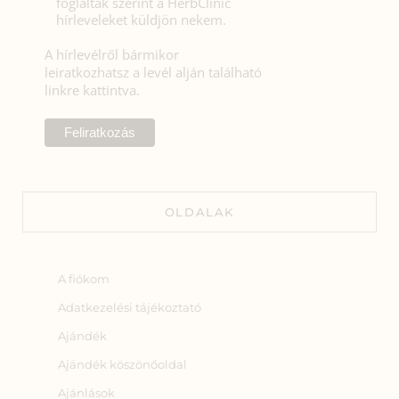
foglaltak szerint a HerbClinic
hírleveleket küldjön nekem.
A hírlevélről bármikor
leiratkozhatsz a levél alján található
linkre kattintva.
OLDALAK
A fiókom
Adatkezelési tájékoztató
Ajándék
Ajándék köszönőoldal
Ajánlások