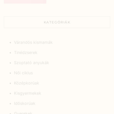
KATEGÓRIÁK
Várandós kismamák
Tinédzserek
Szoptató anyukák
Női ciklus
Középkorúak
Kisgyermekek
Időskorúak
Gyerekek