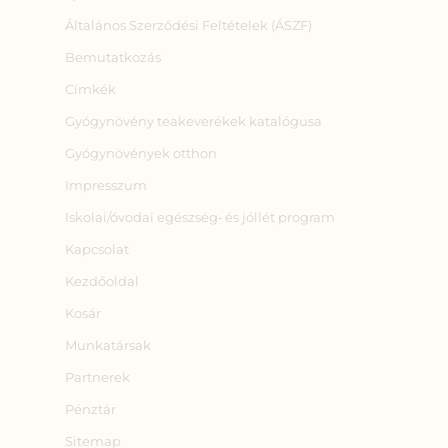
Általános Szerződési Feltételek (ÁSZF)
Bemutatkozás
Címkék
Gyógynövény teakeverékek katalógusa
Gyógynövények otthon
Impresszum
Iskolai/óvodai egészség‑ és jóllét program
Kapcsolat
Kezdőoldal
Kosár
Munkatársak
Partnerek
Pénztár
Sitemap