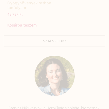
Gyógynövények otthon
tanfolyam
48.737
Ft
Kosárba teszem
SZIASZTOK!
Szarvas Niki vagyok, a HerbClinic alapítója, biomérnök,