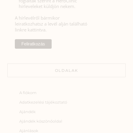
foglaltak szerint a HerbClinic
hírleveleket küldjön nekem.
A hírlevélről bármikor
leiratkozhatsz a levél alján található
linkre kattintva.
OLDALAK
A fiókom
Adatkezelési tájékoztató
Ajándék
Ajándék köszönőoldal
Ajánlások