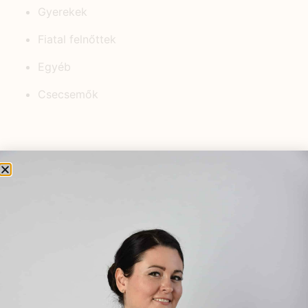
Gyerekek
Fiatal felnőttek
Egyéb
Csecsemők
KEDVELT BEJEGYZÉSEK
Szabálytalan menstruációs ciklus –
Hogyan segíthetnek a
gyógynövények?
2026.01.20.