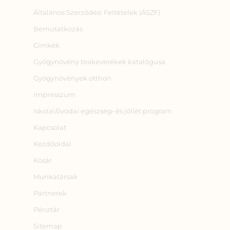
Általános Szerződési Feltételek (ÁSZF)
Bemutatkozás
Címkék
Gyógynövény teakeverékek katalógusa
Gyógynövények otthon
Impresszum
Iskolai/óvodai egészség‑ és jóllét program
Kapcsolat
Kezdőoldal
Kosár
Munkatársak
Partnerek
Pénztár
Sitemap