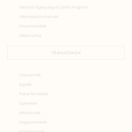
Vállalati Egészség és Jóllét Program
Várandós kismamák
Viszonteladók
Webáruház
TÉMAKÖRÖK
Csecsemők
Egyéb
Fiatal felnőttek
Gyerekek
Időskorúak
Kisgyermekek
Középkorúak