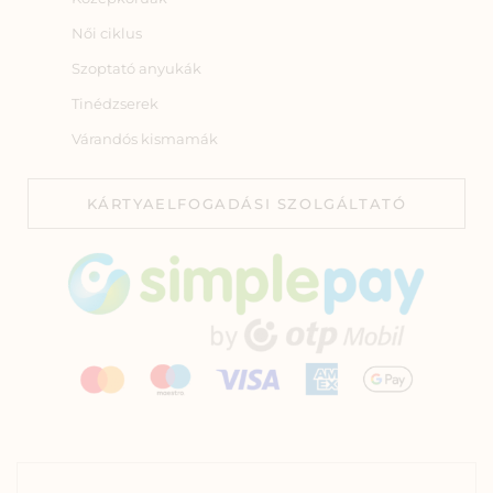
Női ciklus
Szoptató anyukák
Tinédzserek
Várandós kismamák
KÁRTYAELFOGADÁSI SZOLGÁLTATÓ