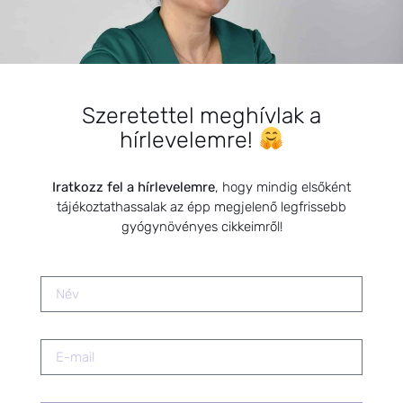
Tavaszi tisztítókúra gyógynövényei
2020.05.04.
Szeretettel meghívlak a
A SZŰRŐVIZSGÁLATOK ÉS A
hírlevelemre!
HELYES DIAGNÓZIS FONTOSSÁGA
2024.09.09.
Iratkozz fel a hírlevelemre
, hogy mindig elsőként
tájékoztathassalak az épp megjelenő legfrissebb
Keringési rendszer természetes
gyógynövényes cikkeimről!
segítői
2021.03.18.
Kisgyermekek náthájának,
torokgyulladásának és
légcsőhurutjának kezelése a
természet erejével
2019.05.12.