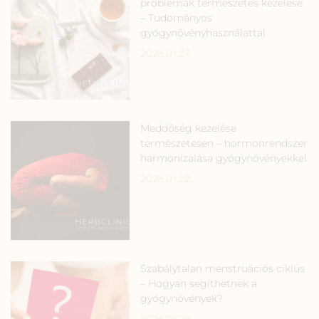
problémák természetes kezelése
– Tudományos
gyógynövényhasználattal
2026.01.27.
Meddőség kezelése
természetesen – hormonrendszer
harmonizálása gyógynövényekkel
2026.01.22.
Szabálytalan menstruációs ciklus
– Hogyan segíthetnek a
gyógynövények?