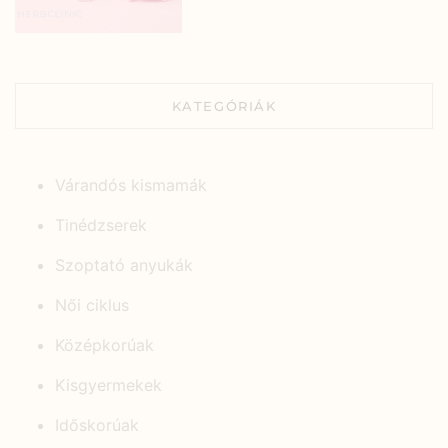
KATEGÓRIÁK
Várandós kismamák
Tinédzserek
Szoptató anyukák
Női ciklus
Középkorúak
Kisgyermekek
Időskorúak