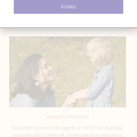
Küldés
SZARVAS NIKI
BEMUTATKOZÁS
Sziasztok! Szarvas Niki vagyok, a HerbClinic alapítója,
egészségügyi biomérnök, fitoterapeuta és édesanya.