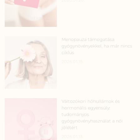
2026.01.20.
Menopauza támogatása
gyógynövényekkel, ha már nincs
ciklus
2026.01.15.
Változókori hőhullámok és
hormonális egyensúly:
tudományos
gyógynövényhasználat a női
jólétért
2026.01.13.