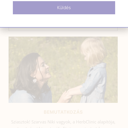
Küldés
SZARVAS NIKI
BEMUTATKOZÁS
Sziasztok! Szarvas Niki vagyok, a HerbClinic alapítója,