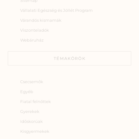
Sitemap
Vállalati Egészség és Jóllét Program
Várandós kismamák
Viszonteladók
Webáruház
TÉMAKÖRÖK
Csecsemők
Egyéb
Fiatal felnőttek
Gyerekek
Időskorúak
Kisgyermekek