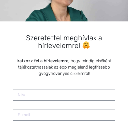
Longevity – Gyógynövény
használat a KÉK ZÓNÁKban
2024.10.22.
Szeretettel meghívlak a
hírlevelemre!
Bach-virágesszenciák a félelmek
kezelésében
2020.03.10.
Iratkozz fel a hírlevelemre
, hogy mindig elsőként
tájékoztathassalak az épp megjelenő legfrissebb
gyógynövényes cikkeimről!
Az egészséges szervezet
megteremtése babatervezés előtt
2024.02.02.
Meddőség kezelése
természetesen – hormonrendszer
harmonizálása gyógynövényekkel
2026.01.22.