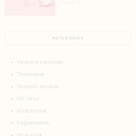
2026.01.13.
KATEGÓRIÁK
Várandós kismamák
Tinédzserek
Szoptató anyukák
Női ciklus
Középkorúak
Kisgyermekek
Időskorúak