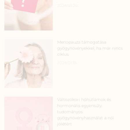
2026.01.20.
Menopauza támogatása
gyógynövényekkel, ha már nincs
ciklus
2026.01.15.
Változókori hőhullámok és
hormonális egyensúly:
tudományos
gyógynövényhasználat a női
jólétért