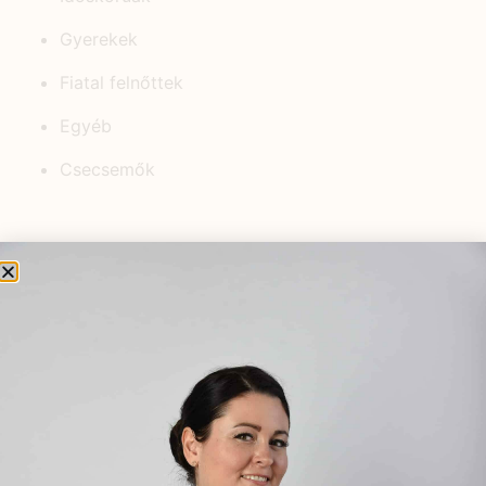
Gyerekek
Fiatal felnőttek
Egyéb
Csecsemők
KEDVELT BEJEGYZÉSEK
Magas prolaktinszint csökkentése
– tudományos gyógynövényes
támogatás a női egészséghez
2025.09.08.