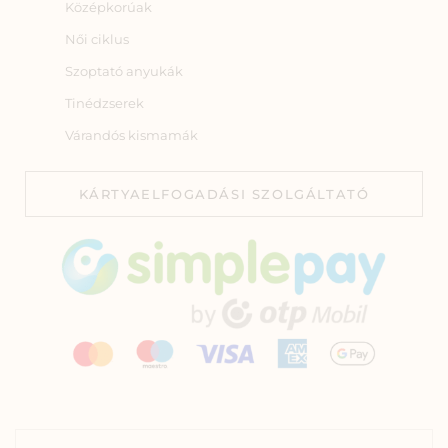
Középkorúak
Női ciklus
Szoptató anyukák
Tinédzserek
Várandós kismamák
KÁRTYAELFOGADÁSI SZOLGÁLTATÓ