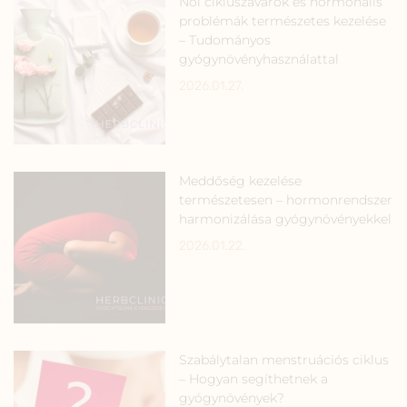
Női cikluszavarok és hormonális
problémák természetes kezelése
– Tudományos
gyógynövényhasználattal
2026.01.27.
Meddőség kezelése
természetesen – hormonrendszer
harmonizálása gyógynövényekkel
2026.01.22.
Szabálytalan menstruációs ciklus
– Hogyan segíthetnek a
gyógynövények?