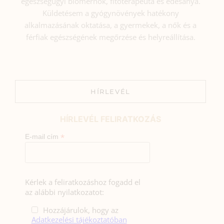
egészségügyi biomérnök, fitoterapeuta és édesanya.
Küldetésem a gyógynövények hatékony
alkalmazásának oktatása, a gyermekek, a nők és a
férfiak egészségének megőrzése és helyreállítása.
HÍRLEVÉL
HÍRLEVÉL FELIRATKOZÁS
*
E-mail cím
Kérlek a feliratkozáshoz fogadd el
az alábbi nyilatkozatot:
Hozzájárulok, hogy az
Adatkezelési tájékoztatóban