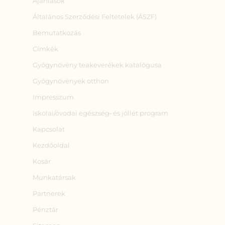
Ajánlások
Általános Szerződési Feltételek (ÁSZF)
Bemutatkozás
Címkék
Gyógynövény teakeverékek katalógusa
Gyógynövények otthon
Impresszum
Iskolai/óvodai egészség‑ és jóllét program
Kapcsolat
Kezdőoldal
Kosár
Munkatársak
Partnerek
Pénztár