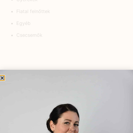
Fiatal felnőttek
Egyéb
Csecsemők
KEDVELT BEJEGYZÉSEK
Dió, az egészség őre
2021.12.11.
Erős menstruációs vérzés