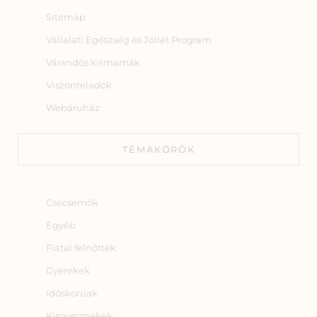
Sitemap
Vállalati Egészség és Jóllét Program
Várandós kismamák
Viszonteladók
Webáruház
TÉMAKÖRÖK
Csecsemők
Egyéb
Fiatal felnőttek
Gyerekek
Időskorúak
Kisgyermekek