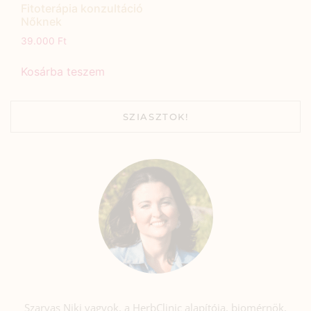
Fitoterápia konzultáció
Nőknek
39.000
Ft
Kosárba teszem
SZIASZTOK!
Szarvas Niki vagyok, a HerbClinic alapítója, biomérnök,