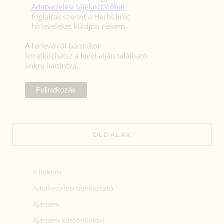
Adatkezelési tájékoztatóban
foglaltak szerint a HerbClinic
hírleveleket küldjön nekem.
A hírlevélről bármikor
leiratkozhatsz a levél alján található
linkre kattintva.
OLDALAK
A fiókom
Adatkezelési tájékoztató
Ajándék
Ajándék köszönőoldal