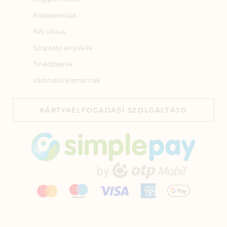
Középkorúak
Női ciklus
Szoptató anyukák
Tinédzserek
Várandós kismamák
KÁRTYAELFOGADÁSI SZOLGÁLTATÓ