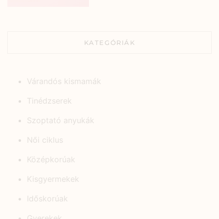
KATEGÓRIÁK
Várandós kismamák
Tinédzserek
Szoptató anyukák
Női ciklus
Középkorúak
Kisgyermekek
Időskorúak
Gyerekek