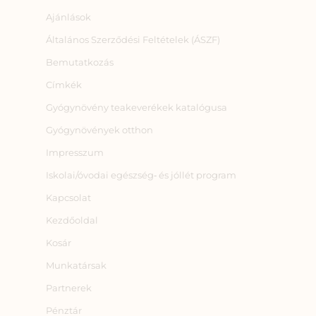
Ajánlások
Általános Szerződési Feltételek (ÁSZF)
Bemutatkozás
Címkék
Gyógynövény teakeverékek katalógusa
Gyógynövények otthon
Impresszum
Iskolai/óvodai egészség‑ és jóllét program
Kapcsolat
Kezdőoldal
Kosár
Munkatársak
Partnerek
Pénztár