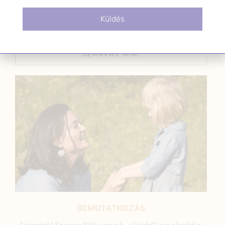
2025.09.04.
Küldés
SZARVAS NIKI
BEMUTATKOZÁS
Sziasztok! Szarvas Niki vagyok, a HerbClinic alapítója,