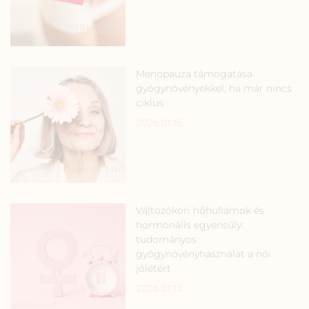
Menopauza támogatása
gyógynövényekkel, ha már nincs
ciklus
2026.01.15.
Változókori hőhullámok és
hormonális egyensúly:
tudományos
gyógynövényhasználat a női
jólétért
2026.01.13.