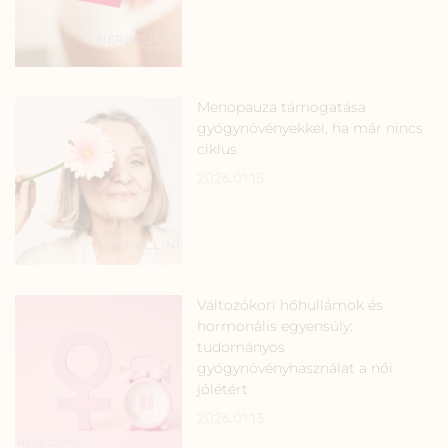
Menopauza támogatása
gyógynövényekkel, ha már nincs
ciklus
2026.01.15.
Változókori hőhullámok és
hormonális egyensúly:
tudományos
gyógynövényhasználat a női
jólétért
2026.01.13.