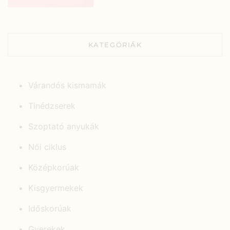
KATEGÓRIÁK
Várandós kismamák
Tinédzserek
Szoptató anyukák
Női ciklus
Középkorúak
Kisgyermekek
Időskorúak
Gyerekek