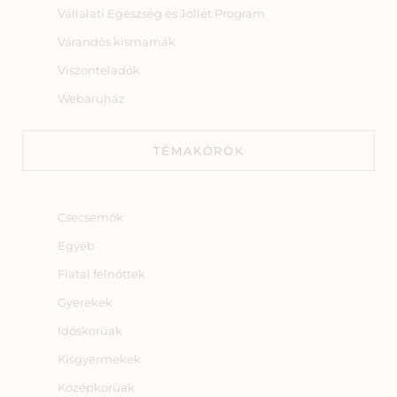
Vállalati Egészség és Jóllét Program
Várandós kismamák
Viszonteladók
Webáruház
TÉMAKÖRÖK
Csecsemők
Egyéb
Fiatal felnőttek
Gyerekek
Időskorúak
Kisgyermekek
Középkorúak