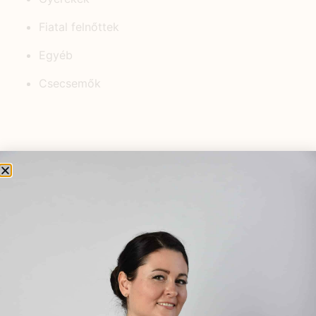
Fiatal felnőttek
Egyéb
Csecsemők
KEDVELT BEJEGYZÉSEK
Hogyan kezeljük a stresszt
kismamaként?
2024.03.05.