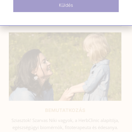
Küldés
SZARVAS NIKI
BEMUTATKOZÁS
Sziasztok! Szarvas Niki vagyok, a HerbClinic alapítója,
egészségügyi biomérnök, fitoterapeuta és édesanya.