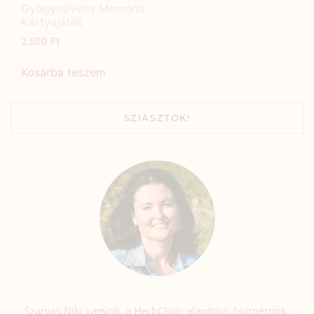
Gyógynövény Memória
Kártyajáték
2.500
Ft
Kosárba teszem
SZIASZTOK!
Szarvas Niki vagyok, a HerbClinic alapítója, biomérnök,