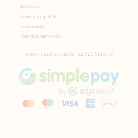
Női ciklus
Szoptató anyukák
Tinédzserek
Várandós kismamák
KÁRTYAELFOGADÁSI SZOLGÁLTATÓ