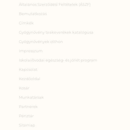
Általános Szerződési Feltételek (ÁSZF)
Bemutatkozás
Címkék
Gyógynövény teakeverékek katalógusa
Gyógynövények otthon
Impresszum
Iskolai/óvodai egészség‑ és jóllét program
Kapcsolat
Kezdőoldal
Kosár
Munkatársak
Partnerek
Pénztár
Sitemap