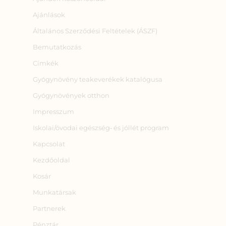
Ajánlások
Általános Szerződési Feltételek (ÁSZF)
Bemutatkozás
Címkék
Gyógynövény teakeverékek katalógusa
Gyógynövények otthon
Impresszum
Iskolai/óvodai egészség‑ és jóllét program
Kapcsolat
Kezdőoldal
Kosár
Munkatársak
Partnerek
Pénztár