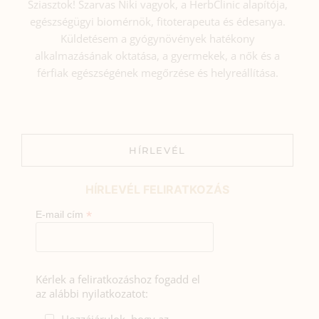
Sziasztok! Szarvas Niki vagyok, a HerbClinic alapítója,
egészségügyi biomérnök, fitoterapeuta és édesanya.
Küldetésem a gyógynövények hatékony
alkalmazásának oktatása, a gyermekek, a nők és a
férfiak egészségének megőrzése és helyreállítása.
HÍRLEVÉL
HÍRLEVÉL FELIRATKOZÁS
*
E-mail cím
Kérlek a feliratkozáshoz fogadd el
az alábbi nyilatkozatot: