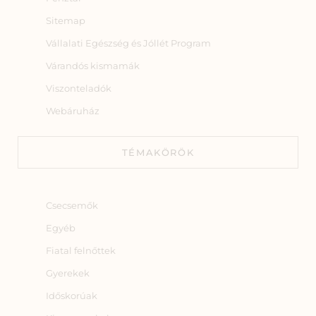
Sitemap
Vállalati Egészség és Jóllét Program
Várandós kismamák
Viszonteladók
Webáruház
TÉMAKÖRÖK
Csecsemők
Egyéb
Fiatal felnőttek
Gyerekek
Időskorúak