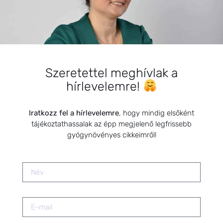
egyik leggyakoribb tünete
2025.09.05.
„Az anyuka, a legjobb munkaerő!”
2025.02.02.
Szeretettel meghívlak a
hírlevelemre!
Magas ösztrogénszint
csökkentése természetes
Iratkozz fel a hírlevelemre
, hogy mindig elsőként
módszerekkel
tájékoztathassalak az épp megjelenő legfrissebb
2025.09.10.
gyógynövényes cikkeimről!
Felfázás kezelése természetes
módon
2019.05.05.
Emésztőrendszerünk védelme
gyógynövényekkel