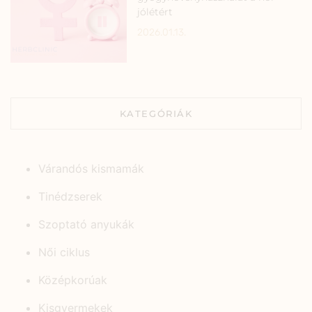
jólétért
2026.01.13.
KATEGÓRIÁK
Várandós kismamák
Tinédzserek
Szoptató anyukák
Női ciklus
Középkorúak
Kisgyermekek