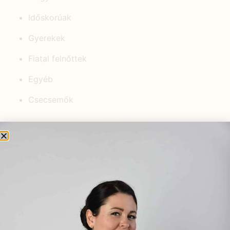
Időskorúak
Gyerekek
Fiatal felnőttek
Egyéb
Csecsemők
KEDVELT BEJEGYZÉSEK
Vizesedés és puffadás
menstruáció előtt – A női ciklus