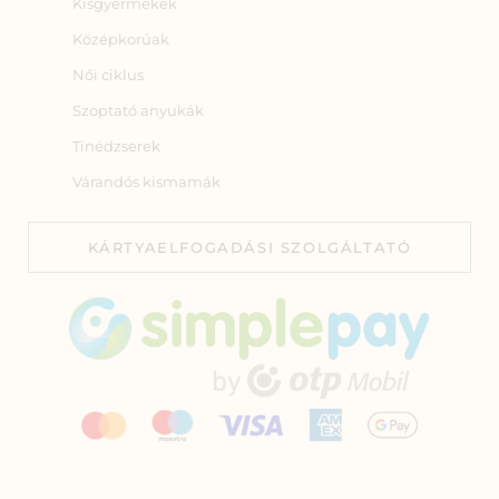
Kisgyermekek
Középkorúak
Női ciklus
Szoptató anyukák
Tinédzserek
Várandós kismamák
KÁRTYAELFOGADÁSI SZOLGÁLTATÓ