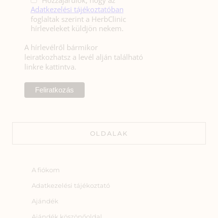
Hozzájárulok, hogy az
Adatkezelési tájékoztatóban
foglaltak szerint a HerbClinic
hírleveleket küldjön nekem.
A hírlevélről bármikor
leiratkozhatsz a levél alján található
linkre kattintva.
OLDALAK
A fiókom
Adatkezelési tájékoztató
Ajándék
Ajándék köszönőoldal