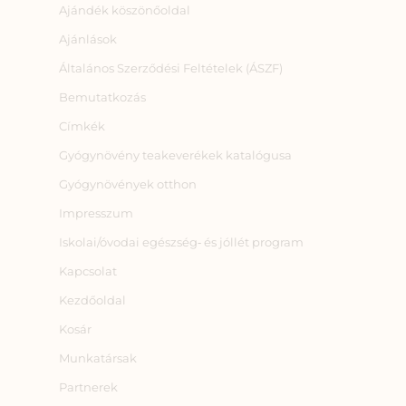
Ajándék köszönőoldal
Ajánlások
Általános Szerződési Feltételek (ÁSZF)
Bemutatkozás
Címkék
Gyógynövény teakeverékek katalógusa
Gyógynövények otthon
Impresszum
Iskolai/óvodai egészség‑ és jóllét program
Kapcsolat
Kezdőoldal
Kosár
Munkatársak
Partnerek