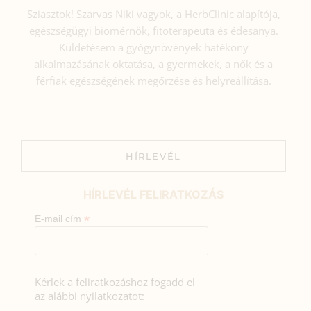
Sziasztok! Szarvas Niki vagyok, a HerbClinic alapítója,
egészségügyi biomérnök, fitoterapeuta és édesanya.
Küldetésem a gyógynövények hatékony
alkalmazásának oktatása, a gyermekek, a nők és a
férfiak egészségének megőrzése és helyreállítása.
HÍRLEVÉL
HÍRLEVÉL FELIRATKOZÁS
*
E-mail cím
Kérlek a feliratkozáshoz fogadd el
az alábbi nyilatkozatot: