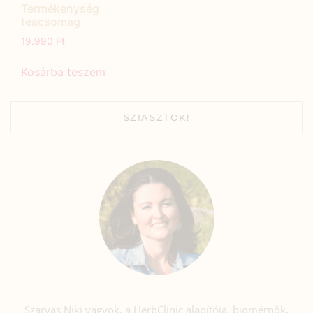
Termékenység
teacsomag
19.990
Ft
Kosárba teszem
SZIASZTOK!
Szarvas Niki vagyok, a HerbClinic alapítója, biomérnök,