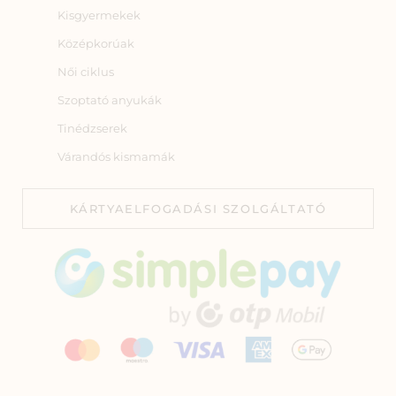
Kisgyermekek
Középkorúak
Női ciklus
Szoptató anyukák
Tinédzserek
Várandós kismamák
KÁRTYAELFOGADÁSI SZOLGÁLTATÓ