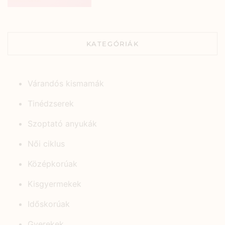
KATEGÓRIÁK
Várandós kismamák
Tinédzserek
Szoptató anyukák
Női ciklus
Középkorúak
Kisgyermekek
Időskorúak
Gyerekek