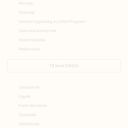
Pénztár
Sitemap
Vállalati Egészség és Jóllét Program
Várandós kismamák
Viszonteladók
Webáruház
TÉMAKÖRÖK
Csecsemők
Egyéb
Fiatal felnőttek
Gyerekek
Időskorúak