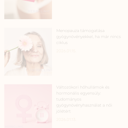
Menopauza támogatása
gyógynövényekkel, ha már nincs
ciklus
2026.01.15.
Változókori hőhullámok és
hormonális egyensúly:
tudományos
gyógynövényhasználat a női
jólétért
2026.01.13.