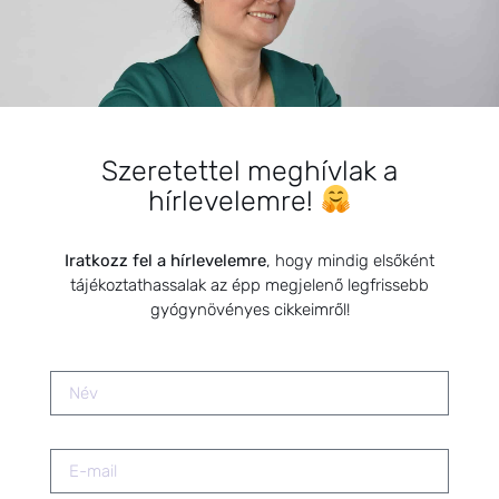
Magas ösztrogénszint
csökkentése természetes
módszerekkel
2025.09.10.
Szabálytalan menstruációs ciklus –
Szeretettel meghívlak a
Hogyan segíthetnek a
hírlevelemre!
gyógynövények?
2026.01.20.
Iratkozz fel a hírlevelemre
, hogy mindig elsőként
tájékoztathassalak az épp megjelenő legfrissebb
Természetes megoldások a
gyógynövényes cikkeimről!
teherbeesés elősegítésére:
hogyan segíthetnek a
gyógynövények?
2025.09.25.
Menopauza támogatása
gyógynövényekkel, ha már nincs