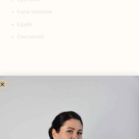
Fiatal felnőttek
Egyéb
Csecsemők
KEDVELT BEJEGYZÉSEK
A 21. századi ember Bermuda-
háromszöge: Stressz, Alvás,
Emésztés
2025.02.25.