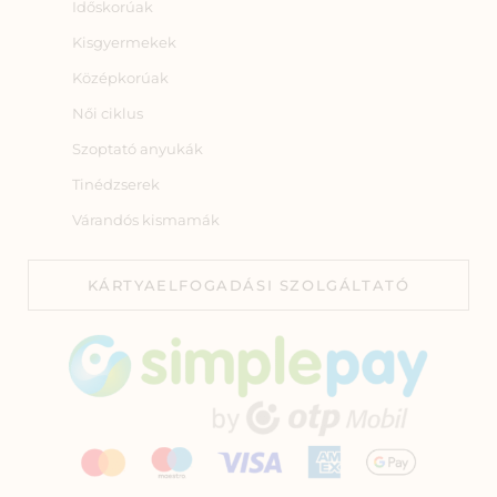
Időskorúak
Kisgyermekek
Középkorúak
Női ciklus
Szoptató anyukák
Tinédzserek
Várandós kismamák
KÁRTYAELFOGADÁSI SZOLGÁLTATÓ