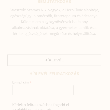
BEMUTATKOZÁS
Sziasztok! Szarvas Niki vagyok, a HerbClinic alapítója,
egészségügyi biomérnök, fitoterapeuta és édesanya.
Küldetésem a gyógynövények hatékony
alkalmazásának oktatása, a gyermekek, a nők és a
férfiak egészségének megőrzése és helyreállítása.
HÍRLEVÉL
HÍRLEVÉL FELIRATKOZÁS
*
E-mail cím
Kérlek a feliratkozáshoz fogadd el
az alábbi nyilatkozatot: