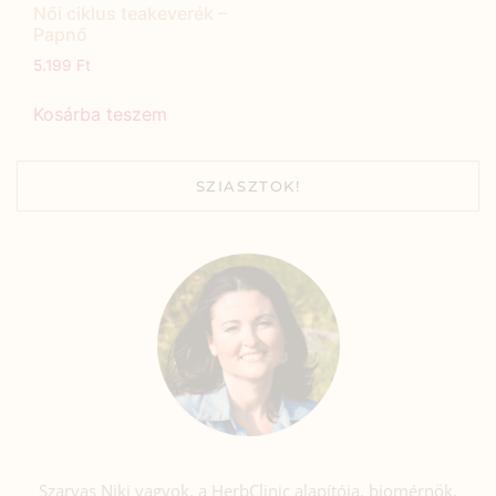
Női ciklus teakeverék –
Papnő
5.199
Ft
Kosárba teszem
SZIASZTOK!
Szarvas Niki vagyok, a HerbClinic alapítója, biomérnök,