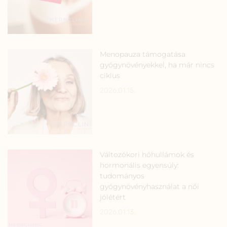
Menopauza támogatása
gyógynövényekkel, ha már nincs
ciklus
2026.01.15.
Változókori hőhullámok és
hormonális egyensúly:
tudományos
gyógynövényhasználat a női
jólétért
2026.01.13.