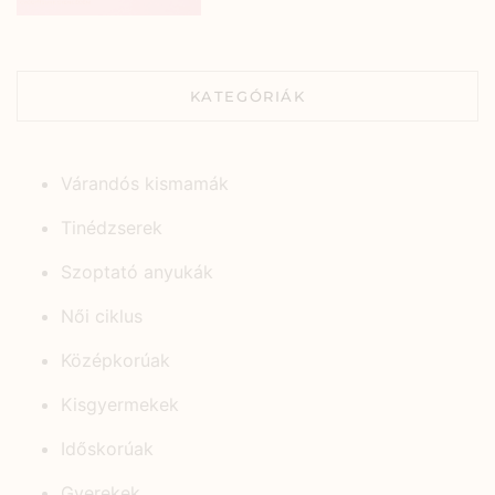
KATEGÓRIÁK
Várandós kismamák
Tinédzserek
Szoptató anyukák
Női ciklus
Középkorúak
Kisgyermekek
Időskorúak
Gyerekek