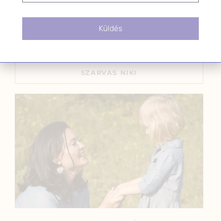
megoldások a premenstruációs
szindróma kezelésére
2025.09.04.
Küldés
SZARVAS NIKI