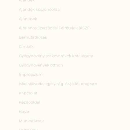
Ajándék köszönőoldal
Ajánlások
Általános Szerződési Feltételek (ÁSZF)
Bemutatkozás
Címkék
Gyógynövény teakeverékek katalógusa
Gyógynövények otthon
Impresszum
Iskolai/óvodai egészség‑ és jóllét program
Kapcsolat
Kezdőoldal
Kosár
Munkatársak
Partnerek