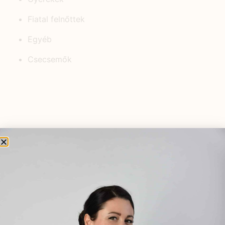
Fiatal felnőttek
Egyéb
Csecsemők
KEDVELT BEJEGYZÉSEK
Házipatika és a fertőző, virális
eredetű felső légúti és keringés
rendszeri megbetegedés
tüneteinek kezelése című
előadásom a Scolar Kiadó és az