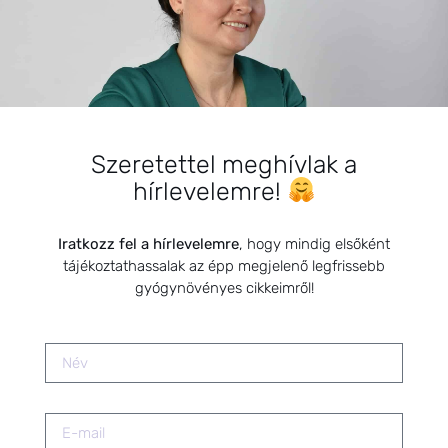
Újbuda Önkormányzat
megbízásából
2020.12.14.
Természetes bőrápolók
2020.07.02.
Szeretettel meghívlak a
hírlevelemre!
Erős menstruációs görcsök:
Természetes megoldások a
ciklushoz igazítva
Iratkozz fel a hírlevelemre
, hogy mindig elsőként
2025.05.20.
tájékoztathassalak az épp megjelenő legfrissebb
gyógynövényes cikkeimről!
Öt tibeti rítus
2021.07.06.
PMS tünetek enyhítése
természetesen: gyógynövényes