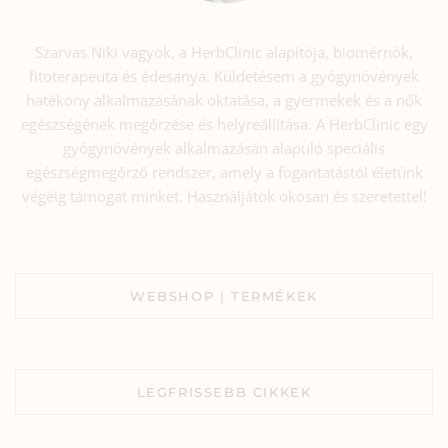
Szarvas Niki vagyok, a HerbClinic alapítója, biomérnök,
fitoterapeuta és édesanya. Küldetésem a gyógynövények
hatékony alkalmazásának oktatása, a gyermekek és a nők
egészségének megőrzése és helyreállítása. A HerbClinic egy
gyógynövények alkalmazásán alapuló speciális
egészségmegőrző rendszer, amely a fogantatástól életünk
végéig támogat minket. Használjátok okosan és szeretettel!
WEBSHOP | TERMÉKEK
LEGFRISSEBB CIKKEK