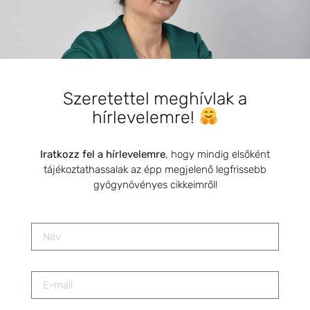
segítségével
2019.10.31.
Könyvkritikák: Természetgyógyász
a családban-Édesanyák
Szeretettel meghívlak a
kézikönyve
2021.04.16.
hírlevelemre!
Iratkozz fel a hírlevelemre
, hogy mindig elsőként
Öt tibeti rítus
2021.07.06.
tájékoztathassalak az épp megjelenő legfrissebb
gyógynövényes cikkeimről!
Citromfű, a családi nyugalom
gyógynövénye
2021.12.16.
Természetes segítség a fogzáshoz
2019.05.26.