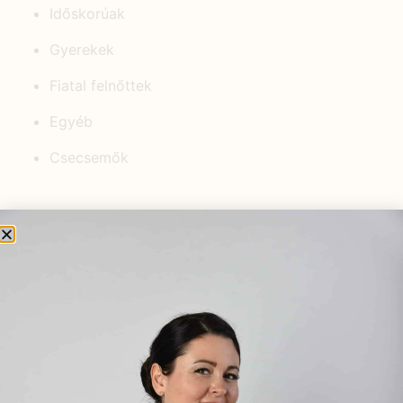
Időskorúak
Gyerekek
Fiatal felnőttek
Egyéb
Csecsemők
KEDVELT BEJEGYZÉSEK
Női és férfi termékenység
növelése gyógynövényekkel és
egyéb természetes módszerek