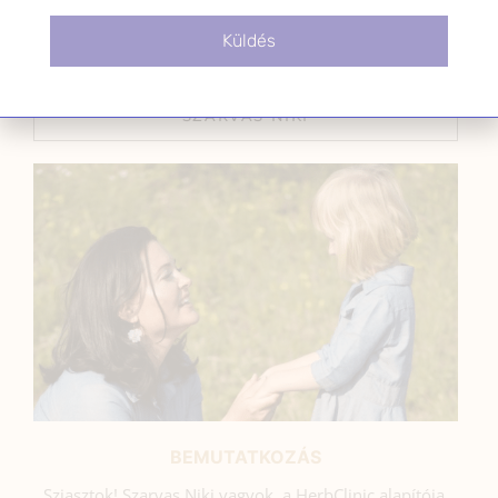
Küldés
SZARVAS NIKI
BEMUTATKOZÁS
Sziasztok! Szarvas Niki vagyok, a HerbClinic alapítója,