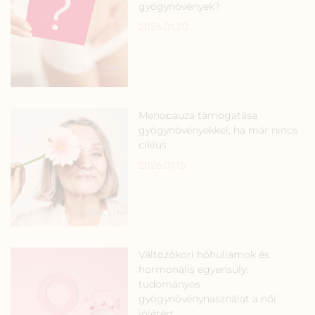
gyógynövények?
2026.01.20.
Menopauza támogatása
gyógynövényekkel, ha már nincs
ciklus
2026.01.15.
Változókori hőhullámok és
hormonális egyensúly:
tudományos
gyógynövényhasználat a női
jólétért