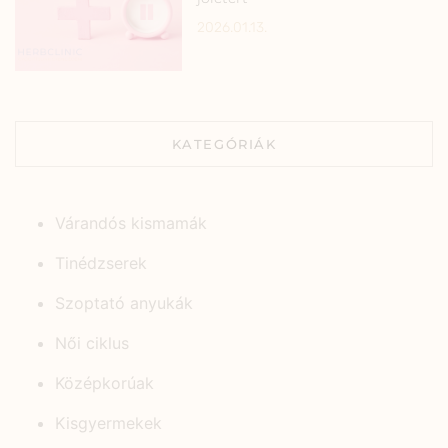
2026.01.13.
KATEGÓRIÁK
Várandós kismamák
Tinédzserek
Szoptató anyukák
Női ciklus
Középkorúak
Kisgyermekek