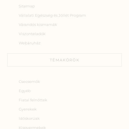
Sitemap
Vállalati Egészség és Jóllét Program
Várandós kismamák
Viszonteladók
Webáruház
TÉMAKÖRÖK
Csecsemők
Egyéb
Fiatal felnőttek
Gyerekek
Időskorúak
Kisgyermekek