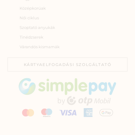
Középkorúak
Női ciklus
Szoptató anyukák
Tinédzserek
Várandós kismamák
KÁRTYAELFOGADÁSI SZOLGÁLTATÓ