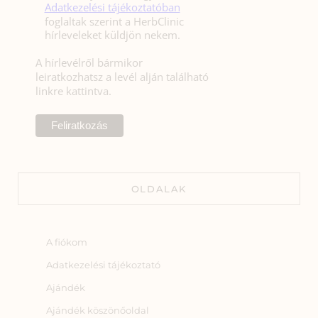
Adatkezelési tájékoztatóban
foglaltak szerint a HerbClinic
hírleveleket küldjön nekem.
A hírlevélről bármikor
leiratkozhatsz a levél alján található
linkre kattintva.
OLDALAK
A fiókom
Adatkezelési tájékoztató
Ajándék
Ajándék köszönőoldal