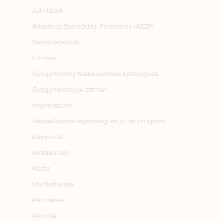
Ajánlások
Általános Szerződési Feltételek (ÁSZF)
Bemutatkozás
Címkék
Gyógynövény teakeverékek katalógusa
Gyógynövények otthon
Impresszum
Iskolai/óvodai egészség‑ és jóllét program
Kapcsolat
Kezdőoldal
Kosár
Munkatársak
Partnerek
Pénztár